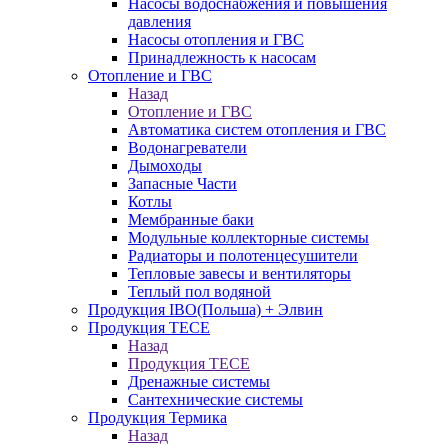
Насосы водоснабжения и повышения
давления
Насосы отопления и ГВС
Принадлежность к насосам
Отопление и ГВС
Назад
Отопление и ГВС
Автоматика систем отопления и ГВС
Водонагреватели
Дымоходы
Запасные Части
Котлы
Мембранные баки
Модульные коллекторные системы
Радиаторы и полотенцесушители
Тепловые завесы и вентиляторы
Теплый пол водяной
Продукция IBO(Польша) + Элвин
Продукция TECE
Назад
Продукция TECE
Дренажные системы
Сантехнические системы
Продукция Термика
Назад