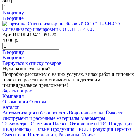
800 р.
В корзину
В корзине
Сигнализатор шлейфовый СО СТГ-3-И-СО
Арт. ИБЯЛ.413411.051-20
4 000 р.
В корзину
В корзине
Вернуться к списку товаров
Нужная консультация?
Подробно расскажем о наших услугах, видах работ и типовых
проектах, рассчитаем стоимость и подготовим
индивидуальное предложение!
Задать вопрос
Компания
О компании
Отзывы
Каталог
Автоматизация и безопасность
Водоподготовка, Ёмкости
Инструмент и расходные материалы
Манометры,
Термометры, Счетчики
Насосы
Отопление и ГВС
Продукция
IBO(Польша) + Элвин
Продукция TECE
Продукция Термика
Смесители, Инсталляции, Раковины, Унитазы