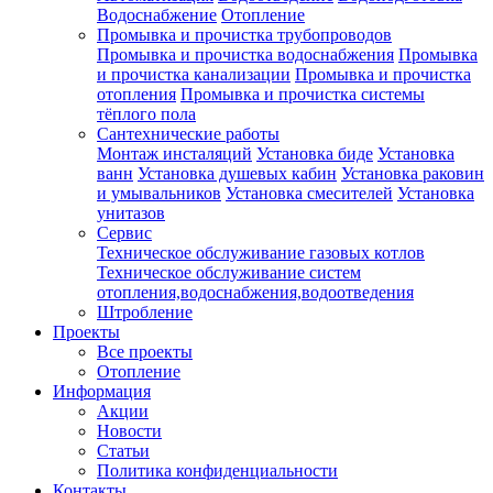
Водоснабжение
Отопление
Промывка и прочистка трубопроводов
Промывка и прочистка водоснабжения
Промывка
и прочистка канализации
Промывка и прочистка
отопления
Промывка и прочистка системы
тёплого пола
Сантехнические работы
Монтаж инсталяций
Установка биде
Установка
ванн
Установка душевых кабин
Установка раковин
и умывальников
Установка смесителей
Установка
унитазов
Сервис
Техническое обслуживание газовых котлов
Техническое обслуживание систем
отопления,водоснабжения,водоотведения
Штробление
Проекты
Все проекты
Отопление
Информация
Акции
Новости
Статьи
Политика конфиденциальности
Контакты