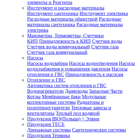
элементы и Реагенты
Инструмент и расходные материалы
Инструмент сантехника
Инструмент электрика
Расходные материалы общестрой
Расходные
материалы сантехника
Расходные материалы
электрика
Манометры, Термометры, Счетчики
КИП
Принадлежность к КИП
Счетчик воды
Счетчик воды коммунальный
Счетчик газа
Счетчик газа коммунальный
Насосы
Насосы водозабора
Насосы водоотведения
Насосы
водоснабжения и повышения давления
Насосы
отопления и ГВС
Принадлежность к насосам
Отопление и ГВС
Автоматика систем отопления и ГВС
Водонагреватели
Дымоходы
Запасные Части
Котлы
Мембранные баки
Модульные
коллекторные системы
Радиаторы и
полотенцесушители
Тепловые завесы и
вентиляторы
Теплый пол водяной
Продукция IBO(Польша) + Элвин
Продукция TECE
Дренажные системы
Сантехнические системы
Продукция Термика