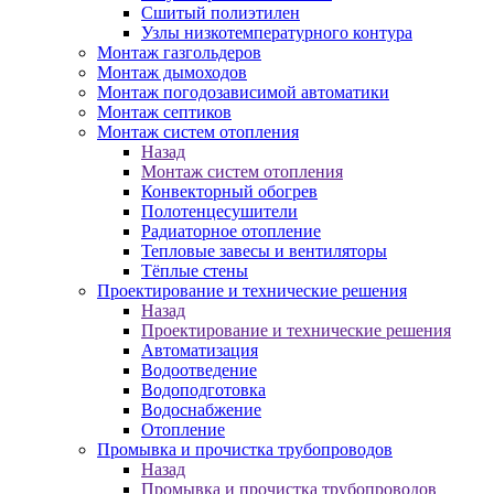
Сшитый полиэтилен
Узлы низкотемпературного контура
Монтаж газгольдеров
Монтаж дымоходов
Монтаж погодозависимой автоматики
Монтаж септиков
Монтаж систем отопления
Назад
Монтаж систем отопления
Конвекторный обогрев
Полотенцесушители
Радиаторное отопление
Тепловые завесы и вентиляторы
Тёплые стены
Проектирование и технические решения
Назад
Проектирование и технические решения
Автоматизация
Водоотведение
Водоподготовка
Водоснабжение
Отопление
Промывка и прочистка трубопроводов
Назад
Промывка и прочистка трубопроводов