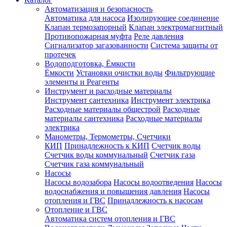
Автоматизация и безопасность
Автоматика для насоса
Изолирующее соединение
Клапан термозапорный
Клапан электромагнитный
Противопожарная муфта
Реле давления
Сигнализатор загазованности
Система защиты от
протечек
Водоподготовка, Ёмкости
Ёмкости
Установки очистки воды
Фильтрующие
элементы и Реагенты
Инструмент и расходные материалы
Инструмент сантехника
Инструмент электрика
Расходные материалы общестрой
Расходные
материалы сантехника
Расходные материалы
электрика
Манометры, Термометры, Счетчики
КИП
Принадлежность к КИП
Счетчик воды
Счетчик воды коммунальный
Счетчик газа
Счетчик газа коммунальный
Насосы
Насосы водозабора
Насосы водоотведения
Насосы
водоснабжения и повышения давления
Насосы
отопления и ГВС
Принадлежность к насосам
Отопление и ГВС
Автоматика систем отопления и ГВС