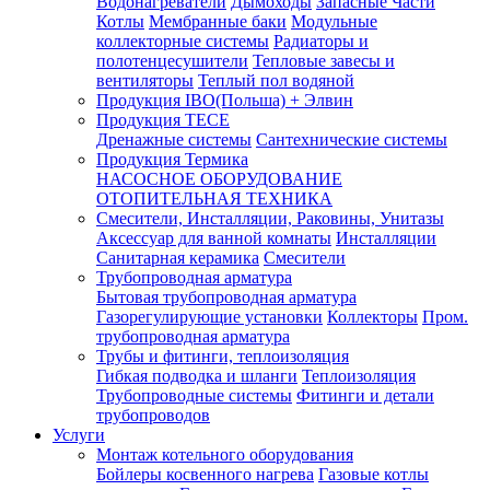
Водонагреватели
Дымоходы
Запасные Части
Котлы
Мембранные баки
Модульные
коллекторные системы
Радиаторы и
полотенцесушители
Тепловые завесы и
вентиляторы
Теплый пол водяной
Продукция IBO(Польша) + Элвин
Продукция TECE
Дренажные системы
Сантехнические системы
Продукция Термика
НАСОСНОЕ ОБОРУДОВАНИЕ
ОТОПИТЕЛЬНАЯ ТЕХНИКА
Смесители, Инсталляции, Раковины, Унитазы
Аксессуар для ванной комнаты
Инсталляции
Санитарная керамика
Смесители
Трубопроводная арматура
Бытовая трубопроводная арматура
Газорегулирующие установки
Коллекторы
Пром.
трубопроводная арматура
Трубы и фитинги, теплоизоляция
Гибкая подводка и шланги
Теплоизоляция
Трубопроводные системы
Фитинги и детали
трубопроводов
Услуги
Монтаж котельного оборудования
Бойлеры косвенного нагрева
Газовые котлы