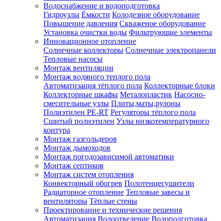
Водоснабжение и водоподготовка
Гидроузлы
Ёмкости
Колодезное оборудование
Повышение давления
Скваженое оборудование
Установка очистки воды
Фильтрующие элементы
Инновационное отопление
Солнечные коллекторы
Солнечные электропанели
Тепловые насосы
Монтаж вентиляции
Монтаж водяного теплого пола
Автоматизация тёплого пола
Коллекторные блоки
Коллекторные шкафы
Металопластик
Насосно-
смесительные узлы
Плиты,маты,рулоны
Полиэтилен PE-RT
Регуляторы тёплого пола
Сшитый полиэтилен
Узлы низкотемпературного
контура
Монтаж газгольдеров
Монтаж дымоходов
Монтаж погодозависимой автоматики
Монтаж септиков
Монтаж систем отопления
Конвекторный обогрев
Полотенцесушители
Радиаторное отопление
Тепловые завесы и
вентиляторы
Тёплые стены
Проектирование и технические решения
Автоматизация
Водоотведение
Водоподготовка