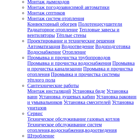
Монтаж дымоходов
Монтаж погодозависимой автоматики
Монтаж септиков
Монтаж систем отопления
Конвекторный обогрев
Полотенцесушители
Радиаторное отопление
Тепловые завесы и
вентиляторы
Тёплые стены
Проектирование и технические решения
Автоматизация
Водоотведение
Водоподготовка
Водоснабжение
Отопление
Промывка и прочистка трубопроводов
Промывка и прочистка водоснабжения
Промывка
и прочистка канализации
Промывка и прочистка
отопления
Промывка и прочистка системы
тёплого пола
Сантехнические работы
Монтаж инсталяций
Установка биде
Установка
ванн
Установка душевых кабин
Установка раковин
и умывальников
Установка смесителей
Установка
унитазов
Сервис
Техническое обслуживание газовых котлов
Техническое обслуживание систем
отопления,водоснабжения,водоотведения
Штробление