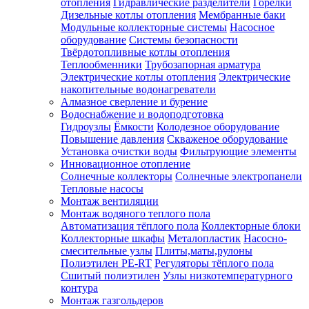
отопления
Гидравлические разделители
Горелки
Дизельные котлы отопления
Мембранные баки
Модульные коллекторные системы
Насосное
оборудование
Системы безопасности
Твёрдотопливные котлы отопления
Теплообменники
Трубозапорная арматура
Электрические котлы отопления
Электрические
накопительные водонагреватели
Алмазное сверление и бурение
Водоснабжение и водоподготовка
Гидроузлы
Ёмкости
Колодезное оборудование
Повышение давления
Скваженое оборудование
Установка очистки воды
Фильтрующие элементы
Инновационное отопление
Солнечные коллекторы
Солнечные электропанели
Тепловые насосы
Монтаж вентиляции
Монтаж водяного теплого пола
Автоматизация тёплого пола
Коллекторные блоки
Коллекторные шкафы
Металопластик
Насосно-
смесительные узлы
Плиты,маты,рулоны
Полиэтилен PE-RT
Регуляторы тёплого пола
Сшитый полиэтилен
Узлы низкотемпературного
контура
Монтаж газгольдеров