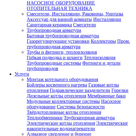
НАСОСНОЕ ОБОРУДОВАНИЕ
ОТОПИТЕЛЬНАЯ ТЕХНИКА
Смесители, Инсталляции, Раковины, Унитазы
Аксессуар для ванной комнаты
Инсталляции
Санитарная керамика
Смесители
Трубопроводная арматура
Бытовая трубопроводная арматура
Газорегулирующие установки
Коллекторы
Пром.
трубопроводная арматура
Трубы и фитинги, теплоизоляция
Гибкая подводка и шланги
Теплоизоляция
Трубопроводные системы
Фитинги и детали
трубопроводов
Услуги
Монтаж котельного оборудования
Бойлеры косвенного нагрева
Газовые котлы
отопления
Гидравлические разделители
Горелки
Дизельные котлы отопления
Мембранные баки
Модульные коллекторные системы
Насосное
оборудование
Системы безопасности
Твёрдотопливные котлы отопления
Теплообменники
Трубозапорная арматура
Электрические котлы отопления
Электрические
накопительные водонагреватели
Алмазное сверление и бурение