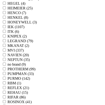
HEGEL (
4
)
HEIMEIER (
25
)
HENCO (
7
)
HENKEL (
8
)
HONEYWELL (
3
)
IEK (
1107
)
ITK (
6
)
KNIPEX (
2
)
LEGRAND (
79
)
MKANAT (
2
)
MVI (
337
)
NAVIEN (
20
)
NEPTUN (
35
)
no brand (
9
)
PROTHERM (
99
)
PUMPMAN (
33
)
PURMO (
142
)
RBM (
1
)
REFLEX (
21
)
REHAU (
15
)
RIFAR (
86
)
ROSINOX (
41
)