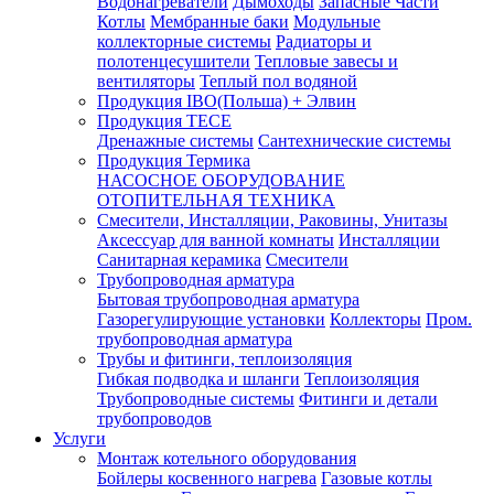
Водонагреватели
Дымоходы
Запасные Части
Котлы
Мембранные баки
Модульные
коллекторные системы
Радиаторы и
полотенцесушители
Тепловые завесы и
вентиляторы
Теплый пол водяной
Продукция IBO(Польша) + Элвин
Продукция TECE
Дренажные системы
Сантехнические системы
Продукция Термика
НАСОСНОЕ ОБОРУДОВАНИЕ
ОТОПИТЕЛЬНАЯ ТЕХНИКА
Смесители, Инсталляции, Раковины, Унитазы
Аксессуар для ванной комнаты
Инсталляции
Санитарная керамика
Смесители
Трубопроводная арматура
Бытовая трубопроводная арматура
Газорегулирующие установки
Коллекторы
Пром.
трубопроводная арматура
Трубы и фитинги, теплоизоляция
Гибкая подводка и шланги
Теплоизоляция
Трубопроводные системы
Фитинги и детали
трубопроводов
Услуги
Монтаж котельного оборудования
Бойлеры косвенного нагрева
Газовые котлы