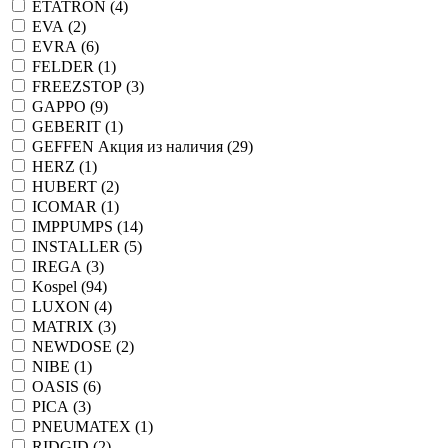
ETATRON (
4
)
EVA (
2
)
EVRA (
6
)
FELDER (
1
)
FREEZSTOP (
3
)
GAPPO (
9
)
GEBERIT (
1
)
GEFFEN Акция из наличия (
29
)
HERZ (
1
)
HUBERT (
2
)
ICOMAR (
1
)
IMPPUMPS (
14
)
INSTALLER (
5
)
IREGA (
3
)
Kospel (
94
)
LUXON (
4
)
MATRIX (
3
)
NEWDOSE (
2
)
NIBE (
1
)
OASIS (
6
)
PICA (
3
)
PNEUMATEX (
1
)
RIDGID (
2
)