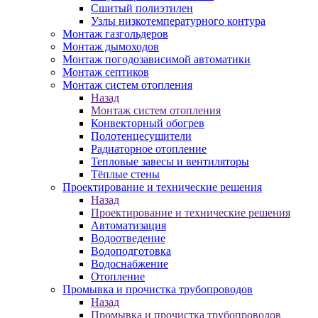
Сшитый полиэтилен
Узлы низкотемпературного контура
Монтаж газгольдеров
Монтаж дымоходов
Монтаж погодозависимой автоматики
Монтаж септиков
Монтаж систем отопления
Назад
Монтаж систем отопления
Конвекторный обогрев
Полотенцесушители
Радиаторное отопление
Тепловые завесы и вентиляторы
Тёплые стены
Проектирование и технические решения
Назад
Проектирование и технические решения
Автоматизация
Водоотведение
Водоподготовка
Водоснабжение
Отопление
Промывка и прочистка трубопроводов
Назад
Промывка и прочистка трубопроводов