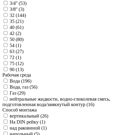
3/4'' (
53
)
3/8'' (
3
)
32 (
144
)
35 (
21
)
40 (
61
)
42 (
2
)
50 (
80
)
54 (
1
)
63 (
27
)
72 (
1
)
75 (
12
)
90 (
13
)
Рабочая среда
Вода (
196
)
Вода, газ (
56
)
Газ (
29
)
нейтральные жидкости, водно-гликолевая смесь,
подготовленная вода/замкнутый контур (
16
)
Способ монтажа
вертикальный (
26
)
На DIN рейку (
1
)
над раковиной (
1
)
напольный (
5
)