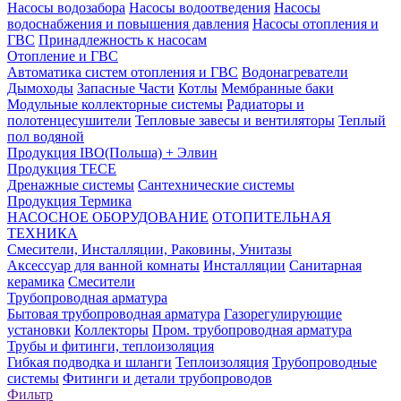
Насосы водозабора
Насосы водоотведения
Насосы
водоснабжения и повышения давления
Насосы отопления и
ГВС
Принадлежность к насосам
Отопление и ГВС
Автоматика систем отопления и ГВС
Водонагреватели
Дымоходы
Запасные Части
Котлы
Мембранные баки
Модульные коллекторные системы
Радиаторы и
полотенцесушители
Тепловые завесы и вентиляторы
Теплый
пол водяной
Продукция IBO(Польша) + Элвин
Продукция TECE
Дренажные системы
Сантехнические системы
Продукция Термика
НАСОСНОЕ ОБОРУДОВАНИЕ
ОТОПИТЕЛЬНАЯ
ТЕХНИКА
Смесители, Инсталляции, Раковины, Унитазы
Аксессуар для ванной комнаты
Инсталляции
Санитарная
керамика
Смесители
Трубопроводная арматура
Бытовая трубопроводная арматура
Газорегулирующие
установки
Коллекторы
Пром. трубопроводная арматура
Трубы и фитинги, теплоизоляция
Гибкая подводка и шланги
Теплоизоляция
Трубопроводные
системы
Фитинги и детали трубопроводов
Фильтр