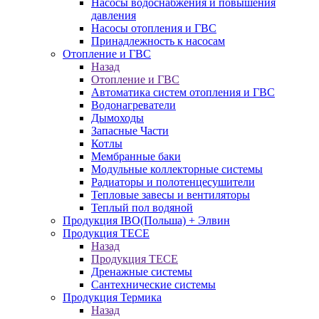
Насосы водоснабжения и повышения
давления
Насосы отопления и ГВС
Принадлежность к насосам
Отопление и ГВС
Назад
Отопление и ГВС
Автоматика систем отопления и ГВС
Водонагреватели
Дымоходы
Запасные Части
Котлы
Мембранные баки
Модульные коллекторные системы
Радиаторы и полотенцесушители
Тепловые завесы и вентиляторы
Теплый пол водяной
Продукция IBO(Польша) + Элвин
Продукция TECE
Назад
Продукция TECE
Дренажные системы
Сантехнические системы
Продукция Термика
Назад