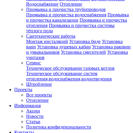
Водоснабжение
Отопление
Промывка и прочистка трубопроводов
Промывка и прочистка водоснабжения
Промывка
и прочистка канализации
Промывка и прочистка
отопления
Промывка и прочистка системы
тёплого пола
Сантехнические работы
Монтаж инсталяций
Установка биде
Установка
ванн
Установка душевых кабин
Установка раковин
и умывальников
Установка смесителей
Установка
унитазов
Сервис
Техническое обслуживание газовых котлов
Техническое обслуживание систем
отопления,водоснабжения,водоотведения
Штробление
Проекты
Все проекты
Отопление
Информация
Акции
Новости
Статьи
Политика конфиденциальности
Контакты