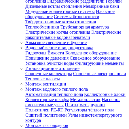
отопления
Гидравлические разделители
Горелки
Дизельные котлы отопления
Мембранные баки
Модульные коллекторные системы
Насосное
оборудование
Системы безопасности
Твёрдотопливные котлы отопления
Теплообменники
Трубозапорная арматура
Электрические котлы отопления
Электрические
накопительные водонагреватели
Алмазное сверление и бурение
Водоснабжение и водоподготовка
Гидроузлы
Ёмкости
Колодезное оборудование
Повышение давления
Скваженое оборудование
Установка очистки воды
Фильтрующие элементы
Инновационное отопление
Солнечные коллекторы
Солнечные электропанели
Тепловые насосы
Монтаж вентиляции
Монтаж водяного теплого пола
Автоматизация тёплого пола
Коллекторные блоки
Коллекторные шкафы
Металопластик
Насосно-
смесительные узлы
Плиты,маты,рулоны
Полиэтилен PE-RT
Регуляторы тёплого пола
Сшитый полиэтилен
Узлы низкотемпературного
контура
Монтаж газгольдеров