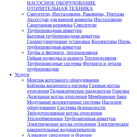
НАСОСНОЕ ОБОРУДОВАНИЕ
ОТОПИТЕЛЬНАЯ ТЕХНИКА
Смесители, Инсталляции, Раковины, Унитазы
Аксессуар для ванной комнаты
Инсталляции
Санитарная керамика
Смесители
Трубопроводная арматура
Бытовая трубопроводная арматура
Газорегулирующие установки
Коллекторы
Пром.
трубопроводная арматура
Трубы и фитинги, теплоизоляция
Гибкая подводка и шланги
Теплоизоляция
Трубопроводные системы
Фитинги и детали
трубопроводов
Услуги
Монтаж котельного оборудования
Бойлеры косвенного нагрева
Газовые котлы
отопления
Гидравлические разделители
Горелки
Дизельные котлы отопления
Мембранные баки
Модульные коллекторные системы
Насосное
оборудование
Системы безопасности
Твёрдотопливные котлы отопления
Теплообменники
Трубозапорная арматура
Электрические котлы отопления
Электрические
накопительные водонагреватели
Алмазное сверление и бурение