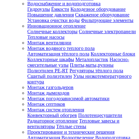
Водоснабжение и водоподготовка
Гидроузлы
Ёмкости
Колодезное оборудование
Повышение давления
Скваженое оборудование
Установка очистки воды
Фильтрующие элементы
Инновационное отопление
Солнечные коллекторы
Солнечные электропанели
Тепловые насосы
Монтаж вентиляции
Монтаж водяного теплого пола
Автоматизация тёплого пола
Коллекторные блоки
Коллекторные шкафы
Металопластик
Насосно-
смесительные узлы
Плиты,маты,рулоны
Полиэтилен PE-RT
Регуляторы тёплого пола
Сшитый полиэтилен
Узлы низкотемпературного
контура
Монтаж газгольдеров
Монтаж дымоходов
Монтаж погодозависимой автоматики
Монтаж септиков
Монтаж систем отопления
Конвекторный обогрев
Полотенцесушители
Радиаторное отопление
Тепловые завесы и
вентиляторы
Тёплые стены
Проектирование и технические решения
Автоматизация
Водоотведение
Водоподготовка