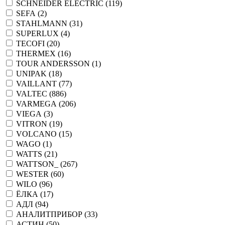
SCHNEIDER ELECTRIC (
119
)
SEFA (
2
)
STAHLMANN (
31
)
SUPERLUX (
4
)
TECOFI (
20
)
THERMEX (
16
)
TOUR ANDERSSON (
1
)
UNIPAK (
18
)
VAILLANT (
77
)
VALTEC (
886
)
VARMEGA (
206
)
VIEGA (
3
)
VITRON (
19
)
VOLCANO (
15
)
WAGO (
1
)
WATTS (
21
)
WATTSON_ (
267
)
WESTER (
60
)
WILO (
96
)
ЁЛКА (
17
)
АДЛ (
94
)
АНАЛИТПРИБОР (
33
)
АСТИН (
50
)