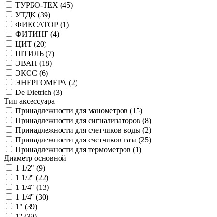
ТУРБО-ТЕХ (
45
)
УТДК (
39
)
ФИКСАТОР (
1
)
ФИТИНГ (
4
)
ЦИТ (
20
)
ШТИЛЬ (
7
)
ЭВАН (
18
)
ЭКОС (
6
)
ЭНЕРГОМЕРА (
2
)
De Dietrich (
3
)
Тип аксессуара
Принадлежности для манометров (
15
)
Принадлежности для сигнализаторов (
8
)
Принадлежности для счетчиков воды (
2
)
Принадлежности для счетчиков газа (
25
)
Принадлежности для термометров (
1
)
Диаметр основной
1 1/2" (
9
)
1 1/2'' (
22
)
1 1/4" (
13
)
1 1/4'' (
30
)
1" (
39
)
1'' (
39
)