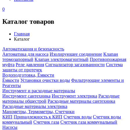
0
Каталог товаров
Главная
Каталог
Автоматизация и безопасность
Автоматика для насоса
Изолирующее соединение
Клапан
термозапорный
Клапан электромагнитный
Противопожарная
муфта
Реле давления
Сигнализатор загазованности
Система
защиты от протечек
Водоподготовка, Ёмкости
Ёмкости
Установки очистки воды
Фильтрующие элементы и
Реагенты
Инструмент и расходные материалы
Инструмент сантехника
Инструмент электрика
Расходные
материалы общестрой
Расходные материалы сантехника
Расходные материалы электрика
Манометры, Термометры, Счетчики
КИП
Принадлежность к КИП
Счетчик воды
Счетчик воды
коммунальный
Счетчик газа
Счетчик газа коммунальный
Насосы