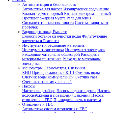
Автоматизация и безопасность
Автоматика для насоса
Изолирующее соединение
Клапан термозапорный
Клапан электромагнитный
Противопожарная муфта
Реле давления
Сигнализатор загазованности
Система защиты от
протечек
Водоподготовка, Ёмкости
Ёмкости
Установки очистки воды
Фильтрующие
элементы и Реагенты
Инструмент и расходные материалы
Инструмент сантехника
Инструмент электрика
Расходные материалы общестрой
Расходные
материалы сантехника
Расходные материалы
электрика
Манометры, Термометры, Счетчики
КИП
Принадлежность к КИП
Счетчик воды
Счетчик воды коммунальный
Счетчик газа
Счетчик газа коммунальный
Насосы
Насосы водозабора
Насосы водоотведения
Насосы
водоснабжения и повышения давления
Насосы
отопления и ГВС
Принадлежность к насосам
Отопление и ГВС
Автоматика систем отопления и ГВС