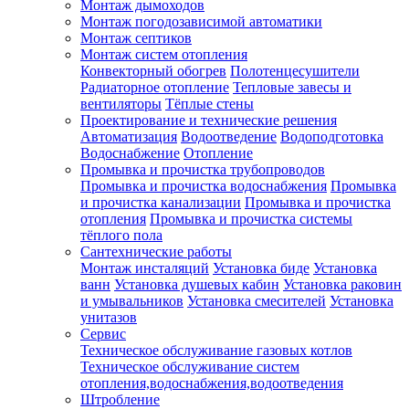
Монтаж дымоходов
Монтаж погодозависимой автоматики
Монтаж септиков
Монтаж систем отопления
Конвекторный обогрев
Полотенцесушители
Радиаторное отопление
Тепловые завесы и
вентиляторы
Тёплые стены
Проектирование и технические решения
Автоматизация
Водоотведение
Водоподготовка
Водоснабжение
Отопление
Промывка и прочистка трубопроводов
Промывка и прочистка водоснабжения
Промывка
и прочистка канализации
Промывка и прочистка
отопления
Промывка и прочистка системы
тёплого пола
Сантехнические работы
Монтаж инсталяций
Установка биде
Установка
ванн
Установка душевых кабин
Установка раковин
и умывальников
Установка смесителей
Установка
унитазов
Сервис
Техническое обслуживание газовых котлов
Техническое обслуживание систем
отопления,водоснабжения,водоотведения
Штробление