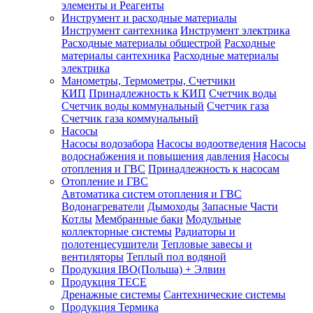
элементы и Реагенты
Инструмент и расходные материалы
Инструмент сантехника
Инструмент электрика
Расходные материалы общестрой
Расходные
материалы сантехника
Расходные материалы
электрика
Манометры, Термометры, Счетчики
КИП
Принадлежность к КИП
Счетчик воды
Счетчик воды коммунальный
Счетчик газа
Счетчик газа коммунальный
Насосы
Насосы водозабора
Насосы водоотведения
Насосы
водоснабжения и повышения давления
Насосы
отопления и ГВС
Принадлежность к насосам
Отопление и ГВС
Автоматика систем отопления и ГВС
Водонагреватели
Дымоходы
Запасные Части
Котлы
Мембранные баки
Модульные
коллекторные системы
Радиаторы и
полотенцесушители
Тепловые завесы и
вентиляторы
Теплый пол водяной
Продукция IBO(Польша) + Элвин
Продукция TECE
Дренажные системы
Сантехнические системы
Продукция Термика