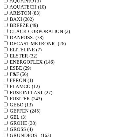
AQUAPRO (
3
)
AQUATECH (
10
)
ARISTON (
83
)
BAXI (
202
)
BREEZE (
49
)
CLACK CORPORATION (
2
)
DANFOSS- (
78
)
DECAST METRONIC (
26
)
ELITELINE (
7
)
ELSTER (
32
)
ENERGOFLEX (
146
)
ESBE (
29
)
F&F (
56
)
FERON (
1
)
FLAMCO (
12
)
FUSIONPLAST (
27
)
FUSITEK (
243
)
GEBO (
13
)
GEFFEN (
245
)
GEL (
3
)
GROHE (
38
)
GROSS (
4
)
GRUNDFOS_ (
163
)