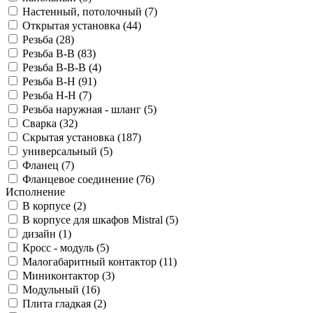
Настенный, потолочный (
7
)
Открытая установка (
44
)
Резьба (
28
)
Резьба В-В (
83
)
Резьба В-В-В (
4
)
Резьба В-Н (
91
)
Резьба Н-Н (
7
)
Резьба наружная - шланг (
5
)
Сварка (
32
)
Скрытая установка (
187
)
универсальный (
5
)
Фланец (
7
)
Фланцевое соединение (
76
)
Исполнение
В корпусе (
2
)
В корпусе для шкафов Mistral (
5
)
дизайн (
1
)
Кросс - модуль (
5
)
Малогабаритный контактор (
11
)
Миниконтактор (
3
)
Модульный (
16
)
Плита гладкая (
2
)