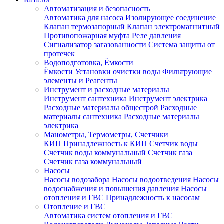
Автоматизация и безопасность
Автоматика для насоса
Изолирующее соединение
Клапан термозапорный
Клапан электромагнитный
Противопожарная муфта
Реле давления
Сигнализатор загазованности
Система защиты от
протечек
Водоподготовка, Ёмкости
Ёмкости
Установки очистки воды
Фильтрующие
элементы и Реагенты
Инструмент и расходные материалы
Инструмент сантехника
Инструмент электрика
Расходные материалы общестрой
Расходные
материалы сантехника
Расходные материалы
электрика
Манометры, Термометры, Счетчики
КИП
Принадлежность к КИП
Счетчик воды
Счетчик воды коммунальный
Счетчик газа
Счетчик газа коммунальный
Насосы
Насосы водозабора
Насосы водоотведения
Насосы
водоснабжения и повышения давления
Насосы
отопления и ГВС
Принадлежность к насосам
Отопление и ГВС
Автоматика систем отопления и ГВС