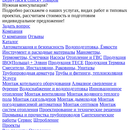
Нужная консультация?
Подробно расскажем о наших услугах, видах работ и типовых
проектах, рассчитаем стоимость и подготовим
индивидуальное предложение!
Задать вопрос
Компания
О компании
Отзывы
Каталог
Автоматизация и безопасность
Водоподготовка, Ёмкости
Инструмент и расходные материалы
Манометры,
Термометры, Счетчики
Насосы
Отопление и ГВС
Продукция
IBO(Польша) + Элвин
Продукция TECE
Продукция Термика
Смесители, Инсталляции, Раковины, Унитазы
Трубопроводная арматура
Трубы и фитинги, теплоизоляция
Услуги
Монтаж котельного оборудования
Алмазное сверление и
бурение
Водоснабжение и водоподготовка
Инновационное
отопление
Монтаж вентиляции
Монтаж водяного теплого
пола
Монтаж газгольдеров
Монтаж дымоходов
Монтаж
погодозависимой автоматики
Монтаж септиков
Монтаж
систем отопления
Проектирование и технические решения
Промывка и прочистка трубопроводов
Сантехнические
работы
Сервис
Штробление
Проекты