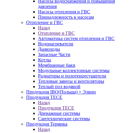
Насосы водоснабжения и повышения
давления
Насосы отопления и ГВС
Принадлежность к насосам
Отопление и ГВС
Назад
Отопление и ГВС
Автоматика систем отопления и ГВС
Водонагреватели
Дымоходы
Запасные Части
Котлы
Мембранные баки
Модульные коллекторные системы
Радиаторы и полотенцесушители
Тепловые завесы и вентиляторы
Теплый пол водяной
Продукция IBO(Польша) + Элвин
Продукция TECE
Назад
Продукция TECE
Дренажные системы
Сантехнические системы
Продукция Термика
Назад