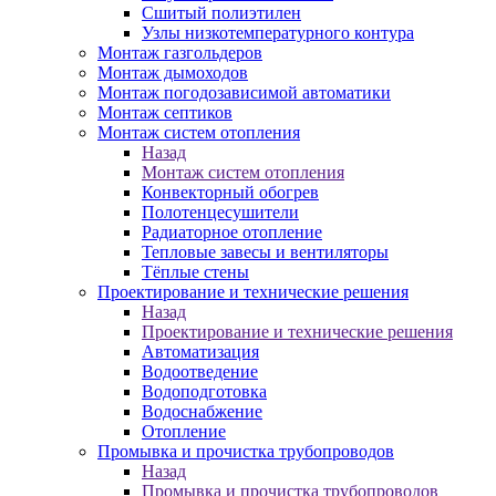
Сшитый полиэтилен
Узлы низкотемпературного контура
Монтаж газгольдеров
Монтаж дымоходов
Монтаж погодозависимой автоматики
Монтаж септиков
Монтаж систем отопления
Назад
Монтаж систем отопления
Конвекторный обогрев
Полотенцесушители
Радиаторное отопление
Тепловые завесы и вентиляторы
Тёплые стены
Проектирование и технические решения
Назад
Проектирование и технические решения
Автоматизация
Водоотведение
Водоподготовка
Водоснабжение
Отопление
Промывка и прочистка трубопроводов
Назад
Промывка и прочистка трубопроводов