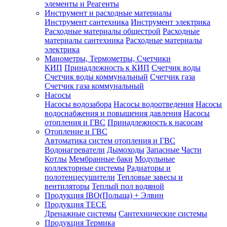
элементы и Реагенты
Инструмент и расходные материалы
Инструмент сантехника
Инструмент электрика
Расходные материалы общестрой
Расходные
материалы сантехника
Расходные материалы
электрика
Манометры, Термометры, Счетчики
КИП
Принадлежность к КИП
Счетчик воды
Счетчик воды коммунальный
Счетчик газа
Счетчик газа коммунальный
Насосы
Насосы водозабора
Насосы водоотведения
Насосы
водоснабжения и повышения давления
Насосы
отопления и ГВС
Принадлежность к насосам
Отопление и ГВС
Автоматика систем отопления и ГВС
Водонагреватели
Дымоходы
Запасные Части
Котлы
Мембранные баки
Модульные
коллекторные системы
Радиаторы и
полотенцесушители
Тепловые завесы и
вентиляторы
Теплый пол водяной
Продукция IBO(Польша) + Элвин
Продукция TECE
Дренажные системы
Сантехнические системы
Продукция Термика