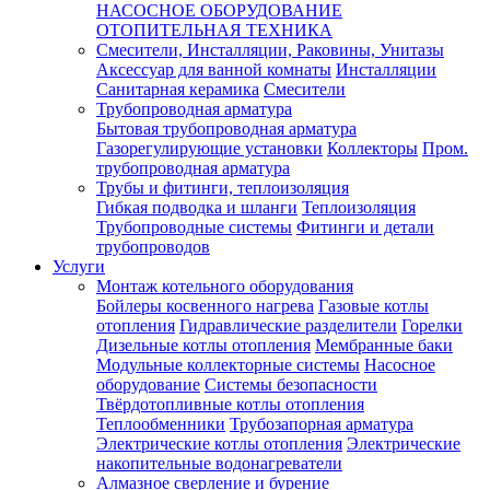
НАСОСНОЕ ОБОРУДОВАНИЕ
ОТОПИТЕЛЬНАЯ ТЕХНИКА
Смесители, Инсталляции, Раковины, Унитазы
Аксессуар для ванной комнаты
Инсталляции
Санитарная керамика
Смесители
Трубопроводная арматура
Бытовая трубопроводная арматура
Газорегулирующие установки
Коллекторы
Пром.
трубопроводная арматура
Трубы и фитинги, теплоизоляция
Гибкая подводка и шланги
Теплоизоляция
Трубопроводные системы
Фитинги и детали
трубопроводов
Услуги
Монтаж котельного оборудования
Бойлеры косвенного нагрева
Газовые котлы
отопления
Гидравлические разделители
Горелки
Дизельные котлы отопления
Мембранные баки
Модульные коллекторные системы
Насосное
оборудование
Системы безопасности
Твёрдотопливные котлы отопления
Теплообменники
Трубозапорная арматура
Электрические котлы отопления
Электрические
накопительные водонагреватели
Алмазное сверление и бурение