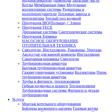
Водонагреватели
Дымоходы
Запасные Части
Котлы
Мембранные баки
Модульные
коллекторные системы
Радиаторы и
полотенцесушители
Тепловые завесы и
вентиляторы
Теплый пол водяной
Продукция IBO(Польша) + Элвин
Продукция TECE
Дренажные системы
Сантехнические системы
Продукция Термика
НАСОСНОЕ ОБОРУДОВАНИЕ
ОТОПИТЕЛЬНАЯ ТЕХНИКА
Смесители, Инсталляции, Раковины, Унитазы
Аксессуар для ванной комнаты
Инсталляции
Санитарная керамика
Смесители
Трубопроводная арматура
Бытовая трубопроводная арматура
Газорегулирующие установки
Коллекторы
Пром.
трубопроводная арматура
Трубы и фитинги, теплоизоляция
Гибкая подводка и шланги
Теплоизоляция
Трубопроводные системы
Фитинги и детали
трубопроводов
Услуги
Монтаж котельного оборудования
Бойлеры косвенного нагрева
Газовые котлы