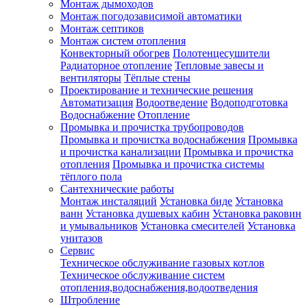
Монтаж дымоходов
Монтаж погодозависимой автоматики
Монтаж септиков
Монтаж систем отопления
Конвекторный обогрев
Полотенцесушители
Радиаторное отопление
Тепловые завесы и
вентиляторы
Тёплые стены
Проектирование и технические решения
Автоматизация
Водоотведение
Водоподготовка
Водоснабжение
Отопление
Промывка и прочистка трубопроводов
Промывка и прочистка водоснабжения
Промывка
и прочистка канализации
Промывка и прочистка
отопления
Промывка и прочистка системы
тёплого пола
Сантехнические работы
Монтаж инсталяций
Установка биде
Установка
ванн
Установка душевых кабин
Установка раковин
и умывальников
Установка смесителей
Установка
унитазов
Сервис
Техническое обслуживание газовых котлов
Техническое обслуживание систем
отопления,водоснабжения,водоотведения
Штробление