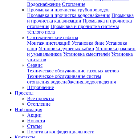
Водоснабжение
Отопление
Промывка и прочистка трубопроводов
Промывка и прочистка водоснабжения
Промывка
и прочистка канализации
Промывка и прочистка
отопления
Промывка и прочистка системы
тёплого пола
Сантехнические работы
Монтаж инсталяций
Установка биде
Установка
ванн
Установка душевых кабин
Установка раковин
и умывальников
Установка смесителей
Установка
унитазов
Сервис
Техническое обслуживание газовых котлов
Техническое обслуживание систем
отопления,водоснабжения,водоотведения
Штробление
Проекты
Все проекты
Отопление
Информация
Акции
Новости
Статьи
Политика конфиденциальности
Контакты