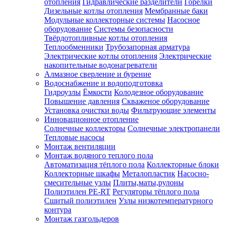
отопления
Гидравлические разделители
Горелки
Дизельные котлы отопления
Мембранные баки
Модульные коллекторные системы
Насосное
оборудование
Системы безопасности
Твёрдотопливные котлы отопления
Теплообменники
Трубозапорная арматура
Электрические котлы отопления
Электрические
накопительные водонагреватели
Алмазное сверление и бурение
Водоснабжение и водоподготовка
Гидроузлы
Ёмкости
Колодезное оборудование
Повышение давления
Скваженое оборудование
Установка очистки воды
Фильтрующие элементы
Инновационное отопление
Солнечные коллекторы
Солнечные электропанели
Тепловые насосы
Монтаж вентиляции
Монтаж водяного теплого пола
Автоматизация тёплого пола
Коллекторные блоки
Коллекторные шкафы
Металопластик
Насосно-
смесительные узлы
Плиты,маты,рулоны
Полиэтилен PE-RT
Регуляторы тёплого пола
Сшитый полиэтилен
Узлы низкотемпературного
контура
Монтаж газгольдеров