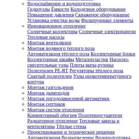
Водоснабжение и водоподготовка
Гидроузлы
Ёмкости
Колодезное оборудование
Повышение давления
Скваженое оборудование
Установка очистки воды
Фильтрующие элементы
Инновационное отопление
Солнечные коллекторы
Солнечные электропанели
Тепловые насосы
Монтаж вентиляции
Монтаж водяного теплого пола
Автоматизация тёплого пола
Коллекторные блоки
Коллекторные шкафы
Металопластик
Насосно-
смесительные узлы
Плиты,маты,рулоны
Полиэтилен PE-RT
Регуляторы тёплого пола
Сшитый полиэтилен
Узлы низкотемпературного
контура
Монтаж газгольдеров
Монтаж дымоходов
Монтаж погодозависимой автоматики
Монтаж септиков
Монтаж систем отопления
Конвекторный обогрев
Полотенцесушители
Радиаторное отопление
Тепловые завесы и
вентиляторы
Тёплые стены
Проектирование и технические решения
Автоматизация
Водоотведение
Водоподготовка