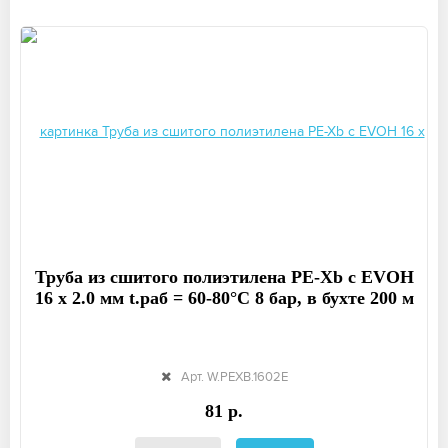
Труба из сшитого полиэтилена PE-Xb с EVOH
16 x 2.0 мм t.раб = 60-80°C 8 бар, в бухте 200 м
Арт. W.PEXB.1602E
81 р.