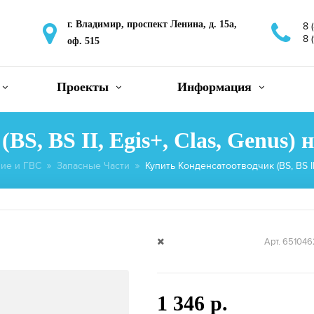
г. Владимир, проспект Ленина, д. 15а,
8 
8 
оф. 515
Проекты
Информация
BS, BS II, Egis+, Clas, Genus)
ие и ГВС
Запасные Части
Купить Конденсатоотводчик (BS, BS I
Арт. 651046
1 346 р.