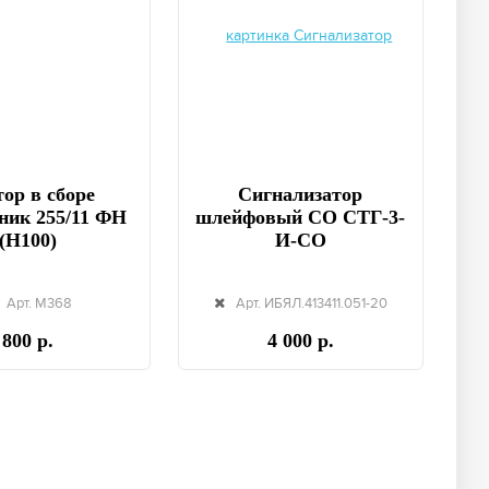
ор в сборе
Сигнализатор
ник 255/11 ФН
шлейфовый СО СТГ-3-
(Н100)
И-СО
Арт. М368
Арт. ИБЯЛ.413411.051-20
800 р.
4 000 р.