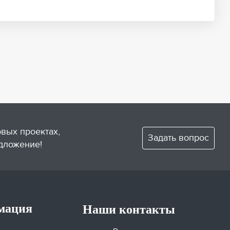
овых проектах,
Задать вопрос
дложение!
мация
Наши контакты