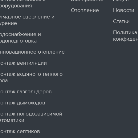
борудования
Отопление
Новости
лмазное сверление и
Статьи
урение
Политика
одоснабжение и
конфиден
одоподготовка
нновационное отопление
онтаж вентиляции
онтаж водяного теплого
ола
онтаж газгольдеров
онтаж дымоходов
онтаж погодозависимой
втоматики
онтаж септиков