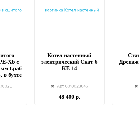
шитого
Котел настенный
Стат
PE-Xb с
электрический Скат 6
Дренаж
 мм t.раб
KE 14
, в бухте
B.1602E
Арт. 0010023646
48 400 р.