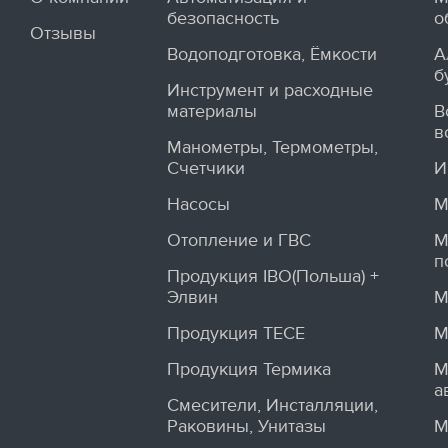
безопасность
о
Отзывы
Водоподготовка, Ёмкости
А
б
Инструмент и расходные
материалы
В
в
Манометры, Термометры,
Счетчики
И
Насосы
М
Отопление и ГВС
М
п
Продукция IBO(Польша) +
Элвин
М
Продукция TECE
М
Продукция Термика
М
а
Смесители, Инсталляции,
Раковины, Унитазы
М