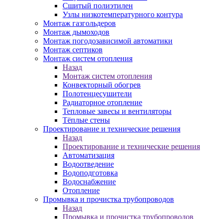
Сшитый полиэтилен
Узлы низкотемпературного контура
Монтаж газгольдеров
Монтаж дымоходов
Монтаж погодозависимой автоматики
Монтаж септиков
Монтаж систем отопления
Назад
Монтаж систем отопления
Конвекторный обогрев
Полотенцесушители
Радиаторное отопление
Тепловые завесы и вентиляторы
Тёплые стены
Проектирование и технические решения
Назад
Проектирование и технические решения
Автоматизация
Водоотведение
Водоподготовка
Водоснабжение
Отопление
Промывка и прочистка трубопроводов
Назад
Промывка и прочистка трубопроводов