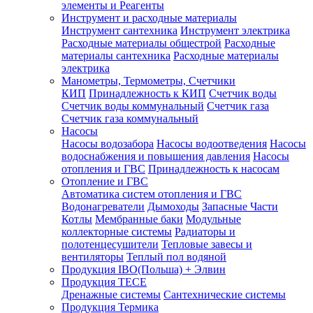
элементы и Реагенты
Инструмент и расходные материалы
Инструмент сантехника
Инструмент электрика
Расходные материалы общестрой
Расходные
материалы сантехника
Расходные материалы
электрика
Манометры, Термометры, Счетчики
КИП
Принадлежность к КИП
Счетчик воды
Счетчик воды коммунальный
Счетчик газа
Счетчик газа коммунальный
Насосы
Насосы водозабора
Насосы водоотведения
Насосы
водоснабжения и повышения давления
Насосы
отопления и ГВС
Принадлежность к насосам
Отопление и ГВС
Автоматика систем отопления и ГВС
Водонагреватели
Дымоходы
Запасные Части
Котлы
Мембранные баки
Модульные
коллекторные системы
Радиаторы и
полотенцесушители
Тепловые завесы и
вентиляторы
Теплый пол водяной
Продукция IBO(Польша) + Элвин
Продукция TECE
Дренажные системы
Сантехнические системы
Продукция Термика