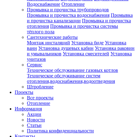
Водоснабжение
Отопление
Промывка и прочистка трубопроводов
Промывка и прочистка водоснабжения
Промывка
и прочистка канализации
Промывка и прочистка
отопления
Промывка и прочистка системы
тёплого пола
Сантехнические работы
Монтаж инсталяций
Установка биде
Установка
ванн
Установка душевых кабин
Установка раковин
и умывальников
Установка смесителей
Установка
унитазов
Сервис
Техническое обслуживание газовых котлов
Техническое обслуживание систем
отопления,водоснабжения,водоотведения
Штробление
Проекты
Все проекты
Отопление
Информация
Акции
Новости
Статьи
Политика конфиденциальности
Контакты