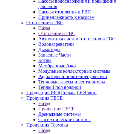
Насосы водоснабжения и повышения
давления
Насосы отопления и ГВС
Принадлежность к насосам
Отопление и ГВС
Назад
Отопление и ГВС
Автоматика систем отопления и ГВС
Водонагреватели
Дымоходы
Запасные Части
Котлы
Мембранные баки
Модульные коллекторные системы
Радиаторы и полотенцесушители
Тепловые завесы и вентиляторы
Теплый пол водяной
Продукция IBO(Польша) + Элвин
Продукция TECE
Назад
Продукция TECE
Дренажные системы
Сантехнические системы
Продукция Термика
Назад