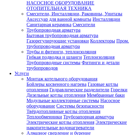
НАСОСНОЕ ОБОРУДОВАНИЕ
ОТОПИТЕЛЬНАЯ ТЕХНИКА
Смесители, Инсталляции, Раковины, Унитазы
Аксессуар для ванной комнаты
Инсталляции
Санитарная керамика
Смесители
Трубопроводная арматура
Бытовая трубопроводная арматура
Газорегулирующие установки
Коллекторы
Пром.
трубопроводная арматура
Трубы и фитинги, теплоизоляция
Гибкая подводка и шланги
Теплоизоляция
Трубопроводные системы
Фитинги и детали
трубопроводов
Услуги
Монтаж котельного оборудования
Бойлеры косвенного нагрева
Газовые котлы
отопления
Гидравлические разделители
Горелки
Дизельные котлы отопления
Мембранные баки
Модульные коллекторные системы
Насосное
оборудование
Системы безопасности
Твёрдотопливные котлы отопления
Теплообменники
Трубозапорная арматура
Электрические котлы отопления
Электрические
накопительные водонагреватели
Алмазное сверление и бурение