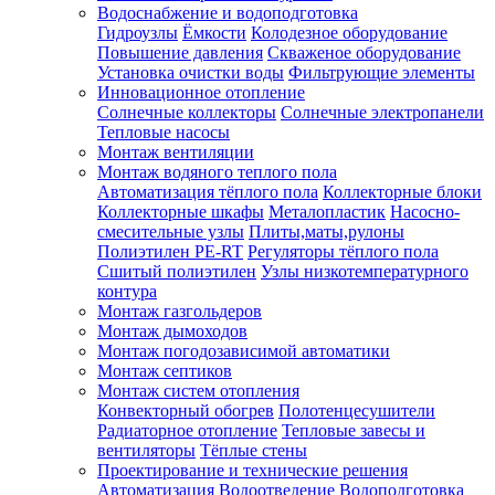
Водоснабжение и водоподготовка
Гидроузлы
Ёмкости
Колодезное оборудование
Повышение давления
Скваженое оборудование
Установка очистки воды
Фильтрующие элементы
Инновационное отопление
Солнечные коллекторы
Солнечные электропанели
Тепловые насосы
Монтаж вентиляции
Монтаж водяного теплого пола
Автоматизация тёплого пола
Коллекторные блоки
Коллекторные шкафы
Металопластик
Насосно-
смесительные узлы
Плиты,маты,рулоны
Полиэтилен PE-RT
Регуляторы тёплого пола
Сшитый полиэтилен
Узлы низкотемпературного
контура
Монтаж газгольдеров
Монтаж дымоходов
Монтаж погодозависимой автоматики
Монтаж септиков
Монтаж систем отопления
Конвекторный обогрев
Полотенцесушители
Радиаторное отопление
Тепловые завесы и
вентиляторы
Тёплые стены
Проектирование и технические решения
Автоматизация
Водоотведение
Водоподготовка