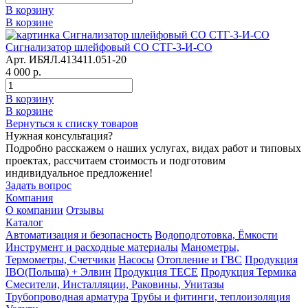
В корзину
В корзине
Сигнализатор шлейфовый СО СТГ-3-И-СО
Арт. ИБЯЛ.413411.051-20
4 000 р.
В корзину
В корзине
Вернуться к списку товаров
Нужная консультация?
Подробно расскажем о наших услугах, видах работ и типовых
проектах, рассчитаем стоимость и подготовим
индивидуальное предложение!
Задать вопрос
Компания
О компании
Отзывы
Каталог
Автоматизация и безопасность
Водоподготовка, Ёмкости
Инструмент и расходные материалы
Манометры,
Термометры, Счетчики
Насосы
Отопление и ГВС
Продукция
IBO(Польша) + Элвин
Продукция TECE
Продукция Термика
Смесители, Инсталляции, Раковины, Унитазы
Трубопроводная арматура
Трубы и фитинги, теплоизоляция