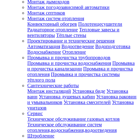
Монтаж дымоходов
Монтаж погодозависимой автоматики
Монтаж септиков
Монтаж систем отопления
Конвекторный обогрев
Полотенцесушители
Радиаторное отопление
Тепловые завесы и
вентиляторы
Тёплые стены
Проектирование и технические решения
Автоматизация
Водоотведение
Водоподготовка
Водоснабжение
Отопление
Промывка и прочистка трубопроводов
Промывка и прочистка водоснабжения
Промывка
и прочистка канализации
Промывка и прочистка
отопления
Промывка и прочистка системы
тёплого пола
Сантехнические работы
Монтаж инсталяций
Установка биде
Установка
ванн
Установка душевых кабин
Установка раковин
и умывальников
Установка смесителей
Установка
унитазов
Сервис
Техническое обслуживание газовых котлов
Техническое обслуживание систем
отопления,водоснабжения,водоотведения
Штробление