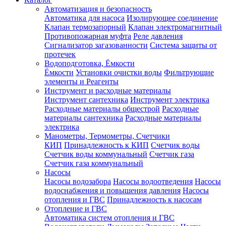
Автоматизация и безопасность
Автоматика для насоса
Изолирующее соединение
Клапан термозапорный
Клапан электромагнитный
Противопожарная муфта
Реле давления
Сигнализатор загазованности
Система защиты от
протечек
Водоподготовка, Ёмкости
Ёмкости
Установки очистки воды
Фильтрующие
элементы и Реагенты
Инструмент и расходные материалы
Инструмент сантехника
Инструмент электрика
Расходные материалы общестрой
Расходные
материалы сантехника
Расходные материалы
электрика
Манометры, Термометры, Счетчики
КИП
Принадлежность к КИП
Счетчик воды
Счетчик воды коммунальный
Счетчик газа
Счетчик газа коммунальный
Насосы
Насосы водозабора
Насосы водоотведения
Насосы
водоснабжения и повышения давления
Насосы
отопления и ГВС
Принадлежность к насосам
Отопление и ГВС
Автоматика систем отопления и ГВС