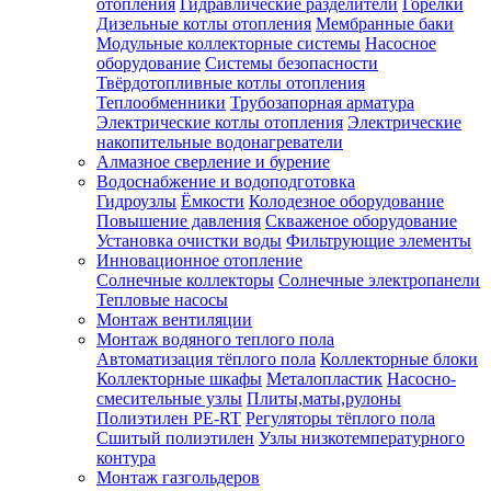
отопления
Гидравлические разделители
Горелки
Дизельные котлы отопления
Мембранные баки
Модульные коллекторные системы
Насосное
оборудование
Системы безопасности
Твёрдотопливные котлы отопления
Теплообменники
Трубозапорная арматура
Электрические котлы отопления
Электрические
накопительные водонагреватели
Алмазное сверление и бурение
Водоснабжение и водоподготовка
Гидроузлы
Ёмкости
Колодезное оборудование
Повышение давления
Скваженое оборудование
Установка очистки воды
Фильтрующие элементы
Инновационное отопление
Солнечные коллекторы
Солнечные электропанели
Тепловые насосы
Монтаж вентиляции
Монтаж водяного теплого пола
Автоматизация тёплого пола
Коллекторные блоки
Коллекторные шкафы
Металопластик
Насосно-
смесительные узлы
Плиты,маты,рулоны
Полиэтилен PE-RT
Регуляторы тёплого пола
Сшитый полиэтилен
Узлы низкотемпературного
контура
Монтаж газгольдеров