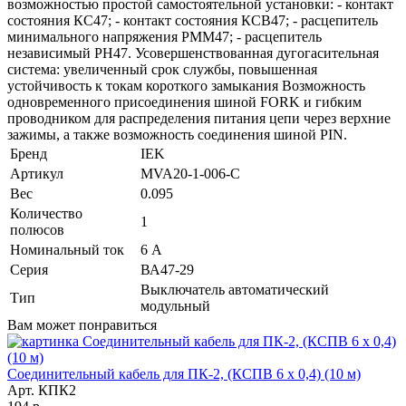
возможностью простой самостоятельной установки: - контакт
состояния КС47; - контакт состояния КСВ47; - расцепитель
минимального напряжения РММ47; - расцепитель
независимый РН47. Усовершенствованная дугогасительная
система: увеличенный срок службы, повышенная
устойчивость к токам короткого замыкания Возможность
одновременного присоединения шиной FORK и гибким
проводником для распределения питания цепи через верхние
зажимы, а также возможность соединения шиной PIN.
Бренд
IEK
Артикул
MVA20-1-006-C
Вес
0.095
Количество
1
полюсов
Номинальный ток
6 А
Серия
ВА47-29
Выключатель автоматический
Тип
модульный
Вам может понравиться
Соединительный кабель для ПК-2, (КСПВ 6 х 0,4) (10 м)
Арт. КПК2