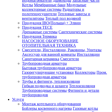
Водонагреватели
Дымоходы
Запасные Части
Котлы
Мембранные баки
Модульные
коллекторные системы
Радиаторы и
полотенцесушители
Тепловые завесы и
вентиляторы
Теплый пол водяной
Продукция IBO(Польша) + Элвин
Продукция TECE
Дренажные системы
Сантехнические системы
Продукция Термика
НАСОСНОЕ ОБОРУДОВАНИЕ
ОТОПИТЕЛЬНАЯ ТЕХНИКА
Смесители, Инсталляции, Раковины, Унитазы
Аксессуар для ванной комнаты
Инсталляции
Санитарная керамика
Смесители
Трубопроводная арматура
Бытовая трубопроводная арматура
Газорегулирующие установки
Коллекторы
Пром.
трубопроводная арматура
Трубы и фитинги, теплоизоляция
Гибкая подводка и шланги
Теплоизоляция
Трубопроводные системы
Фитинги и детали
трубопроводов
Услуги
Монтаж котельного оборудования
Бойлеры косвенного нагрева
Газовые котлы