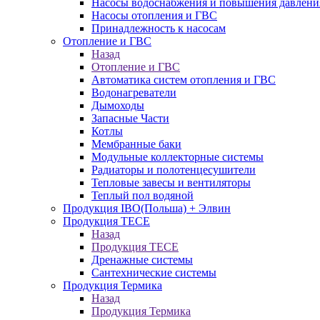
Насосы водоснабжения и повышения давлени
Насосы отопления и ГВС
Принадлежность к насосам
Отопление и ГВС
Назад
Отопление и ГВС
Автоматика систем отопления и ГВС
Водонагреватели
Дымоходы
Запасные Части
Котлы
Мембранные баки
Модульные коллекторные системы
Радиаторы и полотенцесушители
Тепловые завесы и вентиляторы
Теплый пол водяной
Продукция IBO(Польша) + Элвин
Продукция TECE
Назад
Продукция TECE
Дренажные системы
Сантехнические системы
Продукция Термика
Назад
Продукция Термика