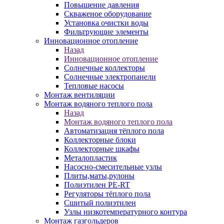
Повышение давления
Скваженое оборудование
Установка очистки воды
Фильтрующие элементы
Инновационное отопление
Назад
Инновационное отопление
Солнечные коллекторы
Солнечные электропанели
Тепловые насосы
Монтаж вентиляции
Монтаж водяного теплого пола
Назад
Монтаж водяного теплого пола
Автоматизация тёплого пола
Коллекторные блоки
Коллекторные шкафы
Металопластик
Насосно-смесительные узлы
Плиты,маты,рулоны
Полиэтилен PE-RT
Регуляторы тёплого пола
Сшитый полиэтилен
Узлы низкотемпературного контура
Монтаж газгольдеров