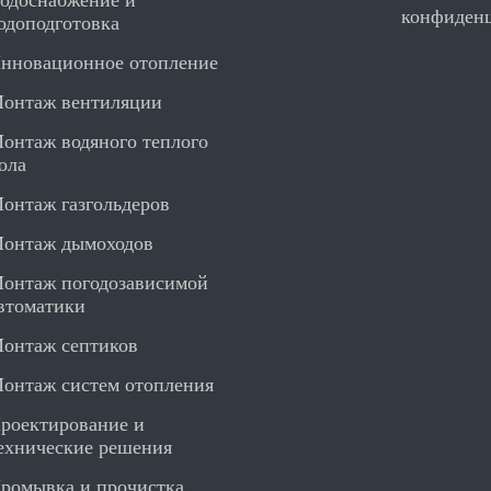
одоснабжение и
конфиден
одоподготовка
нновационное отопление
онтаж вентиляции
онтаж водяного теплого
ола
онтаж газгольдеров
онтаж дымоходов
онтаж погодозависимой
втоматики
онтаж септиков
онтаж систем отопления
роектирование и
ехнические решения
ромывка и прочистка