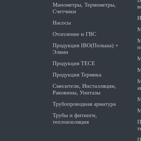
В
Манометры, Термометры,
в
Счетчики
И
Насосы
М
Отопление и ГВС
М
Продукция IBO(Польша) +
п
Элвин
М
Продукция TECE
М
Продукция Термика
М
Смесители, Инсталляции,
а
Раковины, Унитазы
М
Трубопроводная арматура
М
Трубы и фитинги,
теплоизоляция
П
т
П