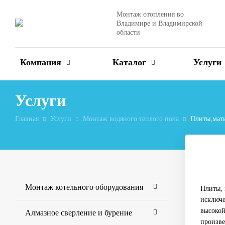
Монтаж отопления во
Владимире и Владимирской
области
Компания
Каталог
Услуги
Услуги
Главная
Услуги
Монтаж водяного теплого пола
Плиты,мат
Монтаж котельного оборудования
Плиты, 
исключе
высокой
Алмазное сверление и бурение
произве