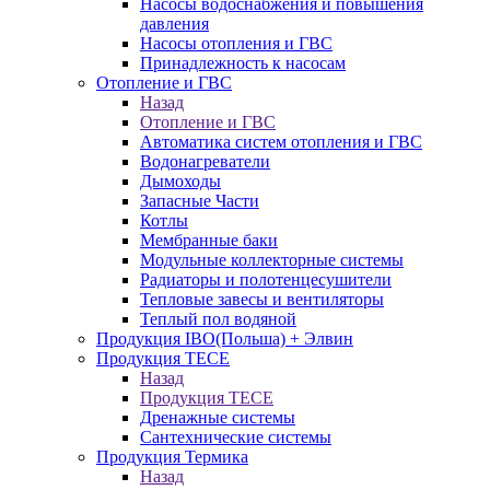
Насосы водоснабжения и повышения
давления
Насосы отопления и ГВС
Принадлежность к насосам
Отопление и ГВС
Назад
Отопление и ГВС
Автоматика систем отопления и ГВС
Водонагреватели
Дымоходы
Запасные Части
Котлы
Мембранные баки
Модульные коллекторные системы
Радиаторы и полотенцесушители
Тепловые завесы и вентиляторы
Теплый пол водяной
Продукция IBO(Польша) + Элвин
Продукция TECE
Назад
Продукция TECE
Дренажные системы
Сантехнические системы
Продукция Термика
Назад