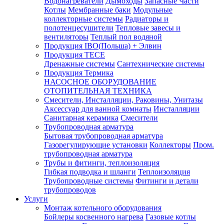
Водонагреватели
Дымоходы
Запасные Части
Котлы
Мембранные баки
Модульные
коллекторные системы
Радиаторы и
полотенцесушители
Тепловые завесы и
вентиляторы
Теплый пол водяной
Продукция IBO(Польша) + Элвин
Продукция TECE
Дренажные системы
Сантехнические системы
Продукция Термика
НАСОСНОЕ ОБОРУДОВАНИЕ
ОТОПИТЕЛЬНАЯ ТЕХНИКА
Смесители, Инсталляции, Раковины, Унитазы
Аксессуар для ванной комнаты
Инсталляции
Санитарная керамика
Смесители
Трубопроводная арматура
Бытовая трубопроводная арматура
Газорегулирующие установки
Коллекторы
Пром.
трубопроводная арматура
Трубы и фитинги, теплоизоляция
Гибкая подводка и шланги
Теплоизоляция
Трубопроводные системы
Фитинги и детали
трубопроводов
Услуги
Монтаж котельного оборудования
Бойлеры косвенного нагрева
Газовые котлы