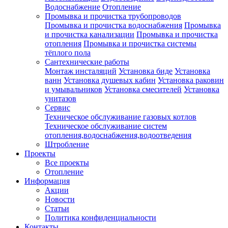
Водоснабжение
Отопление
Промывка и прочистка трубопроводов
Промывка и прочистка водоснабжения
Промывка
и прочистка канализации
Промывка и прочистка
отопления
Промывка и прочистка системы
тёплого пола
Сантехнические работы
Монтаж инсталяций
Установка биде
Установка
ванн
Установка душевых кабин
Установка раковин
и умывальников
Установка смесителей
Установка
унитазов
Сервис
Техническое обслуживание газовых котлов
Техническое обслуживание систем
отопления,водоснабжения,водоотведения
Штробление
Проекты
Все проекты
Отопление
Информация
Акции
Новости
Статьи
Политика конфиденциальности
Контакты