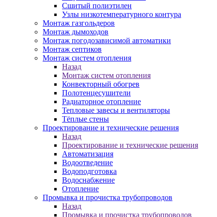
Сшитый полиэтилен
Узлы низкотемпературного контура
Монтаж газгольдеров
Монтаж дымоходов
Монтаж погодозависимой автоматики
Монтаж септиков
Монтаж систем отопления
Назад
Монтаж систем отопления
Конвекторный обогрев
Полотенцесушители
Радиаторное отопление
Тепловые завесы и вентиляторы
Тёплые стены
Проектирование и технические решения
Назад
Проектирование и технические решения
Автоматизация
Водоотведение
Водоподготовка
Водоснабжение
Отопление
Промывка и прочистка трубопроводов
Назад
Промывка и прочистка трубопроводов