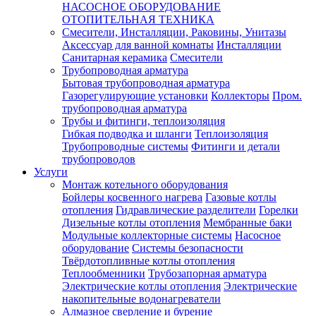
НАСОСНОЕ ОБОРУДОВАНИЕ
ОТОПИТЕЛЬНАЯ ТЕХНИКА
Смесители, Инсталляции, Раковины, Унитазы
Аксессуар для ванной комнаты
Инсталляции
Санитарная керамика
Смесители
Трубопроводная арматура
Бытовая трубопроводная арматура
Газорегулирующие установки
Коллекторы
Пром.
трубопроводная арматура
Трубы и фитинги, теплоизоляция
Гибкая подводка и шланги
Теплоизоляция
Трубопроводные системы
Фитинги и детали
трубопроводов
Услуги
Монтаж котельного оборудования
Бойлеры косвенного нагрева
Газовые котлы
отопления
Гидравлические разделители
Горелки
Дизельные котлы отопления
Мембранные баки
Модульные коллекторные системы
Насосное
оборудование
Системы безопасности
Твёрдотопливные котлы отопления
Теплообменники
Трубозапорная арматура
Электрические котлы отопления
Электрические
накопительные водонагреватели
Алмазное сверление и бурение