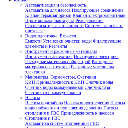
Автоматизация и безопасность
Автоматика для насоса
Изолирующее соединение
Клапан термозапорный
Клапан электромагнитный
Противопожарная муфта
Реле давления
Сигнализатор загазованности
Система защиты от
протечек
Водоподготовка, Ёмкости
Ёмкости
Установки очистки воды
Фильтрующие
элементы и Реагенты
Инструмент и расходные материалы
Инструмент сантехника
Инструмент электрика
Расходные материалы общестрой
Расходные
материалы сантехника
Расходные материалы
электрика
Манометры, Термометры, Счетчики
КИП
Принадлежность к КИП
Счетчик воды
Счетчик воды коммунальный
Счетчик газа
Счетчик газа коммунальный
Насосы
Насосы водозабора
Насосы водоотведения
Насосы
водоснабжения и повышения давления
Насосы
отопления и ГВС
Принадлежность к насосам
Отопление и ГВС
Автоматика систем отопления и ГВС