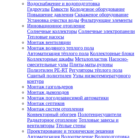
Водоснабжение и водоподготовка
Гидроузлы
Ёмкости
Колодезное оборудование
Повышение давления
Скваженое оборудование
Установка очистки воды
Фильтрующие элементы
Инновационное отопление
Солнечные коллекторы
Солнечные электропанели
Тепловые насосы
Монтаж вентиляции
Монтаж водяного теплого пола
Автоматизация тёплого пола
Коллекторные блоки
Коллекторные шкафы
Металопластик
Насосно-
смесительные узлы
Плиты,маты,рулоны
Полиэтилен PE-RT
Регуляторы тёплого пола
Сшитый полиэтилен
Узлы низкотемпературного
контура
Монтаж газгольдеров
Монтаж дымоходов
Монтаж погодозависимой автоматики
Монтаж септиков
Монтаж систем отопления
Конвекторный обогрев
Полотенцесушители
Радиаторное отопление
Тепловые завесы и
вентиляторы
Тёплые стены
Проектирование и технические решения
Автоматизация
Водоотведение
Водоподготовка