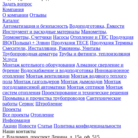
Задать вопрос
Компания
О компании
Отзывы
Каталог
Автоматизация и безопасность
Водоподготовка, Ёмкости
Инструмент и расходные материалы
Манометры,
Термометры, Счетчики
Насосы
Отопление и ГВС
Продукция
IBO(Польша) + Элвин
Продукция TECE
Продукция Термика
Смесители, Инсталляции, Раковины, Унитазы
Трубопроводная арматура
Трубы и фитинги, теплоизоляция
Услуги
Монтаж котельного оборудования
Алмазное сверление и
бурение
Водоснабжение и водоподготовка
Инновационное
отопление
Монтаж вентиляции
Монтаж водяного теплого
пола
Монтаж газгольдеров
Монтаж дымоходов
Монтаж
погодозависимой автоматики
Монтаж септиков
Монтаж
систем отопления
Проектирование и технические решения
Промывка и прочистка трубопроводов
Сантехнические
работы
Сервис
Штробление
Проекты
Все проекты
Отопление
Информация
Акции
Новости
Статьи
Политика конфиденциальности
Наши контакты
г. Владимир, проспект Ленина, д. 15а, оф. 515