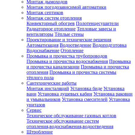
Монтаж дымоходов
Монтаж погодозависимой автоматики
Монтаж септиков
Монтаж систем отопления
Конвекторный обогрев
Полотенцесушители
Радиаторное отопление
Тепловые завесы и
вентиляторы
Тёплые стены
Проектирование и технические решения
Автоматизация
Водоотведение
Водоподготовка
Водоснабжение
Отопление
Промывка и прочистка трубопроводов
Промывка и прочистка водоснабжения
Промывка
и прочистка канализации
Промывка и прочистка
отопления
Промывка и прочистка системы
тёплого пола
Сантехнические работы
Монтаж инсталяций
Установка биде
Установка
ванн
Установка душевых кабин
Установка раковин
и умывальников
Установка смесителей
Установка
унитазов
Сервис
Техническое обслуживание газовых котлов
Техническое обслуживание систем
отопления,водоснабжения,водоотведения
Штробление