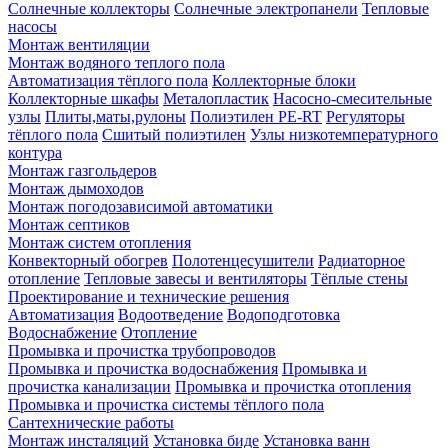
Солнечные коллекторы
Солнечные электропанели
Тепловые
насосы
Монтаж вентиляции
Монтаж водяного теплого пола
Автоматизация тёплого пола
Коллекторные блоки
Коллекторные шкафы
Металопластик
Насосно-смесительные
узлы
Плиты,маты,рулоны
Полиэтилен PE-RT
Регуляторы
тёплого пола
Сшитый полиэтилен
Узлы низкотемпературного
контура
Монтаж газгольдеров
Монтаж дымоходов
Монтаж погодозависимой автоматики
Монтаж септиков
Монтаж систем отопления
Конвекторный обогрев
Полотенцесушители
Радиаторное
отопление
Тепловые завесы и вентиляторы
Тёплые стены
Проектирование и технические решения
Автоматизация
Водоотведение
Водоподготовка
Водоснабжение
Отопление
Промывка и прочистка трубопроводов
Промывка и прочистка водоснабжения
Промывка и
прочистка канализации
Промывка и прочистка отопления
Промывка и прочистка системы тёплого пола
Сантехнические работы
Монтаж инсталяций
Установка биде
Установка ванн