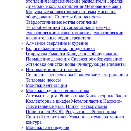
отопления
Гидравлические разделители
Горелки
Дизельные котлы отопления
Мембранные баки
Модульные коллекторные системы
Насосное
оборудование
Системы безопасности
Твёрдотопливные котлы отопления
Теплообменники
Трубозапорная арматура
Электрические котлы отопления
Электрические
накопительные водонагреватели
Алмазное сверление и бурение
Водоснабжение и водоподготовка
Гидроузлы
Ёмкости
Колодезное оборудование
Повышение давления
Скваженое оборудование
Установка очистки воды
Фильтрующие элементы
Инновационное отопление
Солнечные коллекторы
Солнечные электропанели
Тепловые насосы
Монтаж вентиляции
Монтаж водяного теплого пола
Автоматизация тёплого пола
Коллекторные блоки
Коллекторные шкафы
Металопластик
Насосно-
смесительные узлы
Плиты,маты,рулоны
Полиэтилен PE-RT
Регуляторы тёплого пола
Сшитый полиэтилен
Узлы низкотемпературного
контура
Монтаж газгольдеров