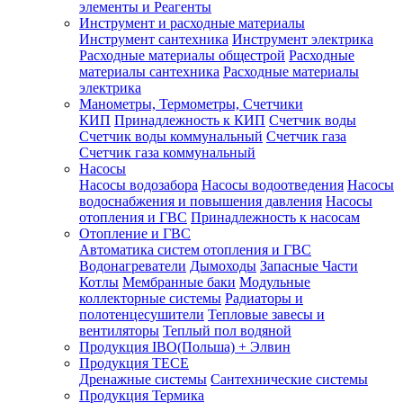
элементы и Реагенты
Инструмент и расходные материалы
Инструмент сантехника
Инструмент электрика
Расходные материалы общестрой
Расходные
материалы сантехника
Расходные материалы
электрика
Манометры, Термометры, Счетчики
КИП
Принадлежность к КИП
Счетчик воды
Счетчик воды коммунальный
Счетчик газа
Счетчик газа коммунальный
Насосы
Насосы водозабора
Насосы водоотведения
Насосы
водоснабжения и повышения давления
Насосы
отопления и ГВС
Принадлежность к насосам
Отопление и ГВС
Автоматика систем отопления и ГВС
Водонагреватели
Дымоходы
Запасные Части
Котлы
Мембранные баки
Модульные
коллекторные системы
Радиаторы и
полотенцесушители
Тепловые завесы и
вентиляторы
Теплый пол водяной
Продукция IBO(Польша) + Элвин
Продукция TECE
Дренажные системы
Сантехнические системы
Продукция Термика