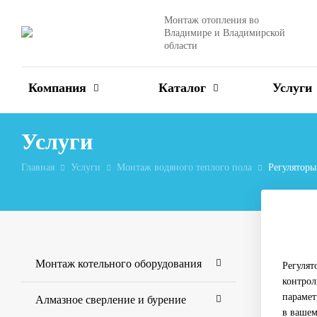
Монтаж отопления во
Владимире и Владимирской
области
Компания
Каталог
Услуги
Услуги
Главная
Услуги
Монтаж водяного теплого пола
Регуляторы
Монтаж котельного оборудования
Регулят
контрол
парамет
Алмазное сверление и бурение
в вашем