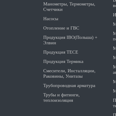
В
Манометры, Термометры,
в
Счетчики
И
Насосы
М
Отопление и ГВС
М
Продукция IBO(Польша) +
п
Элвин
М
Продукция TECE
М
Продукция Термика
М
Смесители, Инсталляции,
а
Раковины, Унитазы
М
Трубопроводная арматура
М
Трубы и фитинги,
теплоизоляция
П
т
П