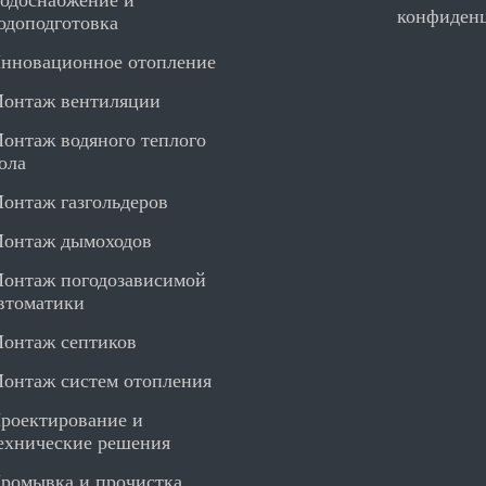
одоснабжение и
конфиден
одоподготовка
нновационное отопление
онтаж вентиляции
онтаж водяного теплого
ола
онтаж газгольдеров
онтаж дымоходов
онтаж погодозависимой
втоматики
онтаж септиков
онтаж систем отопления
роектирование и
ехнические решения
ромывка и прочистка