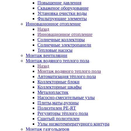
Повышение давления
Скваженое оборудование
Установка очистки воды
Фильтрующие элементы
Инновационное отопление
Назад
Инновационное отопление
Солнечные коллекторы
Солнечные электропанели
Тепловые насосы
Монтаж вентиляции
Монтаж водяного теплого пола
Назад
Монтаж водяного теплого пола
Автоматизация тёплого пола
Коллекторные блоки
Коллекторные шкафы
Металопластик
Насосно-смесительные узлы
Плиты,маты,рулоны
Полиэтилен PE-RT
Регуляторы тёплого пола
Сшитый полиэтилен
Узлы низкотемпературного контура
Монтаж газгольдеров