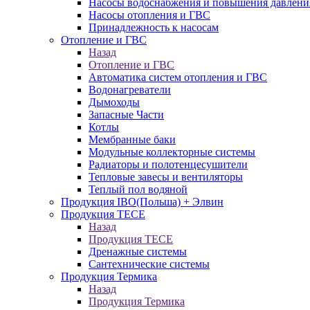
Насосы водоснабжения и повышения давлени
Насосы отопления и ГВС
Принадлежность к насосам
Отопление и ГВС
Назад
Отопление и ГВС
Автоматика систем отопления и ГВС
Водонагреватели
Дымоходы
Запасные Части
Котлы
Мембранные баки
Модульные коллекторные системы
Радиаторы и полотенцесушители
Тепловые завесы и вентиляторы
Теплый пол водяной
Продукция IBO(Польша) + Элвин
Продукция TECE
Назад
Продукция TECE
Дренажные системы
Сантехнические системы
Продукция Термика
Назад
Продукция Термика