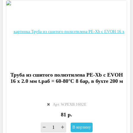
Труба из сшитого полиэтилена PE-Xb с EVOH
16 x 2.0 мм t.раб = 60-80°C 8 бар, в бухте 200 м
Арт. W.PEXB.1602E
81 р.
В корзину