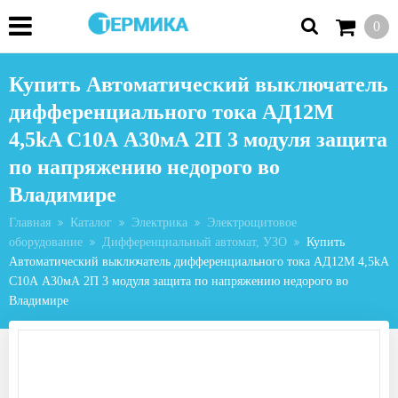
0
Купить Автоматический выключатель
дифференциального тока АД12М
4,5kA С10А А30мА 2П 3 модуля защита
по напряжению недорого во
Владимире
Главная
Каталог
Электрика
Электрощитовое
оборудование
Дифференциальный автомат, УЗО
Купить
Автоматический выключатель дифференциального тока АД12М 4,5kA
С10А А30мА 2П 3 модуля защита по напряжению недорого во
Владимире