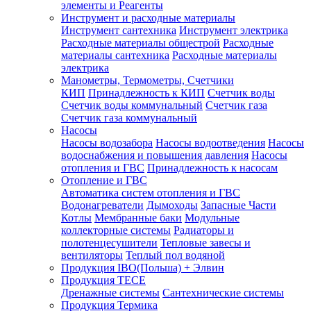
элементы и Реагенты
Инструмент и расходные материалы
Инструмент сантехника
Инструмент электрика
Расходные материалы общестрой
Расходные
материалы сантехника
Расходные материалы
электрика
Манометры, Термометры, Счетчики
КИП
Принадлежность к КИП
Счетчик воды
Счетчик воды коммунальный
Счетчик газа
Счетчик газа коммунальный
Насосы
Насосы водозабора
Насосы водоотведения
Насосы
водоснабжения и повышения давления
Насосы
отопления и ГВС
Принадлежность к насосам
Отопление и ГВС
Автоматика систем отопления и ГВС
Водонагреватели
Дымоходы
Запасные Части
Котлы
Мембранные баки
Модульные
коллекторные системы
Радиаторы и
полотенцесушители
Тепловые завесы и
вентиляторы
Теплый пол водяной
Продукция IBO(Польша) + Элвин
Продукция TECE
Дренажные системы
Сантехнические системы
Продукция Термика