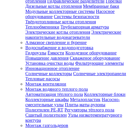
отопления
Гидравлические разделители
Горелки
Дизельные котлы отопления
Мембранные баки
Модульные коллекторные системы
Насосное
оборудование
Системы безопасности
Твёрдотопливные котлы отопления
Теплообменники
Трубозапорная арматура
Электрические котлы отопления
Электрические
накопительные водонагреватели
Алмазное сверление и бурение
Водоснабжение и водоподготовка
Гидроузлы
Ёмкости
Колодезное оборудование
Повышение давления
Скваженое оборудование
Установка очистки воды
Фильтрующие элементы
Инновационное отопление
Солнечные коллекторы
Солнечные электропанели
Тепловые насосы
Монтаж вентиляции
Монтаж водяного теплого пола
Автоматизация тёплого пола
Коллекторные блоки
Коллекторные шкафы
Металопластик
Насосно-
смесительные узлы
Плиты,маты,рулоны
Полиэтилен PE-RT
Регуляторы тёплого пола
Сшитый полиэтилен
Узлы низкотемпературного
контура
Монтаж газгольдеров