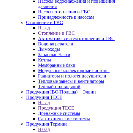
Насосы водоснабжения и повышения
давления
Насосы отопления и ГВС
Принадлежность к насосам
Отопление и ГВС
Назад
Отопление и ГВС
Автоматика систем отопления и ГВС
Водонагреватели
Дымоходы
Запасные Части
Котлы
Мембранные баки
Модульные коллекторные системы
Радиаторы и полотенцесушители
Тепловые завесы и вентиляторы
Теплый пол водяной
Продукция IBO(Польша) + Элвин
Продукция TECE
Назад
Продукция TECE
Дренажные системы
Сантехнические системы
Продукция Термика
Назад