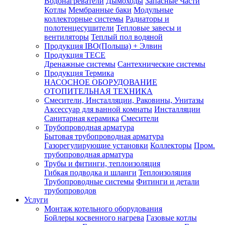
Водонагреватели
Дымоходы
Запасные Части
Котлы
Мембранные баки
Модульные
коллекторные системы
Радиаторы и
полотенцесушители
Тепловые завесы и
вентиляторы
Теплый пол водяной
Продукция IBO(Польша) + Элвин
Продукция TECE
Дренажные системы
Сантехнические системы
Продукция Термика
НАСОСНОЕ ОБОРУДОВАНИЕ
ОТОПИТЕЛЬНАЯ ТЕХНИКА
Смесители, Инсталляции, Раковины, Унитазы
Аксессуар для ванной комнаты
Инсталляции
Санитарная керамика
Смесители
Трубопроводная арматура
Бытовая трубопроводная арматура
Газорегулирующие установки
Коллекторы
Пром.
трубопроводная арматура
Трубы и фитинги, теплоизоляция
Гибкая подводка и шланги
Теплоизоляция
Трубопроводные системы
Фитинги и детали
трубопроводов
Услуги
Монтаж котельного оборудования
Бойлеры косвенного нагрева
Газовые котлы