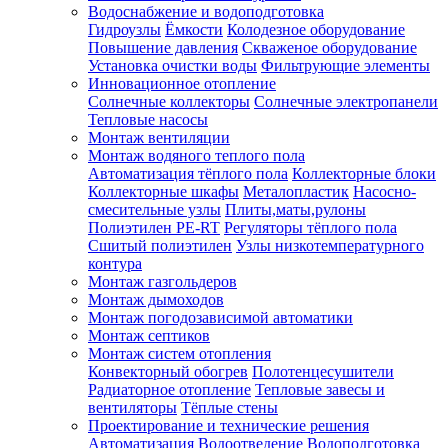
Водоснабжение и водоподготовка
Гидроузлы
Ёмкости
Колодезное оборудование
Повышение давления
Скваженое оборудование
Установка очистки воды
Фильтрующие элементы
Инновационное отопление
Солнечные коллекторы
Солнечные электропанели
Тепловые насосы
Монтаж вентиляции
Монтаж водяного теплого пола
Автоматизация тёплого пола
Коллекторные блоки
Коллекторные шкафы
Металопластик
Насосно-
смесительные узлы
Плиты,маты,рулоны
Полиэтилен PE-RT
Регуляторы тёплого пола
Сшитый полиэтилен
Узлы низкотемпературного
контура
Монтаж газгольдеров
Монтаж дымоходов
Монтаж погодозависимой автоматики
Монтаж септиков
Монтаж систем отопления
Конвекторный обогрев
Полотенцесушители
Радиаторное отопление
Тепловые завесы и
вентиляторы
Тёплые стены
Проектирование и технические решения
Автоматизация
Водоотведение
Водоподготовка