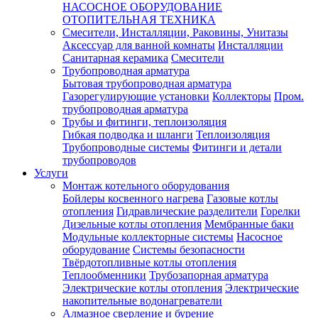
НАСОСНОЕ ОБОРУДОВАНИЕ
ОТОПИТЕЛЬНАЯ ТЕХНИКА
Смесители, Инсталляции, Раковины, Унитазы
Аксессуар для ванной комнаты
Инсталляции
Санитарная керамика
Смесители
Трубопроводная арматура
Бытовая трубопроводная арматура
Газорегулирующие установки
Коллекторы
Пром.
трубопроводная арматура
Трубы и фитинги, теплоизоляция
Гибкая подводка и шланги
Теплоизоляция
Трубопроводные системы
Фитинги и детали
трубопроводов
Услуги
Монтаж котельного оборудования
Бойлеры косвенного нагрева
Газовые котлы
отопления
Гидравлические разделители
Горелки
Дизельные котлы отопления
Мембранные баки
Модульные коллекторные системы
Насосное
оборудование
Системы безопасности
Твёрдотопливные котлы отопления
Теплообменники
Трубозапорная арматура
Электрические котлы отопления
Электрические
накопительные водонагреватели
Алмазное сверление и бурение