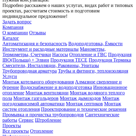
Подробно расскажем о наших услугах, видах работ и типовых
проектах, рассчитаем стоимость и подготовим
индивидуальное предложение!
Задать вопрос
Компания
О компании
Отзывы
Каталог
Автоматизация и безопасность
Водоподготовка, Ёмкости
Инструмент и расходные материалы
Манометры,
Термометры, Счетчики
Насосы
Отопление и ГВС
Продукция
IBO(Польша) + Элвин
Продукция TECE
Продукция Термика
Смесители, Инсталляции, Раковины, Унитазы
Трубопроводная арматура
Трубы и фитинги, теплоизоляция
Услуги
Монтаж котельного оборудования
Алмазное сверление и
бурение
Водоснабжение и водоподготовка
Инновационное
отопление
Монтаж вентиляции
Монтаж водяного теплого
пола
Монтаж газгольдеров
Монтаж дымоходов
Монтаж
погодозависимой автоматики
Монтаж септиков
Монтаж
систем отопления
Проектирование и технические решения
Промывка и прочистка трубопроводов
Сантехнические
работы
Сервис
Штробление
Проекты
Все проекты
Отопление