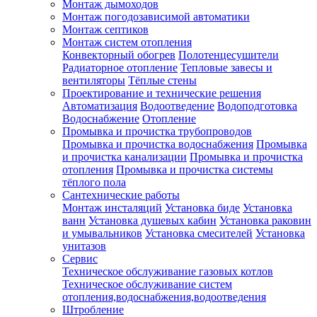
Монтаж дымоходов
Монтаж погодозависимой автоматики
Монтаж септиков
Монтаж систем отопления
Конвекторный обогрев
Полотенцесушители
Радиаторное отопление
Тепловые завесы и
вентиляторы
Тёплые стены
Проектирование и технические решения
Автоматизация
Водоотведение
Водоподготовка
Водоснабжение
Отопление
Промывка и прочистка трубопроводов
Промывка и прочистка водоснабжения
Промывка
и прочистка канализации
Промывка и прочистка
отопления
Промывка и прочистка системы
тёплого пола
Сантехнические работы
Монтаж инсталяций
Установка биде
Установка
ванн
Установка душевых кабин
Установка раковин
и умывальников
Установка смесителей
Установка
унитазов
Сервис
Техническое обслуживание газовых котлов
Техническое обслуживание систем
отопления,водоснабжения,водоотведения
Штробление