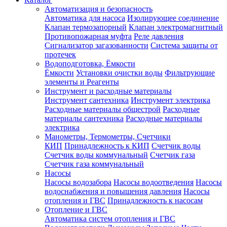
Автоматизация и безопасность
Автоматика для насоса
Изолирующее соединение
Клапан термозапорный
Клапан электромагнитный
Противопожарная муфта
Реле давления
Сигнализатор загазованности
Система защиты от
протечек
Водоподготовка, Ёмкости
Ёмкости
Установки очистки воды
Фильтрующие
элементы и Реагенты
Инструмент и расходные материалы
Инструмент сантехника
Инструмент электрика
Расходные материалы общестрой
Расходные
материалы сантехника
Расходные материалы
электрика
Манометры, Термометры, Счетчики
КИП
Принадлежность к КИП
Счетчик воды
Счетчик воды коммунальный
Счетчик газа
Счетчик газа коммунальный
Насосы
Насосы водозабора
Насосы водоотведения
Насосы
водоснабжения и повышения давления
Насосы
отопления и ГВС
Принадлежность к насосам
Отопление и ГВС
Автоматика систем отопления и ГВС