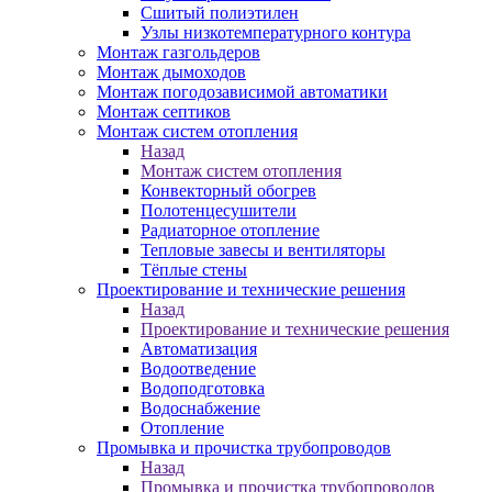
Сшитый полиэтилен
Узлы низкотемпературного контура
Монтаж газгольдеров
Монтаж дымоходов
Монтаж погодозависимой автоматики
Монтаж септиков
Монтаж систем отопления
Назад
Монтаж систем отопления
Конвекторный обогрев
Полотенцесушители
Радиаторное отопление
Тепловые завесы и вентиляторы
Тёплые стены
Проектирование и технические решения
Назад
Проектирование и технические решения
Автоматизация
Водоотведение
Водоподготовка
Водоснабжение
Отопление
Промывка и прочистка трубопроводов
Назад
Промывка и прочистка трубопроводов