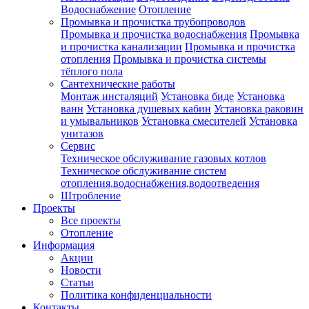
Водоснабжение
Отопление
Промывка и прочистка трубопроводов
Промывка и прочистка водоснабжения
Промывка
и прочистка канализации
Промывка и прочистка
отопления
Промывка и прочистка системы
тёплого пола
Сантехнические работы
Монтаж инсталяций
Установка биде
Установка
ванн
Установка душевых кабин
Установка раковин
и умывальников
Установка смесителей
Установка
унитазов
Сервис
Техническое обслуживание газовых котлов
Техническое обслуживание систем
отопления,водоснабжения,водоотведения
Штробление
Проекты
Все проекты
Отопление
Информация
Акции
Новости
Статьи
Политика конфиденциальности
Контакты