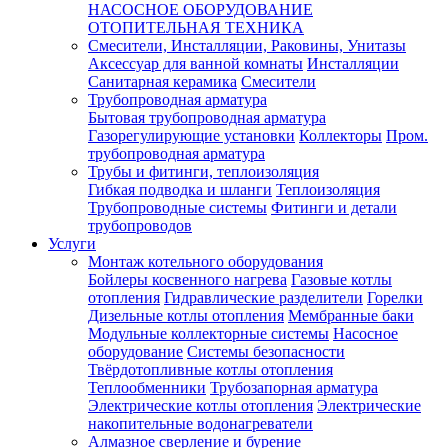
НАСОСНОЕ ОБОРУДОВАНИЕ
ОТОПИТЕЛЬНАЯ ТЕХНИКА
Смесители, Инсталляции, Раковины, Унитазы
Аксессуар для ванной комнаты
Инсталляции
Санитарная керамика
Смесители
Трубопроводная арматура
Бытовая трубопроводная арматура
Газорегулирующие установки
Коллекторы
Пром.
трубопроводная арматура
Трубы и фитинги, теплоизоляция
Гибкая подводка и шланги
Теплоизоляция
Трубопроводные системы
Фитинги и детали
трубопроводов
Услуги
Монтаж котельного оборудования
Бойлеры косвенного нагрева
Газовые котлы
отопления
Гидравлические разделители
Горелки
Дизельные котлы отопления
Мембранные баки
Модульные коллекторные системы
Насосное
оборудование
Системы безопасности
Твёрдотопливные котлы отопления
Теплообменники
Трубозапорная арматура
Электрические котлы отопления
Электрические
накопительные водонагреватели
Алмазное сверление и бурение