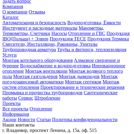
Задать вопрос
Компания
О компании
Отзывы
Каталог
Автоматизация и безопасность
Водоподготовка, Ёмкости
Инструмент и расходные материалы
Манометры,
Термометры, Счетчики
Насосы
Отопление и ГВС
Продукция
IBO(Польша) + Элвин
Продукция TECE
Продукция Термика
Смесители, Инсталляции, Раковины, Унитазы
Трубопроводная арматура
Трубы и фитинги, теплоизоляция
Услуги
Монтаж котельного оборудования
Алмазное сверление и
бурение
Водоснабжение и водоподготовка
Инновационное
отопление
Монтаж вентиляции
Монтаж водяного теплого
пола
Монтаж газгольдеров
Монтаж дымоходов
Монтаж
погодозависимой автоматики
Монтаж септиков
Монтаж
систем отопления
Проектирование и технические решения
Промывка и прочистка трубопроводов
Сантехнические
работы
Сервис
Штробление
Проекты
Все проекты
Отопление
Информация
Акции
Новости
Статьи
Политика конфиденциальности
Наши контакты
г. Владимир, проспект Ленина, д. 15а, оф. 515