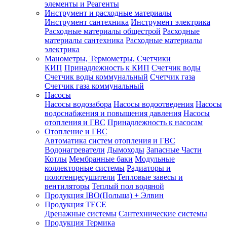
элементы и Реагенты
Инструмент и расходные материалы
Инструмент сантехника
Инструмент электрика
Расходные материалы общестрой
Расходные
материалы сантехника
Расходные материалы
электрика
Манометры, Термометры, Счетчики
КИП
Принадлежность к КИП
Счетчик воды
Счетчик воды коммунальный
Счетчик газа
Счетчик газа коммунальный
Насосы
Насосы водозабора
Насосы водоотведения
Насосы
водоснабжения и повышения давления
Насосы
отопления и ГВС
Принадлежность к насосам
Отопление и ГВС
Автоматика систем отопления и ГВС
Водонагреватели
Дымоходы
Запасные Части
Котлы
Мембранные баки
Модульные
коллекторные системы
Радиаторы и
полотенцесушители
Тепловые завесы и
вентиляторы
Теплый пол водяной
Продукция IBO(Польша) + Элвин
Продукция TECE
Дренажные системы
Сантехнические системы
Продукция Термика