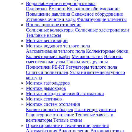
Водоснабжение и водоподготовка
Гидроузлы
Ёмкости
Колодезное оборудование
Повышение давления
Скваженое оборудование
Установка очистки воды
Фильтрующие элементы
Инновационное отопление
Солнечные коллекторы
Солнечные электропанели
Тепловые насосы
Монтаж вентиляции
Монтаж водяного теплого пола
Автоматизация тёплого пола
Коллекторные блоки
Коллекторные шкафы
Металопластик
Насосно-
смесительные узлы
Плиты,маты,рулоны
Полиэтилен PE-RT
Регуляторы тёплого пола
Сшитый полиэтилен
Узлы низкотемпературного
контура
Монтаж газгольдеров
Монтаж дымоходов
Монтаж погодозависимой автоматики
Монтаж септиков
Монтаж систем отопления
Конвекторный обогрев
Полотенцесушители
Радиаторное отопление
Тепловые завесы и
вентиляторы
Тёплые стены
Проектирование и технические решения
Автоматизация
Водоотведение
Водоподготовка