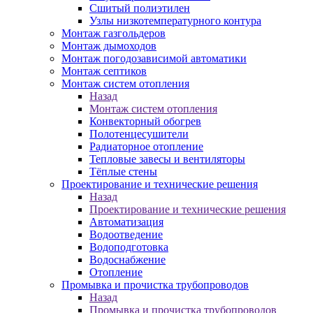
Сшитый полиэтилен
Узлы низкотемпературного контура
Монтаж газгольдеров
Монтаж дымоходов
Монтаж погодозависимой автоматики
Монтаж септиков
Монтаж систем отопления
Назад
Монтаж систем отопления
Конвекторный обогрев
Полотенцесушители
Радиаторное отопление
Тепловые завесы и вентиляторы
Тёплые стены
Проектирование и технические решения
Назад
Проектирование и технические решения
Автоматизация
Водоотведение
Водоподготовка
Водоснабжение
Отопление
Промывка и прочистка трубопроводов
Назад
Промывка и прочистка трубопроводов