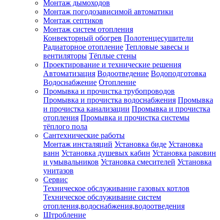
Монтаж дымоходов
Монтаж погодозависимой автоматики
Монтаж септиков
Монтаж систем отопления
Конвекторный обогрев
Полотенцесушители
Радиаторное отопление
Тепловые завесы и
вентиляторы
Тёплые стены
Проектирование и технические решения
Автоматизация
Водоотведение
Водоподготовка
Водоснабжение
Отопление
Промывка и прочистка трубопроводов
Промывка и прочистка водоснабжения
Промывка
и прочистка канализации
Промывка и прочистка
отопления
Промывка и прочистка системы
тёплого пола
Сантехнические работы
Монтаж инсталяций
Установка биде
Установка
ванн
Установка душевых кабин
Установка раковин
и умывальников
Установка смесителей
Установка
унитазов
Сервис
Техническое обслуживание газовых котлов
Техническое обслуживание систем
отопления,водоснабжения,водоотведения
Штробление