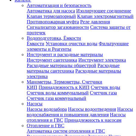
Автоматизация и безопасность
Автоматика для насоса
Изолирующее соединение
Клапан термозапорный
Клапан электромагнитный
Противопожарная муфта
Реле давления
Сигнализатор загазованности
Система защиты от
протечек
Водоподготовка, Ёмкости
Ёмкости
Установки очистки воды
Фильтрующие
элементы и Реагенты
Инструмент и расходные материалы
Инструмент сантехника
Инструмент электрика
Расходные материалы общестрой
Расходные
материалы сантехника
Расходные материалы
электрика
Манометры, Термометры, Счетчики
КИП
Принадлежность к КИП
Счетчик воды
Счетчик воды коммунальный
Счетчик газа
Счетчик газа коммунальный
Насосы
Насосы водозабора
Насосы водоотведения
Насосы
водоснабжения и повышения давления
Насосы
отопления и ГВС
Принадлежность к насосам
Отопление и ГВС
Автоматика систем отопления и ГВС