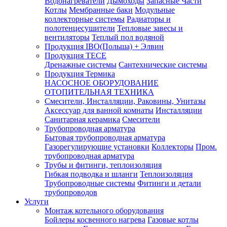
Водонагреватели
Дымоходы
Запасные Части
Котлы
Мембранные баки
Модульные
коллекторные системы
Радиаторы и
полотенцесушители
Тепловые завесы и
вентиляторы
Теплый пол водяной
Продукция IBO(Польша) + Элвин
Продукция TECE
Дренажные системы
Сантехнические системы
Продукция Термика
НАСОСНОЕ ОБОРУДОВАНИЕ
ОТОПИТЕЛЬНАЯ ТЕХНИКА
Смесители, Инсталляции, Раковины, Унитазы
Аксессуар для ванной комнаты
Инсталляции
Санитарная керамика
Смесители
Трубопроводная арматура
Бытовая трубопроводная арматура
Газорегулирующие установки
Коллекторы
Пром.
трубопроводная арматура
Трубы и фитинги, теплоизоляция
Гибкая подводка и шланги
Теплоизоляция
Трубопроводные системы
Фитинги и детали
трубопроводов
Услуги
Монтаж котельного оборудования
Бойлеры косвенного нагрева
Газовые котлы