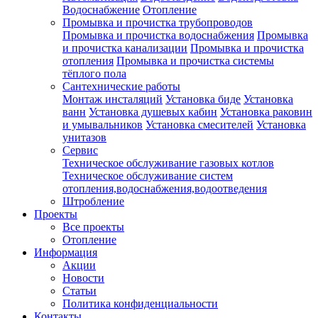
Водоснабжение
Отопление
Промывка и прочистка трубопроводов
Промывка и прочистка водоснабжения
Промывка
и прочистка канализации
Промывка и прочистка
отопления
Промывка и прочистка системы
тёплого пола
Сантехнические работы
Монтаж инсталяций
Установка биде
Установка
ванн
Установка душевых кабин
Установка раковин
и умывальников
Установка смесителей
Установка
унитазов
Сервис
Техническое обслуживание газовых котлов
Техническое обслуживание систем
отопления,водоснабжения,водоотведения
Штробление
Проекты
Все проекты
Отопление
Информация
Акции
Новости
Статьи
Политика конфиденциальности
Контакты