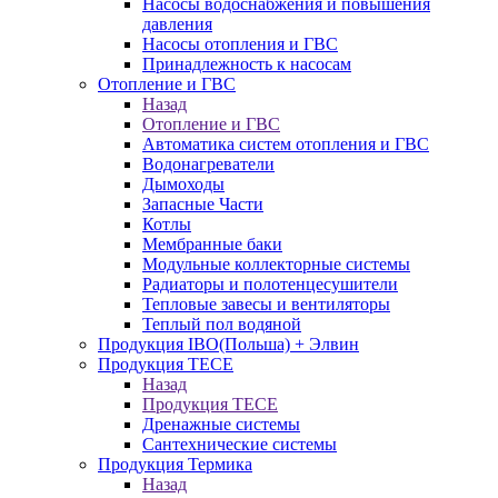
Насосы водоснабжения и повышения
давления
Насосы отопления и ГВС
Принадлежность к насосам
Отопление и ГВС
Назад
Отопление и ГВС
Автоматика систем отопления и ГВС
Водонагреватели
Дымоходы
Запасные Части
Котлы
Мембранные баки
Модульные коллекторные системы
Радиаторы и полотенцесушители
Тепловые завесы и вентиляторы
Теплый пол водяной
Продукция IBO(Польша) + Элвин
Продукция TECE
Назад
Продукция TECE
Дренажные системы
Сантехнические системы
Продукция Термика
Назад