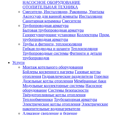
НАСОСНОЕ ОБОРУДОВАНИЕ
ОТОПИТЕЛЬНАЯ ТЕХНИКА
Смесители, Инсталляции, Раковины, Унитазы
Аксессуар для ванной комнаты
Инсталляции
Санитарная керамика
Смесители
Трубопроводная арматура
Бытовая трубопроводная арматура
Газорегулирующие установки
Коллекторы
Пром.
трубопроводная арматура
Трубы и фитинги, теплоизоляция
Гибкая подводка и шланги
Теплоизоляция
Трубопроводные системы
Фитинги и детали
трубопроводов
Услуги
Монтаж котельного оборудования
Бойлеры косвенного нагрева
Газовые котлы
отопления
Гидравлические разделители
Горелки
Дизельные котлы отопления
Мембранные баки
Модульные коллекторные системы
Насосное
оборудование
Системы безопасности
Твёрдотопливные котлы отопления
Теплообменники
Трубозапорная арматура
Электрические котлы отопления
Электрические
накопительные водонагреватели
Алмазное сверление и бурение