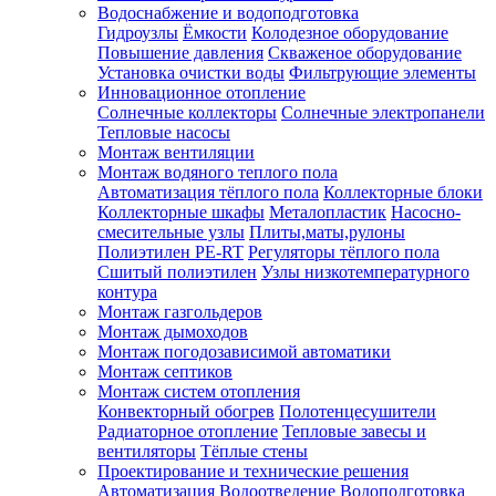
Водоснабжение и водоподготовка
Гидроузлы
Ёмкости
Колодезное оборудование
Повышение давления
Скваженое оборудование
Установка очистки воды
Фильтрующие элементы
Инновационное отопление
Солнечные коллекторы
Солнечные электропанели
Тепловые насосы
Монтаж вентиляции
Монтаж водяного теплого пола
Автоматизация тёплого пола
Коллекторные блоки
Коллекторные шкафы
Металопластик
Насосно-
смесительные узлы
Плиты,маты,рулоны
Полиэтилен PE-RT
Регуляторы тёплого пола
Сшитый полиэтилен
Узлы низкотемпературного
контура
Монтаж газгольдеров
Монтаж дымоходов
Монтаж погодозависимой автоматики
Монтаж септиков
Монтаж систем отопления
Конвекторный обогрев
Полотенцесушители
Радиаторное отопление
Тепловые завесы и
вентиляторы
Тёплые стены
Проектирование и технические решения
Автоматизация
Водоотведение
Водоподготовка