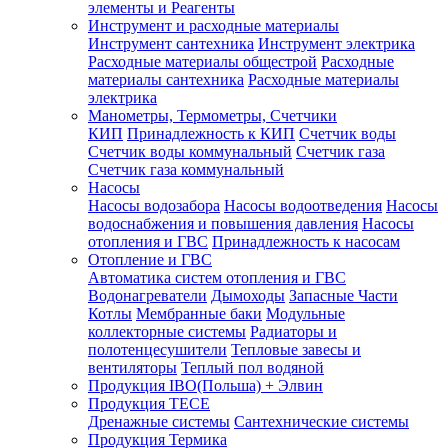
элементы и Реагенты
Инструмент и расходные материалы
Инструмент сантехника
Инструмент электрика
Расходные материалы общестрой
Расходные
материалы сантехника
Расходные материалы
электрика
Манометры, Термометры, Счетчики
КИП
Принадлежность к КИП
Счетчик воды
Счетчик воды коммунальный
Счетчик газа
Счетчик газа коммунальный
Насосы
Насосы водозабора
Насосы водоотведения
Насосы
водоснабжения и повышения давления
Насосы
отопления и ГВС
Принадлежность к насосам
Отопление и ГВС
Автоматика систем отопления и ГВС
Водонагреватели
Дымоходы
Запасные Части
Котлы
Мембранные баки
Модульные
коллекторные системы
Радиаторы и
полотенцесушители
Тепловые завесы и
вентиляторы
Теплый пол водяной
Продукция IBO(Польша) + Элвин
Продукция TECE
Дренажные системы
Сантехнические системы
Продукция Термика