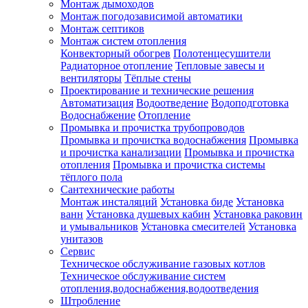
Монтаж дымоходов
Монтаж погодозависимой автоматики
Монтаж септиков
Монтаж систем отопления
Конвекторный обогрев
Полотенцесушители
Радиаторное отопление
Тепловые завесы и
вентиляторы
Тёплые стены
Проектирование и технические решения
Автоматизация
Водоотведение
Водоподготовка
Водоснабжение
Отопление
Промывка и прочистка трубопроводов
Промывка и прочистка водоснабжения
Промывка
и прочистка канализации
Промывка и прочистка
отопления
Промывка и прочистка системы
тёплого пола
Сантехнические работы
Монтаж инсталяций
Установка биде
Установка
ванн
Установка душевых кабин
Установка раковин
и умывальников
Установка смесителей
Установка
унитазов
Сервис
Техническое обслуживание газовых котлов
Техническое обслуживание систем
отопления,водоснабжения,водоотведения
Штробление