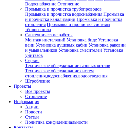
Водоснабжение
Отопление
Промывка и прочистка трубопроводов
Промывка и прочистка водоснабжения
Промывка
и прочистка канализации
Промывка и прочистка
отопления
Промывка и прочистка системы
тёплого пола
Сантехнические работы
Монтаж инсталяций
Установка биде
Установка
ванн
Установка душевых кабин
Установка раковин
и умывальников
Установка смесителей
Установка
унитазов
Сервис
Техническое обслуживание газовых котлов
Техническое обслуживание систем
отопления,водоснабжения,водоотведения
Штробление
Проекты
Все проекты
Отопление
Информация
Акции
Новости
Статьи
Политика конфиденциальности
Контакты