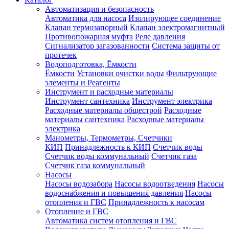
Автоматизация и безопасность
Автоматика для насоса
Изолирующее соединение
Клапан термозапорный
Клапан электромагнитный
Противопожарная муфта
Реле давления
Сигнализатор загазованности
Система защиты от
протечек
Водоподготовка, Ёмкости
Ёмкости
Установки очистки воды
Фильтрующие
элементы и Реагенты
Инструмент и расходные материалы
Инструмент сантехника
Инструмент электрика
Расходные материалы общестрой
Расходные
материалы сантехника
Расходные материалы
электрика
Манометры, Термометры, Счетчики
КИП
Принадлежность к КИП
Счетчик воды
Счетчик воды коммунальный
Счетчик газа
Счетчик газа коммунальный
Насосы
Насосы водозабора
Насосы водоотведения
Насосы
водоснабжения и повышения давления
Насосы
отопления и ГВС
Принадлежность к насосам
Отопление и ГВС
Автоматика систем отопления и ГВС