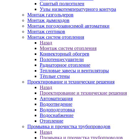
Сшитый полиэтилен
Узлы низкотемпературного контура
Монтаж газгольдеров
Монтаж дымоходов
Монтаж погодозависимой автоматики
Монтаж септиков
Монтаж систем отопления
Назад
Монтаж систем отопления
Конвекторный обогрев
Полотенцесушители
Радиаторное отопление
Тепловые завесы и вентиляторы
Тёплые стены
Проектирование и технические решения
Назад
Проектирование и технические решения
Автоматизация
Водоотведение
Водоподготовка
Водоснабжение
Отопление
Промывка и прочистка трубопроводов
Назад
Промывка и прочистка трубопроводов