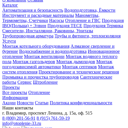
Каталог
Автоматизация и безопасность
Водоподготовка, Ёмкости
Инструмент и расходные материалы
Манометры,
Термометры, Счетчики
Насосы
Отопление и ГВС
Продукция
IBO(Польша) + Элвин
Продукция TECE
Продукция Термика
Смесители, Инсталляции, Раковины, Унитазы
Трубопроводная арматура
Трубы и фитинги, теплоизоляция
Услуги
Монтаж котельного оборудования
Алмазное сверление и
бурение
Водоснабжение и водоподготовка
Инновационное
отопление
Монтаж вентиляции
Монтаж водяного теплого
пола
Монтаж газгольдеров
Монтаж дымоходов
Монтаж
погодозависимой автоматики
Монтаж септиков
Монтаж
систем отопления
Проектирование и технические решения
Промывка и прочистка трубопроводов
Сантехнические
работы
Сервис
Штробление
Проекты
Все проекты
Отопление
Информация
Акции
Новости
Статьи
Политика конфиденциальности
Наши контакты
г. Владимир, проспект Ленина, д. 15а, оф. 515
8 (800) 201-56-91
8 (915) 761-59-19
info@otoplenie-33.ru