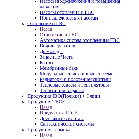
Насосы водоснабжения и повышения
давления
Насосы отопления и ГВС
Принадлежность к насосам
Отопление и ГВС
Назад
Отопление и ГВС
Автоматика систем отопления и ГВС
Водонагреватели
Дымоходы
Запасные Части
Котлы
Мембранные баки
Модульные коллекторные системы
Радиаторы и полотенцесушители
Тепловые завесы и вентиляторы
Теплый пол водяной
Продукция IBO(Польша) + Элвин
Продукция TECE
Назад
Продукция TECE
Дренажные системы
Сантехнические системы
Продукция Термика
Назад