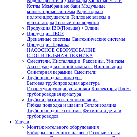
Водонагреватели
Дымоходы
Запасные Части
Котлы
Мембранные баки
Модульные
коллекторные системы
Радиаторы и
полотенцесушители
Тепловые завесы и
вентиляторы
Теплый пол водяной
Продукция IBO(Польша) + Элвин
Продукция TECE
Дренажные системы
Сантехнические системы
Продукция Термика
НАСОСНОЕ ОБОРУДОВАНИЕ
ОТОПИТЕЛЬНАЯ ТЕХНИКА
Смесители, Инсталляции, Раковины, Унитазы
Аксессуар для ванной комнаты
Инсталляции
Санитарная керамика
Смесители
Трубопроводная арматура
Бытовая трубопроводная арматура
Газорегулирующие установки
Коллекторы
Пром.
трубопроводная арматура
Трубы и фитинги, теплоизоляция
Гибкая подводка и шланги
Теплоизоляция
Трубопроводные системы
Фитинги и детали
трубопроводов
Услуги
Монтаж котельного оборудования
Бойлеры косвенного нагрева
Газовые котлы