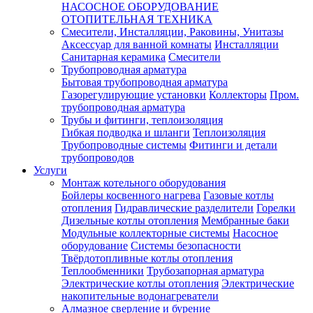
НАСОСНОЕ ОБОРУДОВАНИЕ
ОТОПИТЕЛЬНАЯ ТЕХНИКА
Смесители, Инсталляции, Раковины, Унитазы
Аксессуар для ванной комнаты
Инсталляции
Санитарная керамика
Смесители
Трубопроводная арматура
Бытовая трубопроводная арматура
Газорегулирующие установки
Коллекторы
Пром.
трубопроводная арматура
Трубы и фитинги, теплоизоляция
Гибкая подводка и шланги
Теплоизоляция
Трубопроводные системы
Фитинги и детали
трубопроводов
Услуги
Монтаж котельного оборудования
Бойлеры косвенного нагрева
Газовые котлы
отопления
Гидравлические разделители
Горелки
Дизельные котлы отопления
Мембранные баки
Модульные коллекторные системы
Насосное
оборудование
Системы безопасности
Твёрдотопливные котлы отопления
Теплообменники
Трубозапорная арматура
Электрические котлы отопления
Электрические
накопительные водонагреватели
Алмазное сверление и бурение