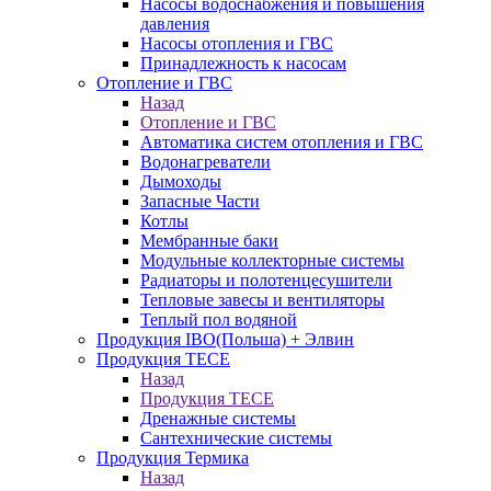
Насосы водоснабжения и повышения
давления
Насосы отопления и ГВС
Принадлежность к насосам
Отопление и ГВС
Назад
Отопление и ГВС
Автоматика систем отопления и ГВС
Водонагреватели
Дымоходы
Запасные Части
Котлы
Мембранные баки
Модульные коллекторные системы
Радиаторы и полотенцесушители
Тепловые завесы и вентиляторы
Теплый пол водяной
Продукция IBO(Польша) + Элвин
Продукция TECE
Назад
Продукция TECE
Дренажные системы
Сантехнические системы
Продукция Термика
Назад