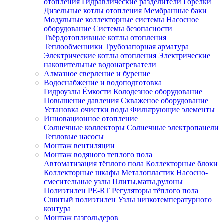
отопления
Гидравлические разделители
Горелки
Дизельные котлы отопления
Мембранные баки
Модульные коллекторные системы
Насосное
оборудование
Системы безопасности
Твёрдотопливные котлы отопления
Теплообменники
Трубозапорная арматура
Электрические котлы отопления
Электрические
накопительные водонагреватели
Алмазное сверление и бурение
Водоснабжение и водоподготовка
Гидроузлы
Ёмкости
Колодезное оборудование
Повышение давления
Скваженое оборудование
Установка очистки воды
Фильтрующие элементы
Инновационное отопление
Солнечные коллекторы
Солнечные электропанели
Тепловые насосы
Монтаж вентиляции
Монтаж водяного теплого пола
Автоматизация тёплого пола
Коллекторные блоки
Коллекторные шкафы
Металопластик
Насосно-
смесительные узлы
Плиты,маты,рулоны
Полиэтилен PE-RT
Регуляторы тёплого пола
Сшитый полиэтилен
Узлы низкотемпературного
контура
Монтаж газгольдеров