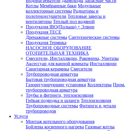
Водонагреватели
Дымоходы
Запасные Части
Котлы
Мембранные баки
Модульные
коллекторные системы
Радиаторы и
полотенцесушители
Тепловые завесы и
вентиляторы
Теплый пол водяной
Продукция IBO(Польша) + Элвин
Продукция TECE
Дренажные системы
Сантехнические системы
Продукция Термика
НАСОСНОЕ ОБОРУДОВАНИЕ
ОТОПИТЕЛЬНАЯ ТЕХНИКА
Смесители, Инсталляции, Раковины, Унитазы
Аксессуар для ванной комнаты
Инсталляции
Санитарная керамика
Смесители
Трубопроводная арматура
Бытовая трубопроводная арматура
Газорегулирующие установки
Коллекторы
Пром.
трубопроводная арматура
Трубы и фитинги, теплоизоляция
Гибкая подводка и шланги
Теплоизоляция
Трубопроводные системы
Фитинги и детали
трубопроводов
Услуги
Монтаж котельного оборудования
Бойлеры косвенного нагрева
Газовые котлы