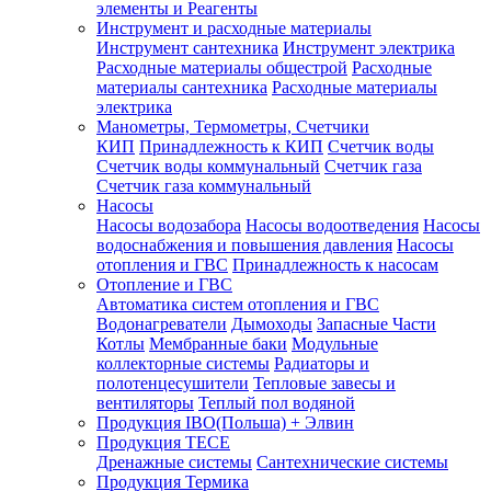
элементы и Реагенты
Инструмент и расходные материалы
Инструмент сантехника
Инструмент электрика
Расходные материалы общестрой
Расходные
материалы сантехника
Расходные материалы
электрика
Манометры, Термометры, Счетчики
КИП
Принадлежность к КИП
Счетчик воды
Счетчик воды коммунальный
Счетчик газа
Счетчик газа коммунальный
Насосы
Насосы водозабора
Насосы водоотведения
Насосы
водоснабжения и повышения давления
Насосы
отопления и ГВС
Принадлежность к насосам
Отопление и ГВС
Автоматика систем отопления и ГВС
Водонагреватели
Дымоходы
Запасные Части
Котлы
Мембранные баки
Модульные
коллекторные системы
Радиаторы и
полотенцесушители
Тепловые завесы и
вентиляторы
Теплый пол водяной
Продукция IBO(Польша) + Элвин
Продукция TECE
Дренажные системы
Сантехнические системы
Продукция Термика