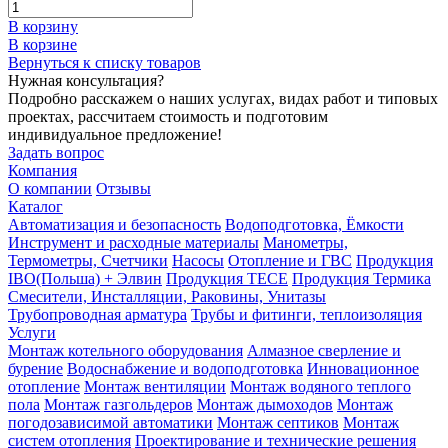
В корзину
В корзине
Вернуться к списку товаров
Нужная консультация?
Подробно расскажем о наших услугах, видах работ и типовых
проектах, рассчитаем стоимость и подготовим
индивидуальное предложение!
Задать вопрос
Компания
О компании
Отзывы
Каталог
Автоматизация и безопасность
Водоподготовка, Ёмкости
Инструмент и расходные материалы
Манометры,
Термометры, Счетчики
Насосы
Отопление и ГВС
Продукция
IBO(Польша) + Элвин
Продукция TECE
Продукция Термика
Смесители, Инсталляции, Раковины, Унитазы
Трубопроводная арматура
Трубы и фитинги, теплоизоляция
Услуги
Монтаж котельного оборудования
Алмазное сверление и
бурение
Водоснабжение и водоподготовка
Инновационное
отопление
Монтаж вентиляции
Монтаж водяного теплого
пола
Монтаж газгольдеров
Монтаж дымоходов
Монтаж
погодозависимой автоматики
Монтаж септиков
Монтаж
систем отопления
Проектирование и технические решения