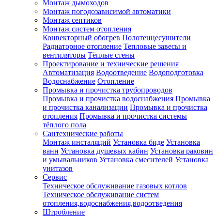
Монтаж дымоходов
Монтаж погодозависимой автоматики
Монтаж септиков
Монтаж систем отопления
Конвекторный обогрев
Полотенцесушители
Радиаторное отопление
Тепловые завесы и
вентиляторы
Тёплые стены
Проектирование и технические решения
Автоматизация
Водоотведение
Водоподготовка
Водоснабжение
Отопление
Промывка и прочистка трубопроводов
Промывка и прочистка водоснабжения
Промывка
и прочистка канализации
Промывка и прочистка
отопления
Промывка и прочистка системы
тёплого пола
Сантехнические работы
Монтаж инсталяций
Установка биде
Установка
ванн
Установка душевых кабин
Установка раковин
и умывальников
Установка смесителей
Установка
унитазов
Сервис
Техническое обслуживание газовых котлов
Техническое обслуживание систем
отопления,водоснабжения,водоотведения
Штробление