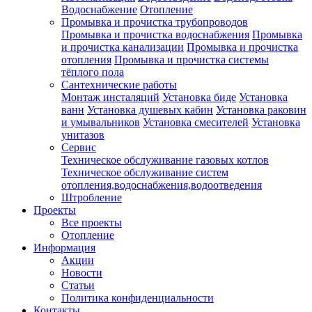
Водоснабжение
Отопление
Промывка и прочистка трубопроводов
Промывка и прочистка водоснабжения
Промывка
и прочистка канализации
Промывка и прочистка
отопления
Промывка и прочистка системы
тёплого пола
Сантехнические работы
Монтаж инсталяций
Установка биде
Установка
ванн
Установка душевых кабин
Установка раковин
и умывальников
Установка смесителей
Установка
унитазов
Сервис
Техническое обслуживание газовых котлов
Техническое обслуживание систем
отопления,водоснабжения,водоотведения
Штробление
Проекты
Все проекты
Отопление
Информация
Акции
Новости
Статьи
Политика конфиденциальности
Контакты