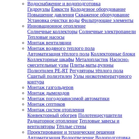
Водоснабжение и водоподготовка
Гидроузлы
Ёмкости
Колодезное оборудование
Повышение давления
Скваженое оборудование
Установка очистки воды
Фильтрующие элементы
Инновационное отопление
Солнечные коллекторы
Солнечные электропанели
Тепловые насосы
Монтаж вентиляции
Монтаж водяного теплого пола
Автоматизация тёплого пола
Коллекторные блоки
Коллекторные шкафы
Металопластик
Насосно-
смесительные узлы
Плиты,маты,рулоны
Полиэтилен PE-RT
Регуляторы тёплого пола
Сшитый полиэтилен
Узлы низкотемпературного
контура
Монтаж газгольдеров
Монтаж дымоходов
Монтаж погодозависимой автоматики
Монтаж септиков
Монтаж систем отопления
Конвекторный обогрев
Полотенцесушители
Радиаторное отопление
Тепловые завесы и
вентиляторы
Тёплые стены
Проектирование и технические решения
Автоматизация
Водоотведение
Водоподготовка