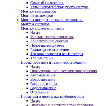
Сшитый полиэтилен
Узлы низкотемпературного контура
Монтаж газгольдеров
Монтаж дымоходов
Монтаж погодозависимой автоматики
Монтаж септиков
Монтаж систем отопления
Назад
Монтаж систем отопления
Конвекторный обогрев
Полотенцесушители
Радиаторное отопление
Тепловые завесы и вентиляторы
Тёплые стены
Проектирование и технические решения
Назад
Проектирование и технические решения
Автоматизация
Водоотведение
Водоподготовка
Водоснабжение
Отопление
Промывка и прочистка трубопроводов
Назад
Промывка и прочистка трубопроводов