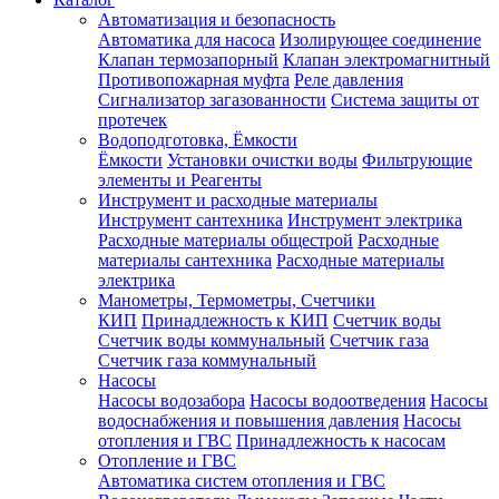
Автоматизация и безопасность
Автоматика для насоса
Изолирующее соединение
Клапан термозапорный
Клапан электромагнитный
Противопожарная муфта
Реле давления
Сигнализатор загазованности
Система защиты от
протечек
Водоподготовка, Ёмкости
Ёмкости
Установки очистки воды
Фильтрующие
элементы и Реагенты
Инструмент и расходные материалы
Инструмент сантехника
Инструмент электрика
Расходные материалы общестрой
Расходные
материалы сантехника
Расходные материалы
электрика
Манометры, Термометры, Счетчики
КИП
Принадлежность к КИП
Счетчик воды
Счетчик воды коммунальный
Счетчик газа
Счетчик газа коммунальный
Насосы
Насосы водозабора
Насосы водоотведения
Насосы
водоснабжения и повышения давления
Насосы
отопления и ГВС
Принадлежность к насосам
Отопление и ГВС
Автоматика систем отопления и ГВС