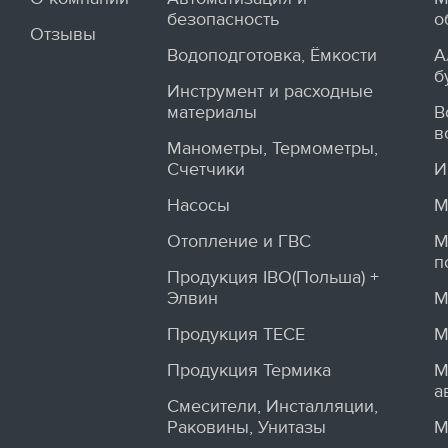
безопасность
о
Отзывы
Водоподготовка, Ёмкости
А
б
Инструмент и расходные
материалы
В
в
Манометры, Термометры,
Счетчики
И
Насосы
М
Отопление и ГВС
М
п
Продукция IBO(Польша) +
Элвин
М
Продукция TECE
М
Продукция Термика
М
а
Смесители, Инсталляции,
Раковины, Унитазы
М