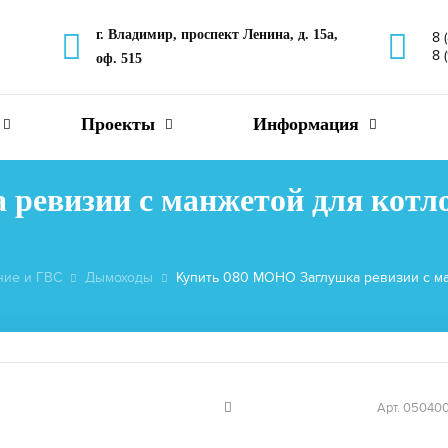
г. Владимир, проспект Ленина, д. 15а,
8 
8 
оф. 515
Проекты
Информация
евизии с манжетой для котлов
ние и ГВС
Дымоходы
Купить 080 МОНО Заглушка ревизии с ман
Арт. 05040