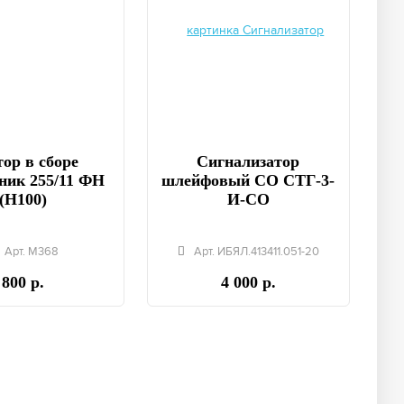
ор в сборе
Сигнализатор
ник 255/11 ФН
шлейфовый СО СТГ-3-
(Н100)
И-СО
Арт. М368
Арт. ИБЯЛ.413411.051-20
800 р.
4 000 р.