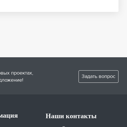
овых проектах,
Задать вопрос
дложение!
мация
Наши контакты