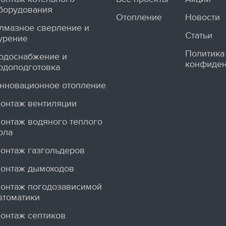
борудования
Отопление
Новости
лмазное сверление и
Статьи
урение
Политика
одоснабжение и
конфиден
одоподготовка
нновационное отопление
онтаж вентиляции
онтаж водяного теплого
ола
онтаж газгольдеров
онтаж дымоходов
онтаж погодозависимой
втоматики
онтаж септиков