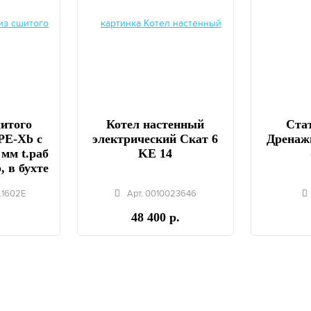
шитого
Котел настенный
Стат
PE-Xb с
электрический Скат 6
Дренаж
 мм t.раб
KE 14
, в бухте
.1602E
Арт. 0010023646
48 400 р.