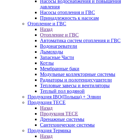
Насосы водоснабжения и повышения
давления
Насосы отопления и ГВС
Принадлежность к насосам
Отопление и ГВС
Назад
Отопление и ГВС
Автоматика систем отопления и ГВС
Водонагреватели
Дымоходы
Запасные Части
Котлы
Мембранные баки
Модульные коллекторные системы
Радиаторы и полотенцесушители
Тепловые завесы и вентиляторы
Теплый пол водяной
Продукция IBO(Польша) + Элвин
Продукция TECE
Назад
Продукция TECE
Дренажные системы
Сантехнические системы
Продукция Термика
Назад