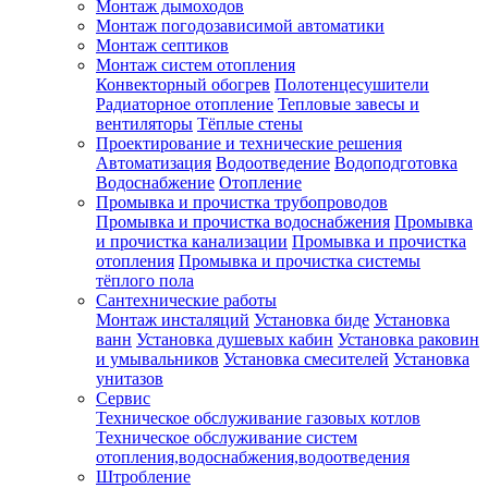
Монтаж дымоходов
Монтаж погодозависимой автоматики
Монтаж септиков
Монтаж систем отопления
Конвекторный обогрев
Полотенцесушители
Радиаторное отопление
Тепловые завесы и
вентиляторы
Тёплые стены
Проектирование и технические решения
Автоматизация
Водоотведение
Водоподготовка
Водоснабжение
Отопление
Промывка и прочистка трубопроводов
Промывка и прочистка водоснабжения
Промывка
и прочистка канализации
Промывка и прочистка
отопления
Промывка и прочистка системы
тёплого пола
Сантехнические работы
Монтаж инсталяций
Установка биде
Установка
ванн
Установка душевых кабин
Установка раковин
и умывальников
Установка смесителей
Установка
унитазов
Сервис
Техническое обслуживание газовых котлов
Техническое обслуживание систем
отопления,водоснабжения,водоотведения
Штробление