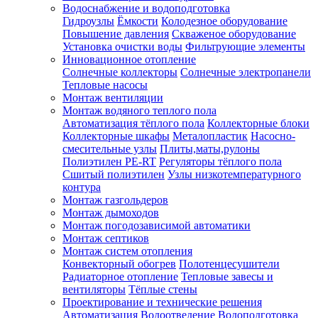
Водоснабжение и водоподготовка
Гидроузлы
Ёмкости
Колодезное оборудование
Повышение давления
Скваженое оборудование
Установка очистки воды
Фильтрующие элементы
Инновационное отопление
Солнечные коллекторы
Солнечные электропанели
Тепловые насосы
Монтаж вентиляции
Монтаж водяного теплого пола
Автоматизация тёплого пола
Коллекторные блоки
Коллекторные шкафы
Металопластик
Насосно-
смесительные узлы
Плиты,маты,рулоны
Полиэтилен PE-RT
Регуляторы тёплого пола
Сшитый полиэтилен
Узлы низкотемпературного
контура
Монтаж газгольдеров
Монтаж дымоходов
Монтаж погодозависимой автоматики
Монтаж септиков
Монтаж систем отопления
Конвекторный обогрев
Полотенцесушители
Радиаторное отопление
Тепловые завесы и
вентиляторы
Тёплые стены
Проектирование и технические решения
Автоматизация
Водоотведение
Водоподготовка