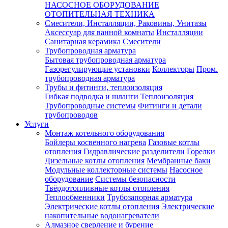
НАСОСНОЕ ОБОРУДОВАНИЕ
ОТОПИТЕЛЬНАЯ ТЕХНИКА
Смесители, Инсталляции, Раковины, Унитазы
Аксессуар для ванной комнаты
Инсталляции
Санитарная керамика
Смесители
Трубопроводная арматура
Бытовая трубопроводная арматура
Газорегулирующие установки
Коллекторы
Пром.
трубопроводная арматура
Трубы и фитинги, теплоизоляция
Гибкая подводка и шланги
Теплоизоляция
Трубопроводные системы
Фитинги и детали
трубопроводов
Услуги
Монтаж котельного оборудования
Бойлеры косвенного нагрева
Газовые котлы
отопления
Гидравлические разделители
Горелки
Дизельные котлы отопления
Мембранные баки
Модульные коллекторные системы
Насосное
оборудование
Системы безопасности
Твёрдотопливные котлы отопления
Теплообменники
Трубозапорная арматура
Электрические котлы отопления
Электрические
накопительные водонагреватели
Алмазное сверление и бурение