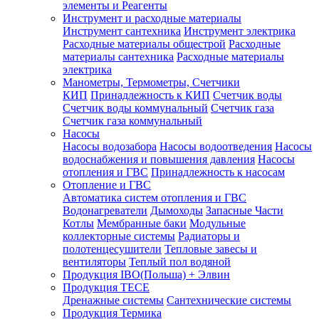
элементы и Реагенты
Инструмент и расходные материалы
Инструмент сантехника
Инструмент электрика
Расходные материалы общестрой
Расходные
материалы сантехника
Расходные материалы
электрика
Манометры, Термометры, Счетчики
КИП
Принадлежность к КИП
Счетчик воды
Счетчик воды коммунальный
Счетчик газа
Счетчик газа коммунальный
Насосы
Насосы водозабора
Насосы водоотведения
Насосы
водоснабжения и повышения давления
Насосы
отопления и ГВС
Принадлежность к насосам
Отопление и ГВС
Автоматика систем отопления и ГВС
Водонагреватели
Дымоходы
Запасные Части
Котлы
Мембранные баки
Модульные
коллекторные системы
Радиаторы и
полотенцесушители
Тепловые завесы и
вентиляторы
Теплый пол водяной
Продукция IBO(Польша) + Элвин
Продукция TECE
Дренажные системы
Сантехнические системы
Продукция Термика