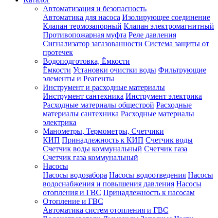
Автоматизация и безопасность
Автоматика для насоса
Изолирующее соединение
Клапан термозапорный
Клапан электромагнитный
Противопожарная муфта
Реле давления
Сигнализатор загазованности
Система защиты от
протечек
Водоподготовка, Ёмкости
Ёмкости
Установки очистки воды
Фильтрующие
элементы и Реагенты
Инструмент и расходные материалы
Инструмент сантехника
Инструмент электрика
Расходные материалы общестрой
Расходные
материалы сантехника
Расходные материалы
электрика
Манометры, Термометры, Счетчики
КИП
Принадлежность к КИП
Счетчик воды
Счетчик воды коммунальный
Счетчик газа
Счетчик газа коммунальный
Насосы
Насосы водозабора
Насосы водоотведения
Насосы
водоснабжения и повышения давления
Насосы
отопления и ГВС
Принадлежность к насосам
Отопление и ГВС
Автоматика систем отопления и ГВС