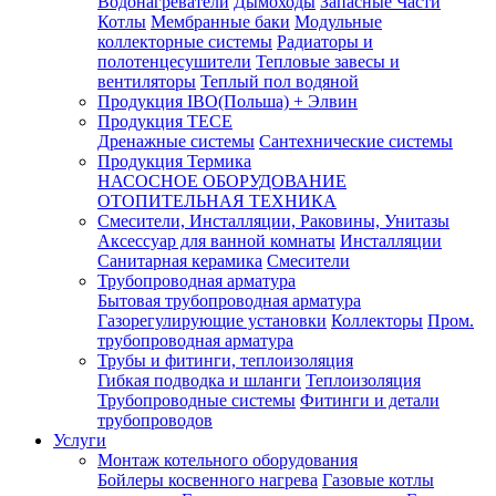
Водонагреватели
Дымоходы
Запасные Части
Котлы
Мембранные баки
Модульные
коллекторные системы
Радиаторы и
полотенцесушители
Тепловые завесы и
вентиляторы
Теплый пол водяной
Продукция IBO(Польша) + Элвин
Продукция TECE
Дренажные системы
Сантехнические системы
Продукция Термика
НАСОСНОЕ ОБОРУДОВАНИЕ
ОТОПИТЕЛЬНАЯ ТЕХНИКА
Смесители, Инсталляции, Раковины, Унитазы
Аксессуар для ванной комнаты
Инсталляции
Санитарная керамика
Смесители
Трубопроводная арматура
Бытовая трубопроводная арматура
Газорегулирующие установки
Коллекторы
Пром.
трубопроводная арматура
Трубы и фитинги, теплоизоляция
Гибкая подводка и шланги
Теплоизоляция
Трубопроводные системы
Фитинги и детали
трубопроводов
Услуги
Монтаж котельного оборудования
Бойлеры косвенного нагрева
Газовые котлы