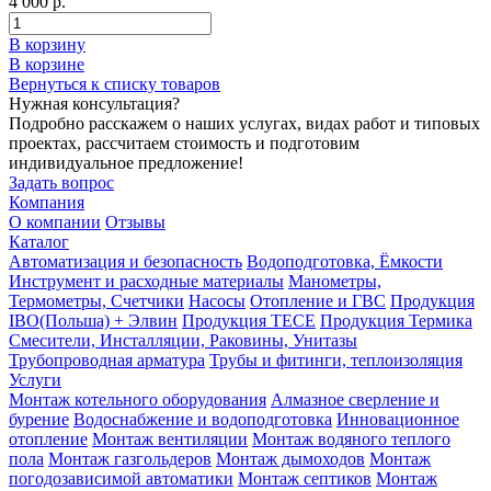
4 000 р.
В корзину
В корзине
Вернуться к списку товаров
Нужная консультация?
Подробно расскажем о наших услугах, видах работ и типовых
проектах, рассчитаем стоимость и подготовим
индивидуальное предложение!
Задать вопрос
Компания
О компании
Отзывы
Каталог
Автоматизация и безопасность
Водоподготовка, Ёмкости
Инструмент и расходные материалы
Манометры,
Термометры, Счетчики
Насосы
Отопление и ГВС
Продукция
IBO(Польша) + Элвин
Продукция TECE
Продукция Термика
Смесители, Инсталляции, Раковины, Унитазы
Трубопроводная арматура
Трубы и фитинги, теплоизоляция
Услуги
Монтаж котельного оборудования
Алмазное сверление и
бурение
Водоснабжение и водоподготовка
Инновационное
отопление
Монтаж вентиляции
Монтаж водяного теплого
пола
Монтаж газгольдеров
Монтаж дымоходов
Монтаж
погодозависимой автоматики
Монтаж септиков
Монтаж