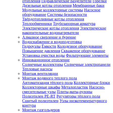
отопления
Гидравлические разделители
Горелки
Дизельные котлы отопления
Мембранные баки
Модульные коллекторные системы
Насосное
оборудование
Системы безопасности
Твёрдотопливные котлы отопления
Теплообменники
Трубозапорная арматура
Электрические котлы отопления
Электрические
накопительные водонагреватели
Алмазное сверление и бурение
Водоснабжение и водоподготовка
Гидроузлы
Ёмкости
Колодезное оборудование
Повышение давления
Скваженое оборудование
Установка очистки воды
Фильтрующие элементы
Инновационное отопление
Солнечные коллекторы
Солнечные электропанели
Тепловые насосы
Монтаж вентиляции
Монтаж водяного теплого пола
Автоматизация тёплого пола
Коллекторные блоки
Коллекторные шкафы
Металопластик
Насосно-
смесительные узлы
Плиты,маты,рулоны
Полиэтилен PE-RT
Регуляторы тёплого пола
Сшитый полиэтилен
Узлы низкотемпературного
контура
Монтаж газгольдеров