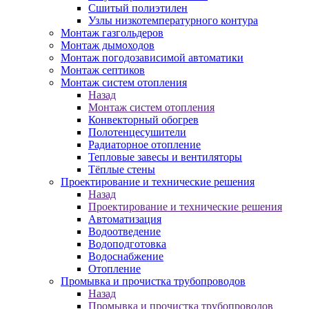
Сшитый полиэтилен
Узлы низкотемпературного контура
Монтаж газгольдеров
Монтаж дымоходов
Монтаж погодозависимой автоматики
Монтаж септиков
Монтаж систем отопления
Назад
Монтаж систем отопления
Конвекторный обогрев
Полотенцесушители
Радиаторное отопление
Тепловые завесы и вентиляторы
Тёплые стены
Проектирование и технические решения
Назад
Проектирование и технические решения
Автоматизация
Водоотведение
Водоподготовка
Водоснабжение
Отопление
Промывка и прочистка трубопроводов
Назад
Промывка и прочистка трубопроводов