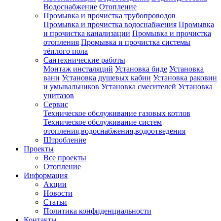
Водоснабжение
Отопление
Промывка и прочистка трубопроводов
Промывка и прочистка водоснабжения
Промывка
и прочистка канализации
Промывка и прочистка
отопления
Промывка и прочистка системы
тёплого пола
Сантехнические работы
Монтаж инсталяций
Установка биде
Установка
ванн
Установка душевых кабин
Установка раковин
и умывальников
Установка смесителей
Установка
унитазов
Сервис
Техническое обслуживание газовых котлов
Техническое обслуживание систем
отопления,водоснабжения,водоотведения
Штробление
Проекты
Все проекты
Отопление
Информация
Акции
Новости
Статьи
Политика конфиденциальности
Контакты