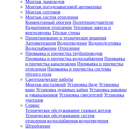
Монтаж дымоходов
Монтаж погодозависимой автоматики
Монтаж септиков
Монтаж систем отопления
Конвекторный обогрев
Полотенцесушители
Радиаторное отопление
Тепловые завесы и
вентиляторы
Тёплые стены
Проектирование и технические решения
Автоматизация
Водоотведение
Водоподготовка
Водоснабжение
Отопление
Промывка и прочистка трубопроводов
Промывка и прочистка водоснабжения
Промывка
и прочистка канализации
Промывка и прочистка
отопления
Промывка и прочистка системы
тёплого пола
Сантехнические работы
Монтаж инсталяций
Установка биде
Установка
ванн
Установка душевых кабин
Установка раковин
и умывальников
Установка смесителей
Установка
унитазов
Сервис
Техническое обслуживание газовых котлов
Техническое обслуживание систем
отопления,водоснабжения,водоотведения
Штробление