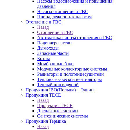
Насосы водоснабжения и повышения
давления
Насосы отопления и ГВС
Принадлежность к насосам
Отопление и ГВС
Назад
Отопление и ГВС
Автоматика систем отопления и ГВС
Водонагреватели
Дымоходы
Запасные Части
Котлы
Мембранные баки
Модульные коллекторные системы
Радиаторы и полотенцесушители
Тепловые завесы и вентиляторы
Теплый пол водяной
Продукция IBO(Польша) + Элвин
Продукция TECE
Назад
Продукция TECE
Дренажные системы
Сантехнические системы
Продукция Термика
Назад