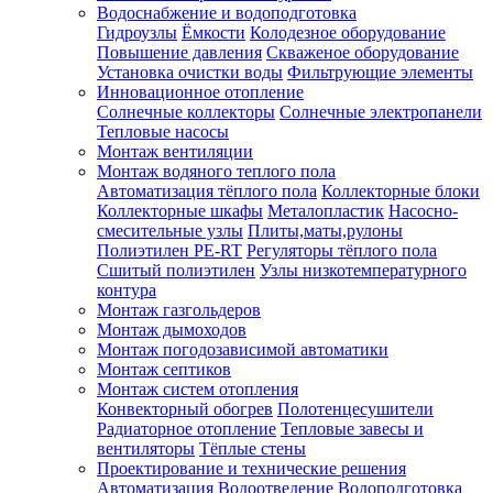
Водоснабжение и водоподготовка
Гидроузлы
Ёмкости
Колодезное оборудование
Повышение давления
Скваженое оборудование
Установка очистки воды
Фильтрующие элементы
Инновационное отопление
Солнечные коллекторы
Солнечные электропанели
Тепловые насосы
Монтаж вентиляции
Монтаж водяного теплого пола
Автоматизация тёплого пола
Коллекторные блоки
Коллекторные шкафы
Металопластик
Насосно-
смесительные узлы
Плиты,маты,рулоны
Полиэтилен PE-RT
Регуляторы тёплого пола
Сшитый полиэтилен
Узлы низкотемпературного
контура
Монтаж газгольдеров
Монтаж дымоходов
Монтаж погодозависимой автоматики
Монтаж септиков
Монтаж систем отопления
Конвекторный обогрев
Полотенцесушители
Радиаторное отопление
Тепловые завесы и
вентиляторы
Тёплые стены
Проектирование и технические решения
Автоматизация
Водоотведение
Водоподготовка