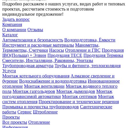
Подробно расскажем о наших услугах, видах работ и типовых
проектах, рассчитаем стоимость и подготовим
индивидуальное предложение!
Задать вопрос
Компания
О компании
Отзывы
Каталог
Автоматизация и безопасность
Водоподготовка, Ёмкости
Инструмент и расходные материалы
Манометры,
Термометры, Счетчики
Насосы
Отопление и ГВС
Продукция
IBO(Польша) + Элвин
Продукция TECE
Продукция Термика
Смесители, Инсталляции, Раковины, Унитазы
Трубопроводная арматура
Трубы и фитинги, теплоизоляция
Услуги
Монтаж котельного оборудования
Алмазное сверление и
бурение
Водоснабжение и водоподготовка
Инновационное
отопление
Монтаж вентиляции
Монтаж водяного теплого
пола
Монтаж газгольдеров
Монтаж дымоходов
Монтаж
погодозависимой автоматики
Монтаж септиков
Монтаж
систем отопления
Проектирование и технические решения
Промывка и прочистка трубопроводов
Сантехнические
работы
Сервис
Штробление
Проекты
Все проекты
Отопление
Информация