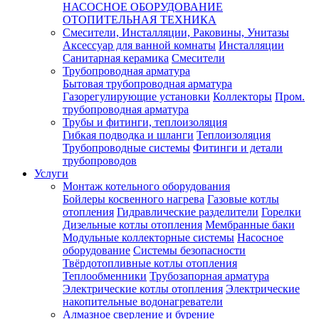
НАСОСНОЕ ОБОРУДОВАНИЕ
ОТОПИТЕЛЬНАЯ ТЕХНИКА
Смесители, Инсталляции, Раковины, Унитазы
Аксессуар для ванной комнаты
Инсталляции
Санитарная керамика
Смесители
Трубопроводная арматура
Бытовая трубопроводная арматура
Газорегулирующие установки
Коллекторы
Пром.
трубопроводная арматура
Трубы и фитинги, теплоизоляция
Гибкая подводка и шланги
Теплоизоляция
Трубопроводные системы
Фитинги и детали
трубопроводов
Услуги
Монтаж котельного оборудования
Бойлеры косвенного нагрева
Газовые котлы
отопления
Гидравлические разделители
Горелки
Дизельные котлы отопления
Мембранные баки
Модульные коллекторные системы
Насосное
оборудование
Системы безопасности
Твёрдотопливные котлы отопления
Теплообменники
Трубозапорная арматура
Электрические котлы отопления
Электрические
накопительные водонагреватели
Алмазное сверление и бурение