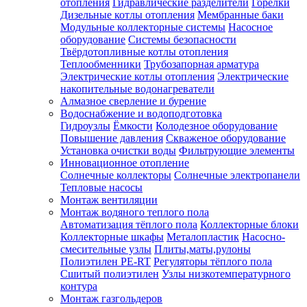
отопления
Гидравлические разделители
Горелки
Дизельные котлы отопления
Мембранные баки
Модульные коллекторные системы
Насосное
оборудование
Системы безопасности
Твёрдотопливные котлы отопления
Теплообменники
Трубозапорная арматура
Электрические котлы отопления
Электрические
накопительные водонагреватели
Алмазное сверление и бурение
Водоснабжение и водоподготовка
Гидроузлы
Ёмкости
Колодезное оборудование
Повышение давления
Скваженое оборудование
Установка очистки воды
Фильтрующие элементы
Инновационное отопление
Солнечные коллекторы
Солнечные электропанели
Тепловые насосы
Монтаж вентиляции
Монтаж водяного теплого пола
Автоматизация тёплого пола
Коллекторные блоки
Коллекторные шкафы
Металопластик
Насосно-
смесительные узлы
Плиты,маты,рулоны
Полиэтилен PE-RT
Регуляторы тёплого пола
Сшитый полиэтилен
Узлы низкотемпературного
контура
Монтаж газгольдеров