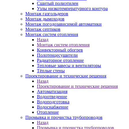
Сшитый полиэтилен
Узлы низкотемпературного контура
Монтаж газгольдеров
Монтаж дымоходов
Монтаж погодозависимой автоматики
Монтаж септиков
Монтаж систем отопления
Назад
Монтаж систем отопления
Конвекторный обогрев
Полотенцесушители
Радиаторное отопление
Тепловые завесы и вентиляторы
Тёплые стены
Проектирование и технические решения
Назад
Проектирование и технические решения
Автоматизация
Водоотведение
Водоподготовка
Водоснабжение
Отопление
Промывка и прочистка трубопроводов
Назад
Промывка и прочистка трубопроводов