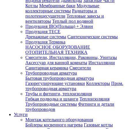
Водонагреватели
Дымоходы
Запасные Части
Котлы
Мембранные баки
Модульные
коллекторные системы
Радиаторы и
полотенцесушители
Тепловые завесы и
вентиляторы
Теплый пол водяной
Продукция IBO(Польша) + Элвин
Продукция TECE
Дренажные системы
Сантехнические системы
Продукция Термика
НАСОСНОЕ ОБОРУДОВАНИЕ
ОТОПИТЕЛЬНАЯ ТЕХНИКА
Смесители, Инсталляции, Раковины, Унитазы
Аксессуар для ванной комнаты
Инсталляции
Санитарная керамика
Смесители
Трубопроводная арматура
Бытовая трубопроводная арматура
Газорегулирующие установки
Коллекторы
Пром.
трубопроводная арматура
Трубы и фитинги, теплоизоляция
Гибкая подводка и шланги
Теплоизоляция
Трубопроводные системы
Фитинги и детали
трубопроводов
Услуги
Монтаж котельного оборудования
Бойлеры косвенного нагрева
Газовые котлы