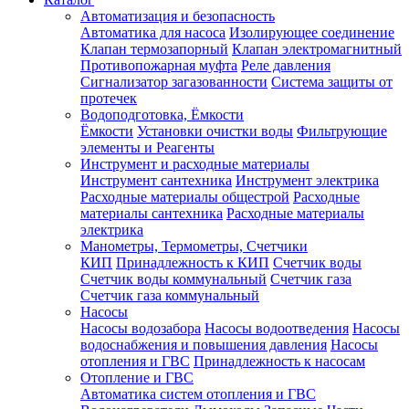
Автоматизация и безопасность
Автоматика для насоса
Изолирующее соединение
Клапан термозапорный
Клапан электромагнитный
Противопожарная муфта
Реле давления
Сигнализатор загазованности
Система защиты от
протечек
Водоподготовка, Ёмкости
Ёмкости
Установки очистки воды
Фильтрующие
элементы и Реагенты
Инструмент и расходные материалы
Инструмент сантехника
Инструмент электрика
Расходные материалы общестрой
Расходные
материалы сантехника
Расходные материалы
электрика
Манометры, Термометры, Счетчики
КИП
Принадлежность к КИП
Счетчик воды
Счетчик воды коммунальный
Счетчик газа
Счетчик газа коммунальный
Насосы
Насосы водозабора
Насосы водоотведения
Насосы
водоснабжения и повышения давления
Насосы
отопления и ГВС
Принадлежность к насосам
Отопление и ГВС
Автоматика систем отопления и ГВС