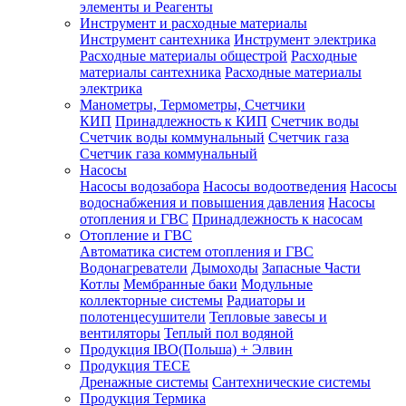
элементы и Реагенты
Инструмент и расходные материалы
Инструмент сантехника
Инструмент электрика
Расходные материалы общестрой
Расходные
материалы сантехника
Расходные материалы
электрика
Манометры, Термометры, Счетчики
КИП
Принадлежность к КИП
Счетчик воды
Счетчик воды коммунальный
Счетчик газа
Счетчик газа коммунальный
Насосы
Насосы водозабора
Насосы водоотведения
Насосы
водоснабжения и повышения давления
Насосы
отопления и ГВС
Принадлежность к насосам
Отопление и ГВС
Автоматика систем отопления и ГВС
Водонагреватели
Дымоходы
Запасные Части
Котлы
Мембранные баки
Модульные
коллекторные системы
Радиаторы и
полотенцесушители
Тепловые завесы и
вентиляторы
Теплый пол водяной
Продукция IBO(Польша) + Элвин
Продукция TECE
Дренажные системы
Сантехнические системы
Продукция Термика