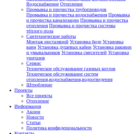
Водоснабжение
Отопление
Промывка и прочистка трубопроводов
Промывка и прочистка водоснабжения
Промывка
и прочистка канализации
Промывка и прочистка
отопления
Промывка и прочистка системы
тёплого пола
Сантехнические работы
Монтаж инсталяций
Установка биде
Установка
ванн
Установка душевых кабин
Установка раковин
и умывальников
Установка смесителей
Установка
унитазов
Сервис
Техническое обслуживание газовых котлов
Техническое обслуживание систем
отопления,водоснабжения,водоотведения
Штробление
Проекты
Все проекты
Отопление
Информация
Акции
Новости
Статьи
Политика конфиденциальности
Контакты