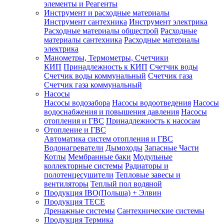
элементы и Реагенты
Инструмент и расходные материалы
Инструмент сантехника
Инструмент электрика
Расходные материалы общестрой
Расходные
материалы сантехника
Расходные материалы
электрика
Манометры, Термометры, Счетчики
КИП
Принадлежность к КИП
Счетчик воды
Счетчик воды коммунальный
Счетчик газа
Счетчик газа коммунальный
Насосы
Насосы водозабора
Насосы водоотведения
Насосы
водоснабжения и повышения давления
Насосы
отопления и ГВС
Принадлежность к насосам
Отопление и ГВС
Автоматика систем отопления и ГВС
Водонагреватели
Дымоходы
Запасные Части
Котлы
Мембранные баки
Модульные
коллекторные системы
Радиаторы и
полотенцесушители
Тепловые завесы и
вентиляторы
Теплый пол водяной
Продукция IBO(Польша) + Элвин
Продукция TECE
Дренажные системы
Сантехнические системы
Продукция Термика