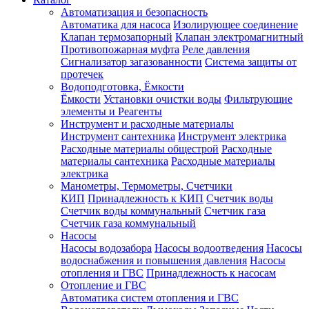
Автоматизация и безопасность
Автоматика для насоса
Изолирующее соединение
Клапан термозапорный
Клапан электромагнитный
Противопожарная муфта
Реле давления
Сигнализатор загазованности
Система защиты от
протечек
Водоподготовка, Ёмкости
Ёмкости
Установки очистки воды
Фильтрующие
элементы и Реагенты
Инструмент и расходные материалы
Инструмент сантехника
Инструмент электрика
Расходные материалы общестрой
Расходные
материалы сантехника
Расходные материалы
электрика
Манометры, Термометры, Счетчики
КИП
Принадлежность к КИП
Счетчик воды
Счетчик воды коммунальный
Счетчик газа
Счетчик газа коммунальный
Насосы
Насосы водозабора
Насосы водоотведения
Насосы
водоснабжения и повышения давления
Насосы
отопления и ГВС
Принадлежность к насосам
Отопление и ГВС
Автоматика систем отопления и ГВС