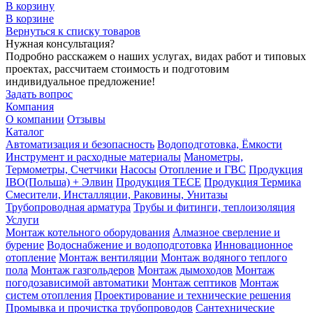
В корзину
В корзине
Вернуться к списку товаров
Нужная консультация?
Подробно расскажем о наших услугах, видах работ и типовых
проектах, рассчитаем стоимость и подготовим
индивидуальное предложение!
Задать вопрос
Компания
О компании
Отзывы
Каталог
Автоматизация и безопасность
Водоподготовка, Ёмкости
Инструмент и расходные материалы
Манометры,
Термометры, Счетчики
Насосы
Отопление и ГВС
Продукция
IBO(Польша) + Элвин
Продукция TECE
Продукция Термика
Смесители, Инсталляции, Раковины, Унитазы
Трубопроводная арматура
Трубы и фитинги, теплоизоляция
Услуги
Монтаж котельного оборудования
Алмазное сверление и
бурение
Водоснабжение и водоподготовка
Инновационное
отопление
Монтаж вентиляции
Монтаж водяного теплого
пола
Монтаж газгольдеров
Монтаж дымоходов
Монтаж
погодозависимой автоматики
Монтаж септиков
Монтаж
систем отопления
Проектирование и технические решения
Промывка и прочистка трубопроводов
Сантехнические