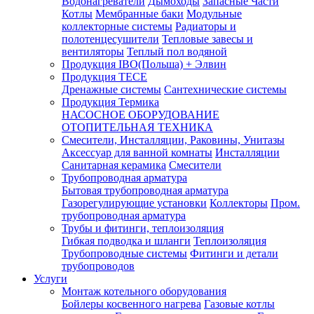
Водонагреватели
Дымоходы
Запасные Части
Котлы
Мембранные баки
Модульные
коллекторные системы
Радиаторы и
полотенцесушители
Тепловые завесы и
вентиляторы
Теплый пол водяной
Продукция IBO(Польша) + Элвин
Продукция TECE
Дренажные системы
Сантехнические системы
Продукция Термика
НАСОСНОЕ ОБОРУДОВАНИЕ
ОТОПИТЕЛЬНАЯ ТЕХНИКА
Смесители, Инсталляции, Раковины, Унитазы
Аксессуар для ванной комнаты
Инсталляции
Санитарная керамика
Смесители
Трубопроводная арматура
Бытовая трубопроводная арматура
Газорегулирующие установки
Коллекторы
Пром.
трубопроводная арматура
Трубы и фитинги, теплоизоляция
Гибкая подводка и шланги
Теплоизоляция
Трубопроводные системы
Фитинги и детали
трубопроводов
Услуги
Монтаж котельного оборудования
Бойлеры косвенного нагрева
Газовые котлы