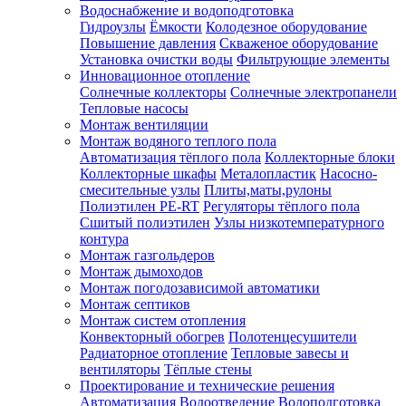
Водоснабжение и водоподготовка
Гидроузлы
Ёмкости
Колодезное оборудование
Повышение давления
Скваженое оборудование
Установка очистки воды
Фильтрующие элементы
Инновационное отопление
Солнечные коллекторы
Солнечные электропанели
Тепловые насосы
Монтаж вентиляции
Монтаж водяного теплого пола
Автоматизация тёплого пола
Коллекторные блоки
Коллекторные шкафы
Металопластик
Насосно-
смесительные узлы
Плиты,маты,рулоны
Полиэтилен PE-RT
Регуляторы тёплого пола
Сшитый полиэтилен
Узлы низкотемпературного
контура
Монтаж газгольдеров
Монтаж дымоходов
Монтаж погодозависимой автоматики
Монтаж септиков
Монтаж систем отопления
Конвекторный обогрев
Полотенцесушители
Радиаторное отопление
Тепловые завесы и
вентиляторы
Тёплые стены
Проектирование и технические решения
Автоматизация
Водоотведение
Водоподготовка