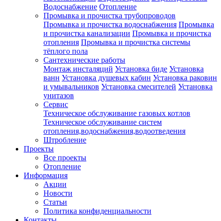
Водоснабжение
Отопление
Промывка и прочистка трубопроводов
Промывка и прочистка водоснабжения
Промывка
и прочистка канализации
Промывка и прочистка
отопления
Промывка и прочистка системы
тёплого пола
Сантехнические работы
Монтаж инсталяций
Установка биде
Установка
ванн
Установка душевых кабин
Установка раковин
и умывальников
Установка смесителей
Установка
унитазов
Сервис
Техническое обслуживание газовых котлов
Техническое обслуживание систем
отопления,водоснабжения,водоотведения
Штробление
Проекты
Все проекты
Отопление
Информация
Акции
Новости
Статьи
Политика конфиденциальности
Контакты