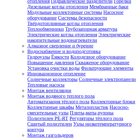
отопления
Гидравлические разделители
Горелки
Дизельные котлы отопления
Мембранные баки
Модульные коллекторные системы
Насосное
оборудование
Системы безопасности
Твёрдотопливные котлы отопления
Теплообменники
Трубозапорная арматура
Электрические котлы отопления
Электрические
накопительные водонагреватели
Алмазное сверление и бурение
Водоснабжение и водоподготовка
Гидроузлы
Ёмкости
Колодезное оборудование
Повышение давления
Скваженое оборудование
Установка очистки воды
Фильтрующие элементы
Инновационное отопление
Солнечные коллекторы
Солнечные электропанели
Тепловые насосы
Монтаж вентиляции
Монтаж водяного теплого пола
Автоматизация тёплого пола
Коллекторные блоки
Коллекторные шкафы
Металопластик
Насосно-
смесительные узлы
Плиты,маты,рулоны
Полиэтилен PE-RT
Регуляторы тёплого пола
Сшитый полиэтилен
Узлы низкотемпературного
контура
Монтаж газгольдеров