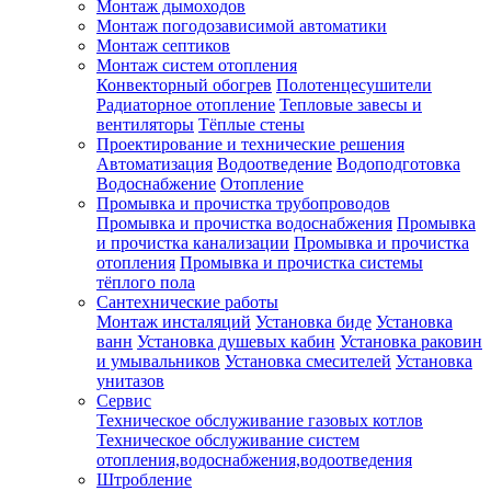
Монтаж дымоходов
Монтаж погодозависимой автоматики
Монтаж септиков
Монтаж систем отопления
Конвекторный обогрев
Полотенцесушители
Радиаторное отопление
Тепловые завесы и
вентиляторы
Тёплые стены
Проектирование и технические решения
Автоматизация
Водоотведение
Водоподготовка
Водоснабжение
Отопление
Промывка и прочистка трубопроводов
Промывка и прочистка водоснабжения
Промывка
и прочистка канализации
Промывка и прочистка
отопления
Промывка и прочистка системы
тёплого пола
Сантехнические работы
Монтаж инсталяций
Установка биде
Установка
ванн
Установка душевых кабин
Установка раковин
и умывальников
Установка смесителей
Установка
унитазов
Сервис
Техническое обслуживание газовых котлов
Техническое обслуживание систем
отопления,водоснабжения,водоотведения
Штробление