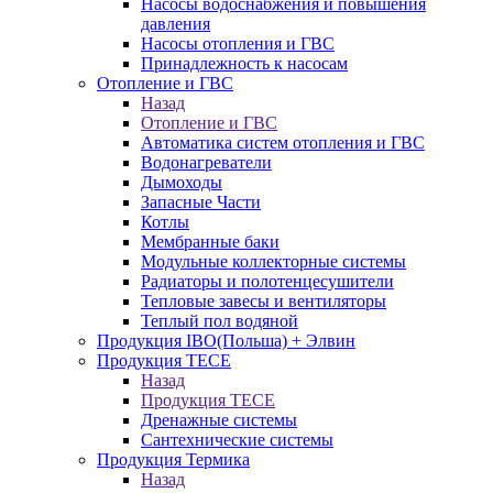
Насосы водоснабжения и повышения
давления
Насосы отопления и ГВС
Принадлежность к насосам
Отопление и ГВС
Назад
Отопление и ГВС
Автоматика систем отопления и ГВС
Водонагреватели
Дымоходы
Запасные Части
Котлы
Мембранные баки
Модульные коллекторные системы
Радиаторы и полотенцесушители
Тепловые завесы и вентиляторы
Теплый пол водяной
Продукция IBO(Польша) + Элвин
Продукция TECE
Назад
Продукция TECE
Дренажные системы
Сантехнические системы
Продукция Термика
Назад