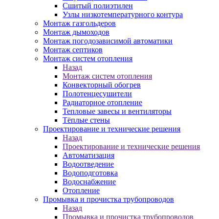
Сшитый полиэтилен
Узлы низкотемпературного контура
Монтаж газгольдеров
Монтаж дымоходов
Монтаж погодозависимой автоматики
Монтаж септиков
Монтаж систем отопления
Назад
Монтаж систем отопления
Конвекторный обогрев
Полотенцесушители
Радиаторное отопление
Тепловые завесы и вентиляторы
Тёплые стены
Проектирование и технические решения
Назад
Проектирование и технические решения
Автоматизация
Водоотведение
Водоподготовка
Водоснабжение
Отопление
Промывка и прочистка трубопроводов
Назад
Промывка и прочистка трубопроводов