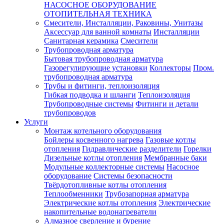
НАСОСНОЕ ОБОРУДОВАНИЕ
ОТОПИТЕЛЬНАЯ ТЕХНИКА
Смесители, Инсталляции, Раковины, Унитазы
Аксессуар для ванной комнаты
Инсталляции
Санитарная керамика
Смесители
Трубопроводная арматура
Бытовая трубопроводная арматура
Газорегулирующие установки
Коллекторы
Пром.
трубопроводная арматура
Трубы и фитинги, теплоизоляция
Гибкая подводка и шланги
Теплоизоляция
Трубопроводные системы
Фитинги и детали
трубопроводов
Услуги
Монтаж котельного оборудования
Бойлеры косвенного нагрева
Газовые котлы
отопления
Гидравлические разделители
Горелки
Дизельные котлы отопления
Мембранные баки
Модульные коллекторные системы
Насосное
оборудование
Системы безопасности
Твёрдотопливные котлы отопления
Теплообменники
Трубозапорная арматура
Электрические котлы отопления
Электрические
накопительные водонагреватели
Алмазное сверление и бурение