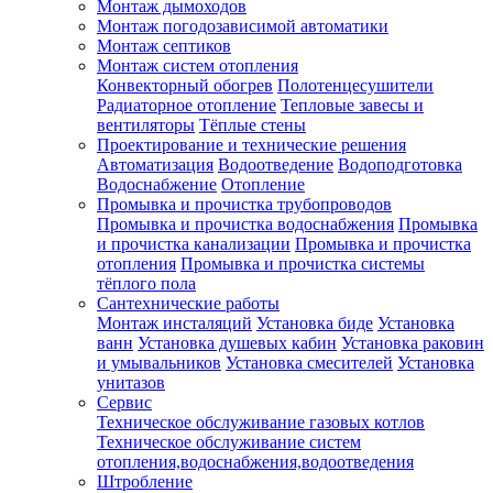
Монтаж дымоходов
Монтаж погодозависимой автоматики
Монтаж септиков
Монтаж систем отопления
Конвекторный обогрев
Полотенцесушители
Радиаторное отопление
Тепловые завесы и
вентиляторы
Тёплые стены
Проектирование и технические решения
Автоматизация
Водоотведение
Водоподготовка
Водоснабжение
Отопление
Промывка и прочистка трубопроводов
Промывка и прочистка водоснабжения
Промывка
и прочистка канализации
Промывка и прочистка
отопления
Промывка и прочистка системы
тёплого пола
Сантехнические работы
Монтаж инсталяций
Установка биде
Установка
ванн
Установка душевых кабин
Установка раковин
и умывальников
Установка смесителей
Установка
унитазов
Сервис
Техническое обслуживание газовых котлов
Техническое обслуживание систем
отопления,водоснабжения,водоотведения
Штробление