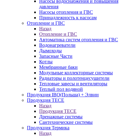
Насосы водоснабжения и повышения
давления
Насосы отопления и ГВС
Принадлежность к насосам
Отопление и ГВС
Назад
Отопление и ГВС
Автоматика систем отопления и ГВС
Водонагреватели
Дымоходы
Запасные Части
Котлы
Мембранные баки
Модульные коллекторные системы
Радиаторы и полотенцесушители
Тепловые завесы и вентиляторы
Теплый пол водяной
Продукция IBO(Польша) + Элвин
Продукция TECE
Назад
Продукция TECE
Дренажные системы
Сантехнические системы
Продукция Термика
Назад