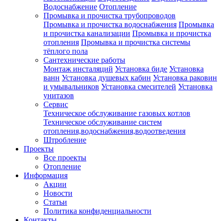
Водоснабжение
Отопление
Промывка и прочистка трубопроводов
Промывка и прочистка водоснабжения
Промывка
и прочистка канализации
Промывка и прочистка
отопления
Промывка и прочистка системы
тёплого пола
Сантехнические работы
Монтаж инсталяций
Установка биде
Установка
ванн
Установка душевых кабин
Установка раковин
и умывальников
Установка смесителей
Установка
унитазов
Сервис
Техническое обслуживание газовых котлов
Техническое обслуживание систем
отопления,водоснабжения,водоотведения
Штробление
Проекты
Все проекты
Отопление
Информация
Акции
Новости
Статьи
Политика конфиденциальности
Контакты