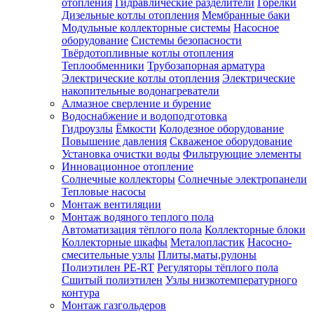
отопления
Гидравлические разделители
Горелки
Дизельные котлы отопления
Мембранные баки
Модульные коллекторные системы
Насосное
оборудование
Системы безопасности
Твёрдотопливные котлы отопления
Теплообменники
Трубозапорная арматура
Электрические котлы отопления
Электрические
накопительные водонагреватели
Алмазное сверление и бурение
Водоснабжение и водоподготовка
Гидроузлы
Ёмкости
Колодезное оборудование
Повышение давления
Скваженое оборудование
Установка очистки воды
Фильтрующие элементы
Инновационное отопление
Солнечные коллекторы
Солнечные электропанели
Тепловые насосы
Монтаж вентиляции
Монтаж водяного теплого пола
Автоматизация тёплого пола
Коллекторные блоки
Коллекторные шкафы
Металопластик
Насосно-
смесительные узлы
Плиты,маты,рулоны
Полиэтилен PE-RT
Регуляторы тёплого пола
Сшитый полиэтилен
Узлы низкотемпературного
контура
Монтаж газгольдеров