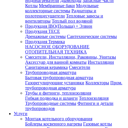
Водонагреватели
Дымоходы
Запасные Части
Котлы
Мембранные баки
Модульные
коллекторные системы
Радиаторы и
полотенцесушители
Тепловые завесы и
вентиляторы
Теплый пол водяной
Продукция IBO(Польша) + Элвин
Продукция TECE
Дренажные системы
Сантехнические системы
Продукция Термика
НАСОСНОЕ ОБОРУДОВАНИЕ
ОТОПИТЕЛЬНАЯ ТЕХНИКА
Смесители, Инсталляции, Раковины, Унитазы
Аксессуар для ванной комнаты
Инсталляции
Санитарная керамика
Смесители
Трубопроводная арматура
Бытовая трубопроводная арматура
Газорегулирующие установки
Коллекторы
Пром.
трубопроводная арматура
Трубы и фитинги, теплоизоляция
Гибкая подводка и шланги
Теплоизоляция
Трубопроводные системы
Фитинги и детали
трубопроводов
Услуги
Монтаж котельного оборудования
Бойлеры косвенного нагрева
Газовые котлы