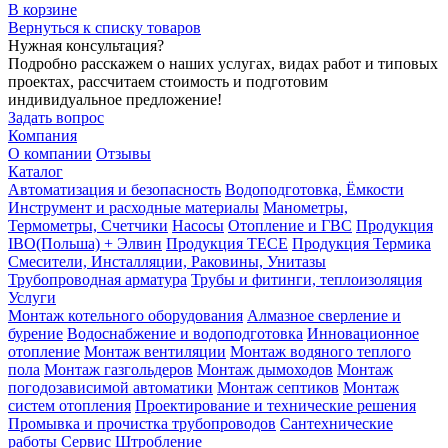
В корзине
Вернуться к списку товаров
Нужная консультация?
Подробно расскажем о наших услугах, видах работ и типовых
проектах, рассчитаем стоимость и подготовим
индивидуальное предложение!
Задать вопрос
Компания
О компании
Отзывы
Каталог
Автоматизация и безопасность
Водоподготовка, Ёмкости
Инструмент и расходные материалы
Манометры,
Термометры, Счетчики
Насосы
Отопление и ГВС
Продукция
IBO(Польша) + Элвин
Продукция TECE
Продукция Термика
Смесители, Инсталляции, Раковины, Унитазы
Трубопроводная арматура
Трубы и фитинги, теплоизоляция
Услуги
Монтаж котельного оборудования
Алмазное сверление и
бурение
Водоснабжение и водоподготовка
Инновационное
отопление
Монтаж вентиляции
Монтаж водяного теплого
пола
Монтаж газгольдеров
Монтаж дымоходов
Монтаж
погодозависимой автоматики
Монтаж септиков
Монтаж
систем отопления
Проектирование и технические решения
Промывка и прочистка трубопроводов
Сантехнические
работы
Сервис
Штробление