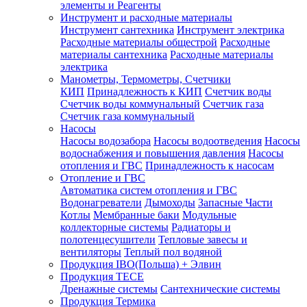
элементы и Реагенты
Инструмент и расходные материалы
Инструмент сантехника
Инструмент электрика
Расходные материалы общестрой
Расходные
материалы сантехника
Расходные материалы
электрика
Манометры, Термометры, Счетчики
КИП
Принадлежность к КИП
Счетчик воды
Счетчик воды коммунальный
Счетчик газа
Счетчик газа коммунальный
Насосы
Насосы водозабора
Насосы водоотведения
Насосы
водоснабжения и повышения давления
Насосы
отопления и ГВС
Принадлежность к насосам
Отопление и ГВС
Автоматика систем отопления и ГВС
Водонагреватели
Дымоходы
Запасные Части
Котлы
Мембранные баки
Модульные
коллекторные системы
Радиаторы и
полотенцесушители
Тепловые завесы и
вентиляторы
Теплый пол водяной
Продукция IBO(Польша) + Элвин
Продукция TECE
Дренажные системы
Сантехнические системы
Продукция Термика