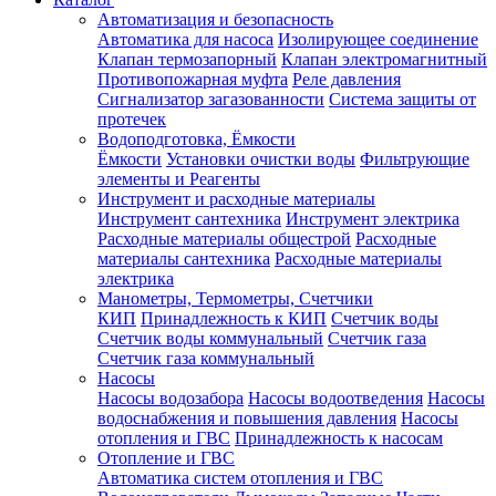
Автоматизация и безопасность
Автоматика для насоса
Изолирующее соединение
Клапан термозапорный
Клапан электромагнитный
Противопожарная муфта
Реле давления
Сигнализатор загазованности
Система защиты от
протечек
Водоподготовка, Ёмкости
Ёмкости
Установки очистки воды
Фильтрующие
элементы и Реагенты
Инструмент и расходные материалы
Инструмент сантехника
Инструмент электрика
Расходные материалы общестрой
Расходные
материалы сантехника
Расходные материалы
электрика
Манометры, Термометры, Счетчики
КИП
Принадлежность к КИП
Счетчик воды
Счетчик воды коммунальный
Счетчик газа
Счетчик газа коммунальный
Насосы
Насосы водозабора
Насосы водоотведения
Насосы
водоснабжения и повышения давления
Насосы
отопления и ГВС
Принадлежность к насосам
Отопление и ГВС
Автоматика систем отопления и ГВС