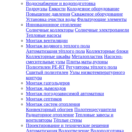
Водоснабжение и водоподготовка
Гидроузлы
Ёмкости
Колодезное оборудование
Повышение давления
Скваженое оборудование
Установка очистки воды
Фильтрующие элементы
Инновационное отопление
Солнечные коллекторы
Солнечные электропанели
Тепловые насосы
Монтаж вентиляции
Монтаж водяного теплого пола
Автоматизация тёплого пола
Коллекторные блоки
Коллекторные шкафы
Металопластик
Насосно-
смесительные узлы
Плиты,маты,рулоны
Полиэтилен PE-RT
Регуляторы тёплого пола
Сшитый полиэтилен
Узлы низкотемпературного
контура
Монтаж газгольдеров
Монтаж дымоходов
Монтаж погодозависимой автоматики
Монтаж септиков
Монтаж систем отопления
Конвекторный обогрев
Полотенцесушители
Радиаторное отопление
Тепловые завесы и
вентиляторы
Тёплые стены
Проектирование и технические решения
Автоматизация
Водоотведение
Водоподготовка