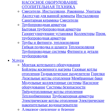
НАСОСНОЕ ОБОРУДОВАНИЕ
ОТОПИТЕЛЬНАЯ ТЕХНИКА
Смесители, Инсталляции, Раковины, Унитазы
Аксессуар для ванной комнаты
Инсталляции
Санитарная керамика
Смесители
Трубопроводная арматура
Бытовая трубопроводная арматура
Газорегулирующие установки
Коллекторы
Пром.
трубопроводная арматура
Трубы и фитинги, теплоизоляция
Гибкая подводка и шланги
Теплоизоляция
Трубопроводные системы
Фитинги и детали
трубопроводов
Услуги
Монтаж котельного оборудования
Бойлеры косвенного нагрева
Газовые котлы
отопления
Гидравлические разделители
Горелки
Дизельные котлы отопления
Мембранные баки
Модульные коллекторные системы
Насосное
оборудование
Системы безопасности
Твёрдотопливные котлы отопления
Теплообменники
Трубозапорная арматура
Электрические котлы отопления
Электрические
накопительные водонагреватели
Алмазное сверление и бурение