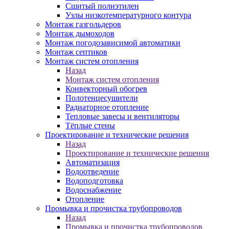
Сшитый полиэтилен
Узлы низкотемпературного контура
Монтаж газгольдеров
Монтаж дымоходов
Монтаж погодозависимой автоматики
Монтаж септиков
Монтаж систем отопления
Назад
Монтаж систем отопления
Конвекторный обогрев
Полотенцесушители
Радиаторное отопление
Тепловые завесы и вентиляторы
Тёплые стены
Проектирование и технические решения
Назад
Проектирование и технические решения
Автоматизация
Водоотведение
Водоподготовка
Водоснабжение
Отопление
Промывка и прочистка трубопроводов
Назад
Промывка и прочистка трубопроводов