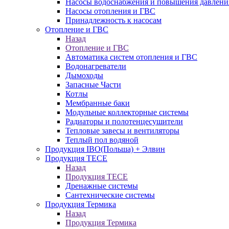
Насосы водоснабжения и повышения давлени
Насосы отопления и ГВС
Принадлежность к насосам
Отопление и ГВС
Назад
Отопление и ГВС
Автоматика систем отопления и ГВС
Водонагреватели
Дымоходы
Запасные Части
Котлы
Мембранные баки
Модульные коллекторные системы
Радиаторы и полотенцесушители
Тепловые завесы и вентиляторы
Теплый пол водяной
Продукция IBO(Польша) + Элвин
Продукция TECE
Назад
Продукция TECE
Дренажные системы
Сантехнические системы
Продукция Термика
Назад
Продукция Термика