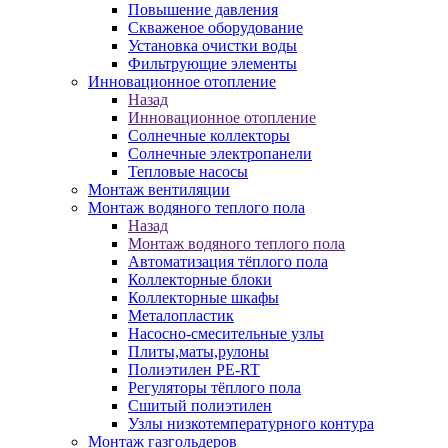
Повышение давления
Скваженое оборудование
Установка очистки воды
Фильтрующие элементы
Инновационное отопление
Назад
Инновационное отопление
Солнечные коллекторы
Солнечные электропанели
Тепловые насосы
Монтаж вентиляции
Монтаж водяного теплого пола
Назад
Монтаж водяного теплого пола
Автоматизация тёплого пола
Коллекторные блоки
Коллекторные шкафы
Металопластик
Насосно-смесительные узлы
Плиты,маты,рулоны
Полиэтилен PE-RT
Регуляторы тёплого пола
Сшитый полиэтилен
Узлы низкотемпературного контура
Монтаж газгольдеров