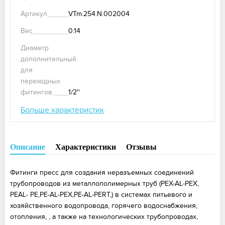
Артикул
VTm.254.N.002004
Вес
0.14
Диаметр
дополнительный
для
переходных
фитингов
1/2''
Больше характеристик
Описание
Характеристики
Отзывы
Фитинги пресс для создания неразъемных соединений
трубопроводов из металлополимерных труб (PEX-AL-PEX,
PEAL- PE,PE-AL-PEX,PE-AL-PERT,) в системах питьевого и
хозяйственного водопровода, горячего водоснабжения,
отопления, , а также на технологических трубопроводах,