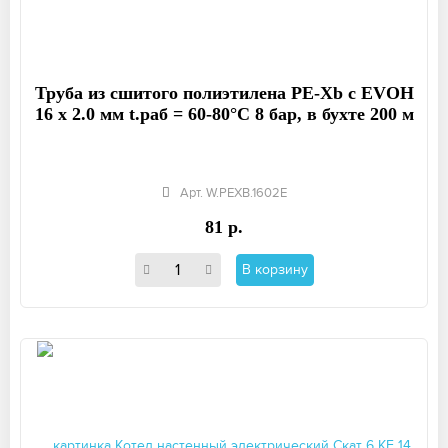
Труба из сшитого полиэтилена PE-Xb с EVOH
16 x 2.0 мм t.раб = 60-80°C 8 бар, в бухте 200 м
Арт. W.PEXB.1602E
81 р.
В корзину