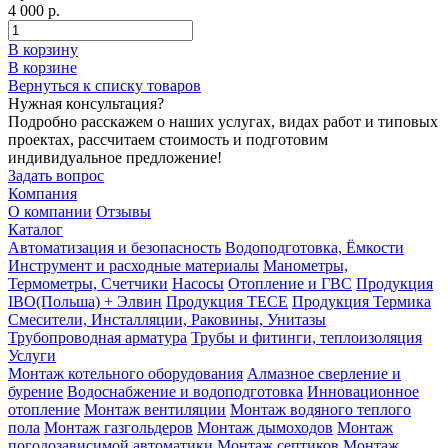
4 000 р.
В корзину
В корзине
Вернуться к списку товаров
Нужная консультация?
Подробно расскажем о наших услугах, видах работ и типовых
проектах, рассчитаем стоимость и подготовим
индивидуальное предложение!
Задать вопрос
Компания
О компании
Отзывы
Каталог
Автоматизация и безопасность
Водоподготовка, Ёмкости
Инструмент и расходные материалы
Манометры,
Термометры, Счетчики
Насосы
Отопление и ГВС
Продукция
IBO(Польша) + Элвин
Продукция TECE
Продукция Термика
Смесители, Инсталляции, Раковины, Унитазы
Трубопроводная арматура
Трубы и фитинги, теплоизоляция
Услуги
Монтаж котельного оборудования
Алмазное сверление и
бурение
Водоснабжение и водоподготовка
Инновационное
отопление
Монтаж вентиляции
Монтаж водяного теплого
пола
Монтаж газгольдеров
Монтаж дымоходов
Монтаж
погодозависимой автоматики
Монтаж септиков
Монтаж