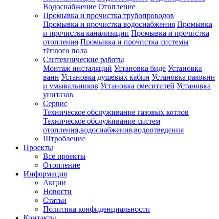
Водоснабжение
Отопление
Промывка и прочистка трубопроводов
Промывка и прочистка водоснабжения
Промывка
и прочистка канализации
Промывка и прочистка
отопления
Промывка и прочистка системы
тёплого пола
Сантехнические работы
Монтаж инсталяций
Установка биде
Установка
ванн
Установка душевых кабин
Установка раковин
и умывальников
Установка смесителей
Установка
унитазов
Сервис
Техническое обслуживание газовых котлов
Техническое обслуживание систем
отопления,водоснабжения,водоотведения
Штробление
Проекты
Все проекты
Отопление
Информация
Акции
Новости
Статьи
Политика конфиденциальности
Контакты