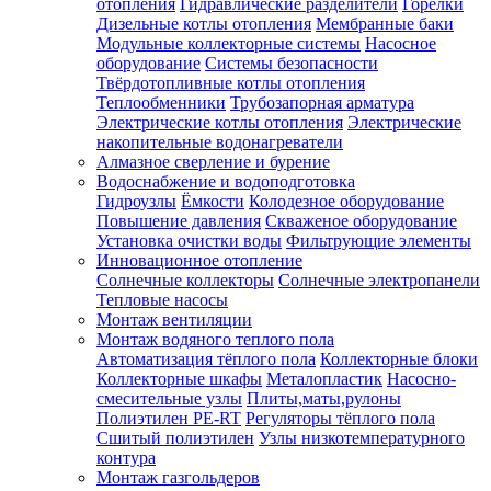
отопления
Гидравлические разделители
Горелки
Дизельные котлы отопления
Мембранные баки
Модульные коллекторные системы
Насосное
оборудование
Системы безопасности
Твёрдотопливные котлы отопления
Теплообменники
Трубозапорная арматура
Электрические котлы отопления
Электрические
накопительные водонагреватели
Алмазное сверление и бурение
Водоснабжение и водоподготовка
Гидроузлы
Ёмкости
Колодезное оборудование
Повышение давления
Скваженое оборудование
Установка очистки воды
Фильтрующие элементы
Инновационное отопление
Солнечные коллекторы
Солнечные электропанели
Тепловые насосы
Монтаж вентиляции
Монтаж водяного теплого пола
Автоматизация тёплого пола
Коллекторные блоки
Коллекторные шкафы
Металопластик
Насосно-
смесительные узлы
Плиты,маты,рулоны
Полиэтилен PE-RT
Регуляторы тёплого пола
Сшитый полиэтилен
Узлы низкотемпературного
контура
Монтаж газгольдеров