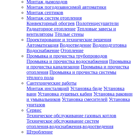
Монтаж дымоходов
Монтаж погодозависимой автоматики
Монтаж септиков
Монтаж систем отопления
Конвекторный обогрев
Полотенцесушители
Радиаторное отопление
Тепловые завесы и
вентиляторы
Тёплые стены
Проектирование и технические решения
Автоматизация
Водоотведение
Водоподготовка
Водоснабжение
Отопление
Промывка и прочистка трубопроводов
Промывка и прочистка водоснабжения
Промывка
и прочистка канализации
Промывка и прочистка
отопления
Промывка и прочистка системы
тёплого пола
Сантехнические работы
Монтаж инсталяций
Установка биде
Установка
ванн
Установка душевых кабин
Установка раковин
и умывальников
Установка смесителей
Установка
унитазов
Сервис
Техническое обслуживание газовых котлов
Техническое обслуживание систем
отопления,водоснабжения,водоотведения
Штробление