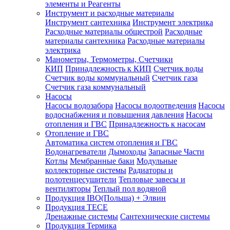
элементы и Реагенты
Инструмент и расходные материалы
Инструмент сантехника
Инструмент электрика
Расходные материалы общестрой
Расходные
материалы сантехника
Расходные материалы
электрика
Манометры, Термометры, Счетчики
КИП
Принадлежность к КИП
Счетчик воды
Счетчик воды коммунальный
Счетчик газа
Счетчик газа коммунальный
Насосы
Насосы водозабора
Насосы водоотведения
Насосы
водоснабжения и повышения давления
Насосы
отопления и ГВС
Принадлежность к насосам
Отопление и ГВС
Автоматика систем отопления и ГВС
Водонагреватели
Дымоходы
Запасные Части
Котлы
Мембранные баки
Модульные
коллекторные системы
Радиаторы и
полотенцесушители
Тепловые завесы и
вентиляторы
Теплый пол водяной
Продукция IBO(Польша) + Элвин
Продукция TECE
Дренажные системы
Сантехнические системы
Продукция Термика