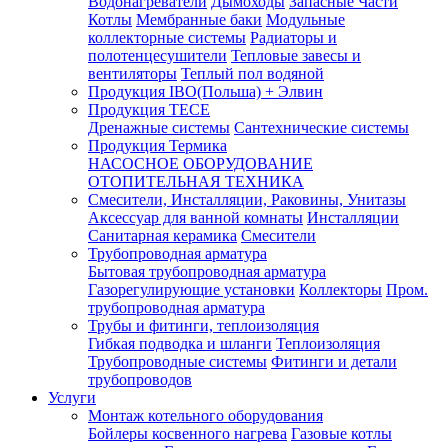
Водонагреватели
Дымоходы
Запасные Части
Котлы
Мембранные баки
Модульные
коллекторные системы
Радиаторы и
полотенцесушители
Тепловые завесы и
вентиляторы
Теплый пол водяной
Продукция IBO(Польша) + Элвин
Продукция TECE
Дренажные системы
Сантехнические системы
Продукция Термика
НАСОСНОЕ ОБОРУДОВАНИЕ
ОТОПИТЕЛЬНАЯ ТЕХНИКА
Смесители, Инсталляции, Раковины, Унитазы
Аксессуар для ванной комнаты
Инсталляции
Санитарная керамика
Смесители
Трубопроводная арматура
Бытовая трубопроводная арматура
Газорегулирующие установки
Коллекторы
Пром.
трубопроводная арматура
Трубы и фитинги, теплоизоляция
Гибкая подводка и шланги
Теплоизоляция
Трубопроводные системы
Фитинги и детали
трубопроводов
Услуги
Монтаж котельного оборудования
Бойлеры косвенного нагрева
Газовые котлы