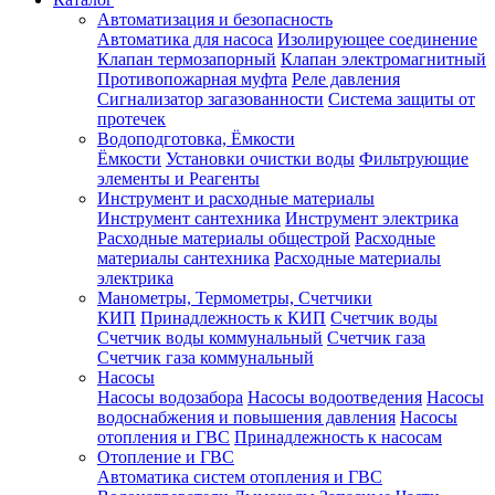
Автоматизация и безопасность
Автоматика для насоса
Изолирующее соединение
Клапан термозапорный
Клапан электромагнитный
Противопожарная муфта
Реле давления
Сигнализатор загазованности
Система защиты от
протечек
Водоподготовка, Ёмкости
Ёмкости
Установки очистки воды
Фильтрующие
элементы и Реагенты
Инструмент и расходные материалы
Инструмент сантехника
Инструмент электрика
Расходные материалы общестрой
Расходные
материалы сантехника
Расходные материалы
электрика
Манометры, Термометры, Счетчики
КИП
Принадлежность к КИП
Счетчик воды
Счетчик воды коммунальный
Счетчик газа
Счетчик газа коммунальный
Насосы
Насосы водозабора
Насосы водоотведения
Насосы
водоснабжения и повышения давления
Насосы
отопления и ГВС
Принадлежность к насосам
Отопление и ГВС
Автоматика систем отопления и ГВС