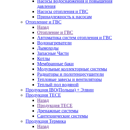
Насосы водоснабжения и повышения
давления
Насосы отопления и ГВС
Принадлежность к насосам
Отопление и ГВС
Назад
Отопление и ГВС
Автоматика систем отопления и ГВС
Водонагреватели
Дымоходы
Запасные Части
Котлы
Мембранные баки
Модульные коллекторные системы
Радиаторы и полотенцесушители
Тепловые завесы и вентиляторы
Теплый пол водяной
Продукция IBO(Польша) + Элвин
Продукция TECE
Назад
Продукция TECE
Дренажные системы
Сантехнические системы
Продукция Термика
Назад