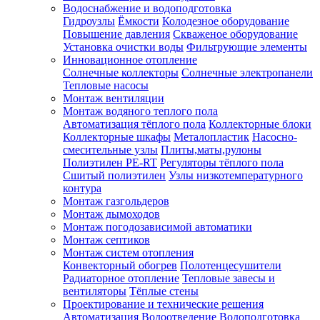
Водоснабжение и водоподготовка
Гидроузлы
Ёмкости
Колодезное оборудование
Повышение давления
Скваженое оборудование
Установка очистки воды
Фильтрующие элементы
Инновационное отопление
Солнечные коллекторы
Солнечные электропанели
Тепловые насосы
Монтаж вентиляции
Монтаж водяного теплого пола
Автоматизация тёплого пола
Коллекторные блоки
Коллекторные шкафы
Металопластик
Насосно-
смесительные узлы
Плиты,маты,рулоны
Полиэтилен PE-RT
Регуляторы тёплого пола
Сшитый полиэтилен
Узлы низкотемпературного
контура
Монтаж газгольдеров
Монтаж дымоходов
Монтаж погодозависимой автоматики
Монтаж септиков
Монтаж систем отопления
Конвекторный обогрев
Полотенцесушители
Радиаторное отопление
Тепловые завесы и
вентиляторы
Тёплые стены
Проектирование и технические решения
Автоматизация
Водоотведение
Водоподготовка