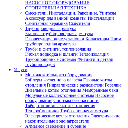
НАСОСНОЕ ОБОРУДОВАНИЕ
ОТОПИТЕЛЬНАЯ ТЕХНИКА
Смесители, Инсталляции, Раковины, Унитазы
Аксессуар для ванной комнаты
Инсталляции
Санитарная керамика
Смесители
Трубопроводная арматура
Бытовая трубопроводная арматура
Газорегулирующие установки
Коллекторы
Пром.
трубопроводная арматура
Трубы и фитинги, теплоизоляция
Гибкая подводка и шланги
Теплоизоляция
Трубопроводные системы
Фитинги и детали
трубопроводов
Услуги
Монтаж котельного оборудования
Бойлеры косвенного нагрева
Газовые котлы
отопления
Гидравлические разделители
Горелки
Дизельные котлы отопления
Мембранные баки
Модульные коллекторные системы
Насосное
оборудование
Системы безопасности
Твёрдотопливные котлы отопления
Теплообменники
Трубозапорная арматура
Электрические котлы отопления
Электрические
накопительные водонагреватели
Алмазное сверление и бурение