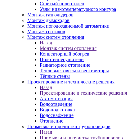
Сшитый полиэтилен
Узлы низкотемпературного контура
Монтаж газгольдеров
Монтаж дымоходов
Монтаж погодозависимой автоматики
Монтаж септиков
Монтаж систем отопления
Назад
Монтаж систем отопления
Конвекторный обогрев
Полотенцесушители
Радиаторное отопление
Тепловые завесы и вентиляторы
Тёплые стены
Проектирование и технические решения
Назад
Проектирование и технические решения
Автоматизация
Водоотведение
Водоподготовка
Водоснабжение
Отопление
Промывка и прочистка трубопроводов
Назад
Промывка и прочистка трубопроводов