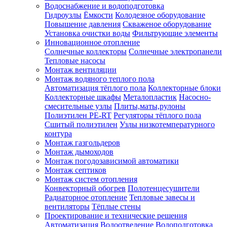
Водоснабжение и водоподготовка
Гидроузлы
Ёмкости
Колодезное оборудование
Повышение давления
Скваженое оборудование
Установка очистки воды
Фильтрующие элементы
Инновационное отопление
Солнечные коллекторы
Солнечные электропанели
Тепловые насосы
Монтаж вентиляции
Монтаж водяного теплого пола
Автоматизация тёплого пола
Коллекторные блоки
Коллекторные шкафы
Металопластик
Насосно-
смесительные узлы
Плиты,маты,рулоны
Полиэтилен PE-RT
Регуляторы тёплого пола
Сшитый полиэтилен
Узлы низкотемпературного
контура
Монтаж газгольдеров
Монтаж дымоходов
Монтаж погодозависимой автоматики
Монтаж септиков
Монтаж систем отопления
Конвекторный обогрев
Полотенцесушители
Радиаторное отопление
Тепловые завесы и
вентиляторы
Тёплые стены
Проектирование и технические решения
Автоматизация
Водоотведение
Водоподготовка