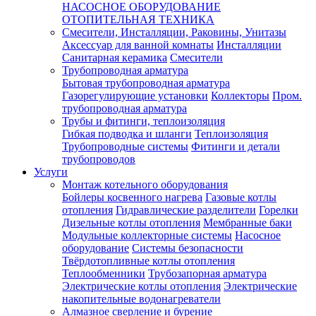
НАСОСНОЕ ОБОРУДОВАНИЕ
ОТОПИТЕЛЬНАЯ ТЕХНИКА
Смесители, Инсталляции, Раковины, Унитазы
Аксессуар для ванной комнаты
Инсталляции
Санитарная керамика
Смесители
Трубопроводная арматура
Бытовая трубопроводная арматура
Газорегулирующие установки
Коллекторы
Пром.
трубопроводная арматура
Трубы и фитинги, теплоизоляция
Гибкая подводка и шланги
Теплоизоляция
Трубопроводные системы
Фитинги и детали
трубопроводов
Услуги
Монтаж котельного оборудования
Бойлеры косвенного нагрева
Газовые котлы
отопления
Гидравлические разделители
Горелки
Дизельные котлы отопления
Мембранные баки
Модульные коллекторные системы
Насосное
оборудование
Системы безопасности
Твёрдотопливные котлы отопления
Теплообменники
Трубозапорная арматура
Электрические котлы отопления
Электрические
накопительные водонагреватели
Алмазное сверление и бурение