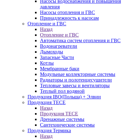
Насосы водоснабжения и повышения
давления
Насосы отопления и ГВС
Принадлежность к насосам
Отопление и ГВС
Назад
Отопление и ГВС
Автоматика систем отопления и ГВС
Водонагреватели
Дымоходы
Запасные Части
Котлы
Мембранные баки
Модульные коллекторные системы
Радиаторы и полотенцесушители
Тепловые завесы и вентиляторы
Теплый пол водяной
Продукция IBO(Польша) + Элвин
Продукция TECE
Назад
Продукция TECE
Дренажные системы
Сантехнические системы
Продукция Термика
Назад