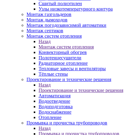
Сшитый полиэтилен
Узлы низкотемпературного контура
Монтаж газгольдеров
Монтаж дымоходов
Монтаж погодозависимой автоматики
Монтаж септиков
Монтаж систем отопления
Назад
Монтаж систем отопления
Конвекторный обогрев
Полотенцесушители
Радиаторное отопление
Тепловые завесы и вентиляторы
Тёплые стены
Проектирование и технические решения
Назад
Проектирование и технические решения
Автоматизация
Водоотведение
Водоподготовка
Водоснабжение
Отопление
Промывка и прочистка трубопроводов
Назад
Промывка и прочистка трубопроводов