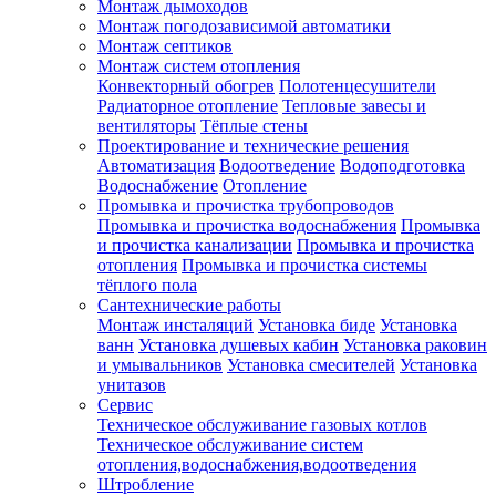
Монтаж дымоходов
Монтаж погодозависимой автоматики
Монтаж септиков
Монтаж систем отопления
Конвекторный обогрев
Полотенцесушители
Радиаторное отопление
Тепловые завесы и
вентиляторы
Тёплые стены
Проектирование и технические решения
Автоматизация
Водоотведение
Водоподготовка
Водоснабжение
Отопление
Промывка и прочистка трубопроводов
Промывка и прочистка водоснабжения
Промывка
и прочистка канализации
Промывка и прочистка
отопления
Промывка и прочистка системы
тёплого пола
Сантехнические работы
Монтаж инсталяций
Установка биде
Установка
ванн
Установка душевых кабин
Установка раковин
и умывальников
Установка смесителей
Установка
унитазов
Сервис
Техническое обслуживание газовых котлов
Техническое обслуживание систем
отопления,водоснабжения,водоотведения
Штробление