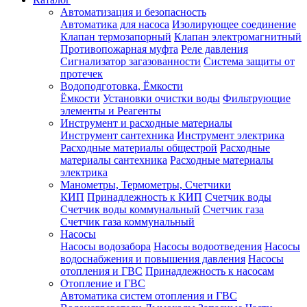
Автоматизация и безопасность
Автоматика для насоса
Изолирующее соединение
Клапан термозапорный
Клапан электромагнитный
Противопожарная муфта
Реле давления
Сигнализатор загазованности
Система защиты от
протечек
Водоподготовка, Ёмкости
Ёмкости
Установки очистки воды
Фильтрующие
элементы и Реагенты
Инструмент и расходные материалы
Инструмент сантехника
Инструмент электрика
Расходные материалы общестрой
Расходные
материалы сантехника
Расходные материалы
электрика
Манометры, Термометры, Счетчики
КИП
Принадлежность к КИП
Счетчик воды
Счетчик воды коммунальный
Счетчик газа
Счетчик газа коммунальный
Насосы
Насосы водозабора
Насосы водоотведения
Насосы
водоснабжения и повышения давления
Насосы
отопления и ГВС
Принадлежность к насосам
Отопление и ГВС
Автоматика систем отопления и ГВС