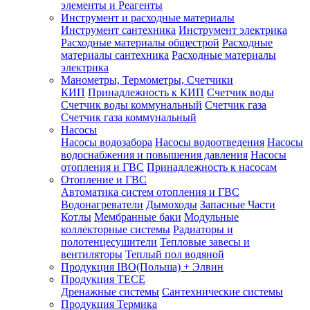
элементы и Реагенты
Инструмент и расходные материалы
Инструмент сантехника
Инструмент электрика
Расходные материалы общестрой
Расходные
материалы сантехника
Расходные материалы
электрика
Манометры, Термометры, Счетчики
КИП
Принадлежность к КИП
Счетчик воды
Счетчик воды коммунальный
Счетчик газа
Счетчик газа коммунальный
Насосы
Насосы водозабора
Насосы водоотведения
Насосы
водоснабжения и повышения давления
Насосы
отопления и ГВС
Принадлежность к насосам
Отопление и ГВС
Автоматика систем отопления и ГВС
Водонагреватели
Дымоходы
Запасные Части
Котлы
Мембранные баки
Модульные
коллекторные системы
Радиаторы и
полотенцесушители
Тепловые завесы и
вентиляторы
Теплый пол водяной
Продукция IBO(Польша) + Элвин
Продукция TECE
Дренажные системы
Сантехнические системы
Продукция Термика