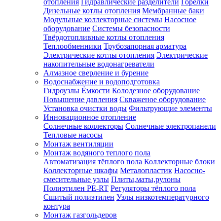
отопления
Гидравлические разделители
Горелки
Дизельные котлы отопления
Мембранные баки
Модульные коллекторные системы
Насосное
оборудование
Системы безопасности
Твёрдотопливные котлы отопления
Теплообменники
Трубозапорная арматура
Электрические котлы отопления
Электрические
накопительные водонагреватели
Алмазное сверление и бурение
Водоснабжение и водоподготовка
Гидроузлы
Ёмкости
Колодезное оборудование
Повышение давления
Скваженое оборудование
Установка очистки воды
Фильтрующие элементы
Инновационное отопление
Солнечные коллекторы
Солнечные электропанели
Тепловые насосы
Монтаж вентиляции
Монтаж водяного теплого пола
Автоматизация тёплого пола
Коллекторные блоки
Коллекторные шкафы
Металопластик
Насосно-
смесительные узлы
Плиты,маты,рулоны
Полиэтилен PE-RT
Регуляторы тёплого пола
Сшитый полиэтилен
Узлы низкотемпературного
контура
Монтаж газгольдеров