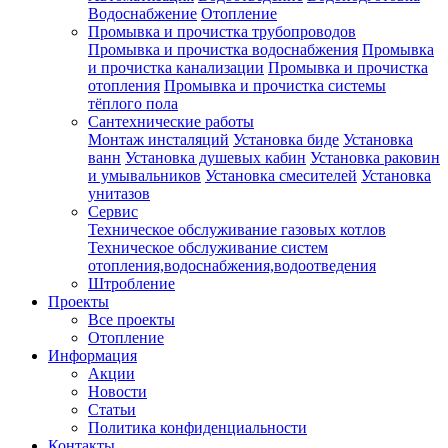
Водоснабжение
Отопление
Промывка и прочистка трубопроводов
Промывка и прочистка водоснабжения
Промывка
и прочистка канализации
Промывка и прочистка
отопления
Промывка и прочистка системы
тёплого пола
Сантехнические работы
Монтаж инсталяций
Установка биде
Установка
ванн
Установка душевых кабин
Установка раковин
и умывальников
Установка смесителей
Установка
унитазов
Сервис
Техническое обслуживание газовых котлов
Техническое обслуживание систем
отопления,водоснабжения,водоотведения
Штробление
Проекты
Все проекты
Отопление
Информация
Акции
Новости
Статьи
Политика конфиденциальности
Контакты