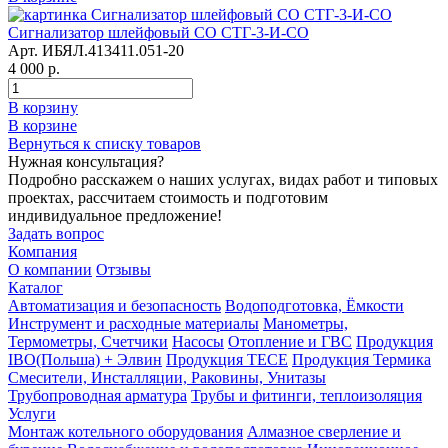
Сигнализатор шлейфовый СО СТГ-3-И-СО
Арт. ИБЯЛ.413411.051-20
4 000 р.
В корзину
В корзине
Вернуться к списку товаров
Нужная консультация?
Подробно расскажем о наших услугах, видах работ и типовых
проектах, рассчитаем стоимость и подготовим
индивидуальное предложение!
Задать вопрос
Компания
О компании
Отзывы
Каталог
Автоматизация и безопасность
Водоподготовка, Ёмкости
Инструмент и расходные материалы
Манометры,
Термометры, Счетчики
Насосы
Отопление и ГВС
Продукция
IBO(Польша) + Элвин
Продукция TECE
Продукция Термика
Смесители, Инсталляции, Раковины, Унитазы
Трубопроводная арматура
Трубы и фитинги, теплоизоляция
Услуги
Монтаж котельного оборудования
Алмазное сверление и