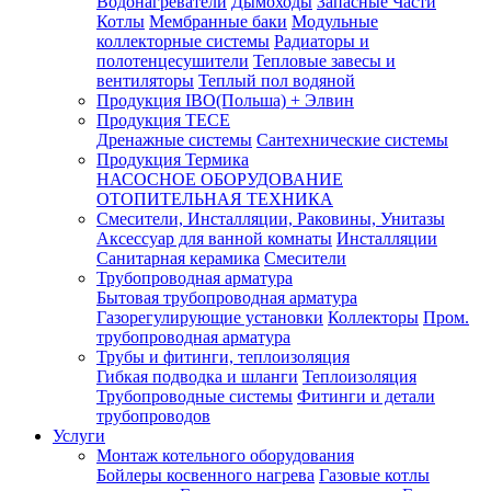
Водонагреватели
Дымоходы
Запасные Части
Котлы
Мембранные баки
Модульные
коллекторные системы
Радиаторы и
полотенцесушители
Тепловые завесы и
вентиляторы
Теплый пол водяной
Продукция IBO(Польша) + Элвин
Продукция TECE
Дренажные системы
Сантехнические системы
Продукция Термика
НАСОСНОЕ ОБОРУДОВАНИЕ
ОТОПИТЕЛЬНАЯ ТЕХНИКА
Смесители, Инсталляции, Раковины, Унитазы
Аксессуар для ванной комнаты
Инсталляции
Санитарная керамика
Смесители
Трубопроводная арматура
Бытовая трубопроводная арматура
Газорегулирующие установки
Коллекторы
Пром.
трубопроводная арматура
Трубы и фитинги, теплоизоляция
Гибкая подводка и шланги
Теплоизоляция
Трубопроводные системы
Фитинги и детали
трубопроводов
Услуги
Монтаж котельного оборудования
Бойлеры косвенного нагрева
Газовые котлы