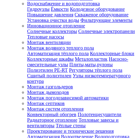
Водоснабжение и водоподготовка
Гидроузлы
Ёмкости
Колодезное оборудование
Повышение давления
Скваженое оборудование
Установка очистки воды
Фильтрующие элементы
Инновационное отопление
Солнечные коллекторы
Солнечные электропанели
Тепловые насосы
Монтаж вентиляции
Монтаж водяного теплого пола
Автоматизация тёплого пола
Коллекторные блоки
Коллекторные шкафы
Металопластик
Насосно-
смесительные узлы
Плиты,маты,рулоны
Полиэтилен PE-RT
Регуляторы тёплого пола
Сшитый полиэтилен
Узлы низкотемпературного
контура
Монтаж газгольдеров
Монтаж дымоходов
Монтаж погодозависимой автоматики
Монтаж септиков
Монтаж систем отопления
Конвекторный обогрев
Полотенцесушители
Радиаторное отопление
Тепловые завесы и
вентиляторы
Тёплые стены
Проектирование и технические решения
Автоматизация
Водоотведение
Водоподготовка