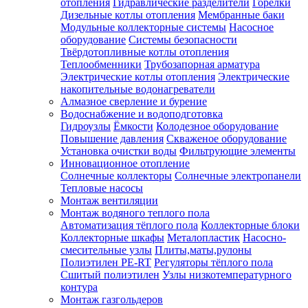
отопления
Гидравлические разделители
Горелки
Дизельные котлы отопления
Мембранные баки
Модульные коллекторные системы
Насосное
оборудование
Системы безопасности
Твёрдотопливные котлы отопления
Теплообменники
Трубозапорная арматура
Электрические котлы отопления
Электрические
накопительные водонагреватели
Алмазное сверление и бурение
Водоснабжение и водоподготовка
Гидроузлы
Ёмкости
Колодезное оборудование
Повышение давления
Скваженое оборудование
Установка очистки воды
Фильтрующие элементы
Инновационное отопление
Солнечные коллекторы
Солнечные электропанели
Тепловые насосы
Монтаж вентиляции
Монтаж водяного теплого пола
Автоматизация тёплого пола
Коллекторные блоки
Коллекторные шкафы
Металопластик
Насосно-
смесительные узлы
Плиты,маты,рулоны
Полиэтилен PE-RT
Регуляторы тёплого пола
Сшитый полиэтилен
Узлы низкотемпературного
контура
Монтаж газгольдеров