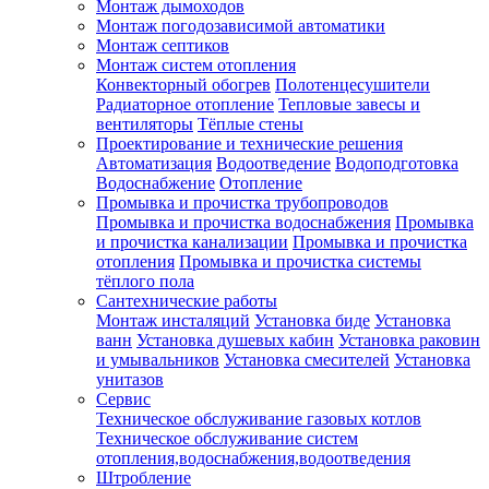
Монтаж дымоходов
Монтаж погодозависимой автоматики
Монтаж септиков
Монтаж систем отопления
Конвекторный обогрев
Полотенцесушители
Радиаторное отопление
Тепловые завесы и
вентиляторы
Тёплые стены
Проектирование и технические решения
Автоматизация
Водоотведение
Водоподготовка
Водоснабжение
Отопление
Промывка и прочистка трубопроводов
Промывка и прочистка водоснабжения
Промывка
и прочистка канализации
Промывка и прочистка
отопления
Промывка и прочистка системы
тёплого пола
Сантехнические работы
Монтаж инсталяций
Установка биде
Установка
ванн
Установка душевых кабин
Установка раковин
и умывальников
Установка смесителей
Установка
унитазов
Сервис
Техническое обслуживание газовых котлов
Техническое обслуживание систем
отопления,водоснабжения,водоотведения
Штробление