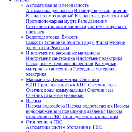
Автоматизация и безопасность
Автоматика для насоса
Изолирующее соединение
Клапан термозапорный
Клапан электромагнитный
Противопожарная муфта
Реле давления
Сигнализатор загазованности
Система защиты от
протечек
Водоподготовка, Ёмкости
Ёмкости
Установки очистки воды
Фильтрующие
элементы и Реагенты
Инструмент и расходные материалы
Инструмент сантехника
Инструмент электрика
Расходные материалы общестрой
Расходные
материалы сантехника
Расходные материалы
электрика
Манометры, Термометры, Счетчики
КИП
Принадлежность к КИП
Счетчик воды
Счетчик воды коммунальный
Счетчик газа
Счетчик газа коммунальный
Насосы
Насосы водозабора
Насосы водоотведения
Насосы
водоснабжения и повышения давления
Насосы
отопления и ГВС
Принадлежность к насосам
Отопление и ГВС
Автоматика систем отопления и ГВС