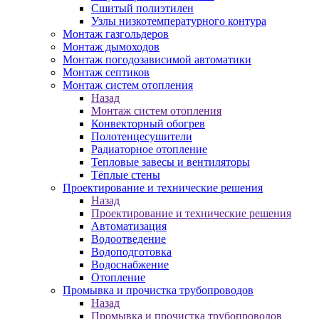
Сшитый полиэтилен
Узлы низкотемпературного контура
Монтаж газгольдеров
Монтаж дымоходов
Монтаж погодозависимой автоматики
Монтаж септиков
Монтаж систем отопления
Назад
Монтаж систем отопления
Конвекторный обогрев
Полотенцесушители
Радиаторное отопление
Тепловые завесы и вентиляторы
Тёплые стены
Проектирование и технические решения
Назад
Проектирование и технические решения
Автоматизация
Водоотведение
Водоподготовка
Водоснабжение
Отопление
Промывка и прочистка трубопроводов
Назад
Промывка и прочистка трубопроводов