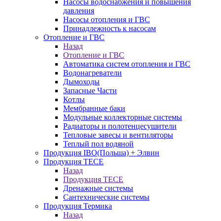
Насосы водоснабжения и повышения
давления
Насосы отопления и ГВС
Принадлежность к насосам
Отопление и ГВС
Назад
Отопление и ГВС
Автоматика систем отопления и ГВС
Водонагреватели
Дымоходы
Запасные Части
Котлы
Мембранные баки
Модульные коллекторные системы
Радиаторы и полотенцесушители
Тепловые завесы и вентиляторы
Теплый пол водяной
Продукция IBO(Польша) + Элвин
Продукция TECE
Назад
Продукция TECE
Дренажные системы
Сантехнические системы
Продукция Термика
Назад