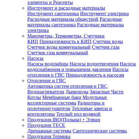
элементы и Реагенты
Инструмент и расходные материалы
Инструмент сантехника
Инструмент электрика
Расходные материалы общестрой
Расходные
материалы сантехника
Расходные материалы
электрика
Манометры, Термометры, Счетчики
КИП
Принадлежность к КИП
Счетчик воды
Счетчик воды коммунальный
Счетчик газа
Счетчик газа коммунальный
Насосы
Насосы водозабора
Насосы водоотведения
Насосы
водоснабжения и повышения давления
Насосы
отопления и ГВС
Принадлежность к насосам
Отопление и ГВС
Автоматика систем отопления и ГВС
Водонагреватели
Дымоходы
Запасные Части
Котлы
Мембранные баки
Модульные
коллекторные системы
Радиаторы и
полотенцесушители
Тепловые завесы и
вентиляторы
Теплый пол водяной
Продукция IBO(Польша) + Элвин
Продукция TECE
Дренажные системы
Сантехнические системы
Продукция Термика