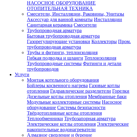
НАСОСНОЕ ОБОРУДОВАНИЕ
ОТОПИТЕЛЬНАЯ ТЕХНИКА
Смесители, Инсталляции, Раковины, Унитазы
Аксессуар для ванной комнаты
Инсталляции
Санитарная керамика
Смесители
Трубопроводная арматура
Бытовая трубопроводная арматура
Газорегулирующие установки
Коллекторы
Пром.
трубопроводная арматура
Трубы и фитинги, теплоизоляция
Гибкая подводка и шланги
Теплоизоляция
Трубопроводные системы
Фитинги и детали
трубопроводов
Услуги
Монтаж котельного оборудования
Бойлеры косвенного нагрева
Газовые котлы
отопления
Гидравлические разделители
Горелки
Дизельные котлы отопления
Мембранные баки
Модульные коллекторные системы
Насосное
оборудование
Системы безопасности
Твёрдотопливные котлы отопления
Теплообменники
Трубозапорная арматура
Электрические котлы отопления
Электрические
накопительные водонагреватели
Алмазное сверление и бурение