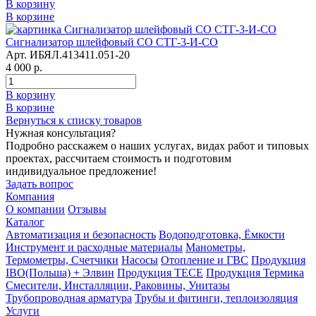
В корзину
В корзине
Сигнализатор шлейфовый СО СТГ-3-И-СО
Арт. ИБЯЛ.413411.051-20
4 000 р.
В корзину
В корзине
Вернуться к списку товаров
Нужная консультация?
Подробно расскажем о наших услугах, видах работ и типовых
проектах, рассчитаем стоимость и подготовим
индивидуальное предложение!
Задать вопрос
Компания
О компании
Отзывы
Каталог
Автоматизация и безопасность
Водоподготовка, Ёмкости
Инструмент и расходные материалы
Манометры,
Термометры, Счетчики
Насосы
Отопление и ГВС
Продукция
IBO(Польша) + Элвин
Продукция TECE
Продукция Термика
Смесители, Инсталляции, Раковины, Унитазы
Трубопроводная арматура
Трубы и фитинги, теплоизоляция
Услуги