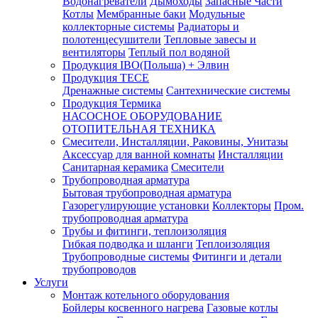
Водонагреватели
Дымоходы
Запасные Части
Котлы
Мембранные баки
Модульные
коллекторные системы
Радиаторы и
полотенцесушители
Тепловые завесы и
вентиляторы
Теплый пол водяной
Продукция IBO(Польша) + Элвин
Продукция TECE
Дренажные системы
Сантехнические системы
Продукция Термика
НАСОСНОЕ ОБОРУДОВАНИЕ
ОТОПИТЕЛЬНАЯ ТЕХНИКА
Смесители, Инсталляции, Раковины, Унитазы
Аксессуар для ванной комнаты
Инсталляции
Санитарная керамика
Смесители
Трубопроводная арматура
Бытовая трубопроводная арматура
Газорегулирующие установки
Коллекторы
Пром.
трубопроводная арматура
Трубы и фитинги, теплоизоляция
Гибкая подводка и шланги
Теплоизоляция
Трубопроводные системы
Фитинги и детали
трубопроводов
Услуги
Монтаж котельного оборудования
Бойлеры косвенного нагрева
Газовые котлы