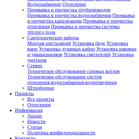
Водоснабжение
Отопление
Промывка и прочистка трубопроводов
Промывка и прочистка водоснабжения
Промывка
и прочистка канализации
Промывка и прочистка
отопления
Промывка и прочистка системы
тёплого пола
Сантехнические работы
Монтаж инсталяций
Установка биде
Установка
ванн
Установка душевых кабин
Установка раковин
и умывальников
Установка смесителей
Установка
унитазов
Сервис
Техническое обслуживание газовых котлов
Техническое обслуживание систем
отопления,водоснабжения,водоотведения
Штробление
Проекты
Все проекты
Отопление
Информация
Акции
Новости
Статьи
Политика конфиденциальности
Контакты