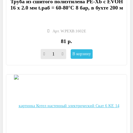
Труба из сшитого полиэтилена PE-Xb с EVOH
16 x 2.0 мм t.раб = 60-80°C 8 бар, в бухте 200 м
Арт. W.PEXB.1602E
81 р.
В корзину