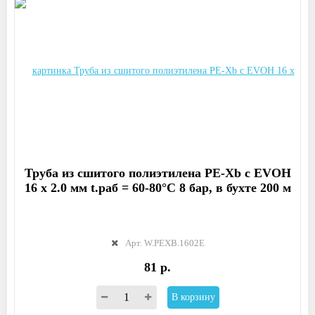
Труба из сшитого полиэтилена PE-Xb с EVOH
16 x 2.0 мм t.раб = 60-80°C 8 бар, в бухте 200 м
Арт. W.PEXB.1602E
81 р.
В корзину