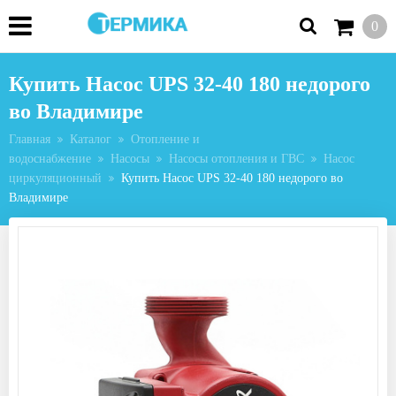
0
Купить Насос UPS 32-40 180 недорого
во Владимире
Главная
Каталог
Отопление и
водоснабжение
Насосы
Насосы отопления и ГВС
Насос
циркуляционный
Купить Насос UPS 32-40 180 недорого во
Владимире