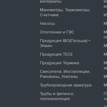
материалы
В
в
Манометры, Термометры,
Счетчики
И
Насосы
М
Отопление и ГВС
М
п
Продукция IBO(Польша) +
Элвин
М
Продукция TECE
М
Продукция Термика
М
а
Смесители, Инсталляции,
Раковины, Унитазы
М
Трубопроводная арматура
М
Трубы и фитинги,
П
теплоизоляция
т