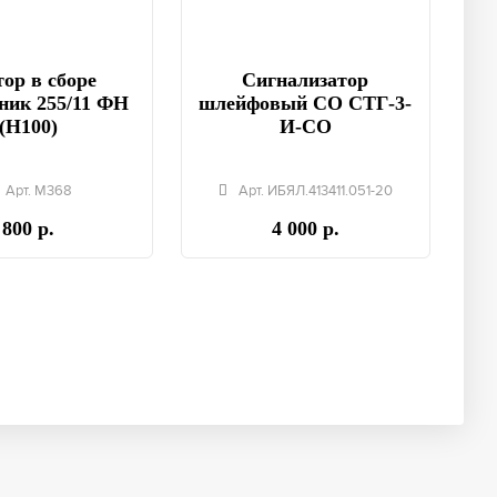
ор в сборе
Сигнализатор
ник 255/11 ФН
шлейфовый СО СТГ-3-
(Н100)
И-СО
Арт. М368
Арт. ИБЯЛ.413411.051-20
800 р.
4 000 р.