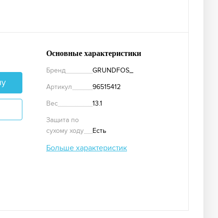
Основные характеристики
Бренд
GRUNDFOS_
ну
Артикул
96515412
Вес
13.1
Защита по
сухому ходу
Есть
Больше характеристик