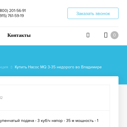
(800) 201-56-91
Заказать звонок
(915) 761-59-19
Контакты
0
нция
Купить Насос MQ 3-35 недорого во Владимире
12
енчатый подача - 3 куб/ч напор - 35 м мощность - 1