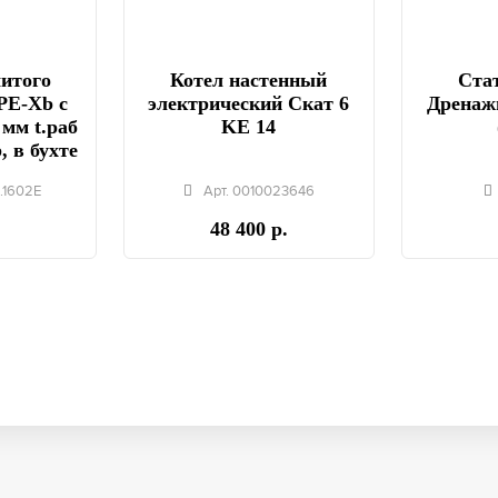
шитого
Котел настенный
Стат
PE-Xb с
электрический Скат 6
Дренаж
 мм t.раб
KE 14
, в бухте
.1602E
Арт. 0010023646
48 400 р.