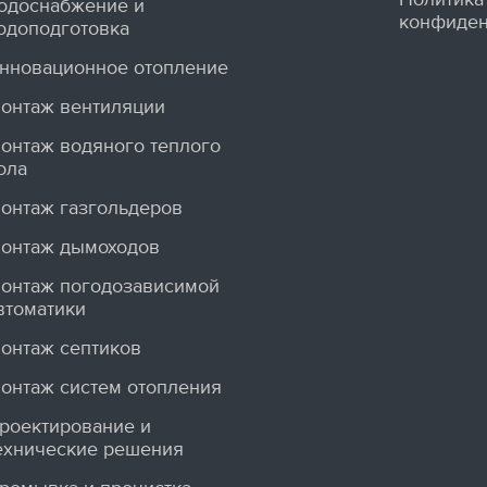
одоснабжение и
конфиден
одоподготовка
нновационное отопление
онтаж вентиляции
онтаж водяного теплого
ола
онтаж газгольдеров
онтаж дымоходов
онтаж погодозависимой
втоматики
онтаж септиков
онтаж систем отопления
роектирование и
ехнические решения