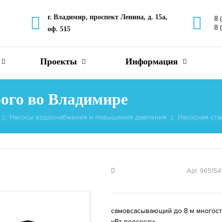
г. Владимир, проспект Ленина, д. 15а,
8 
8 
оф. 515
Проекты
Информация
рого во Владимире
Насосы водоснабжения и повышения давления
Насосная ста
Арт. 965154
самовсасывающий до 8 м многоступ
кВт подсоеди...