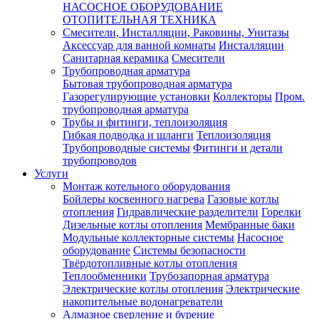
НАСОСНОЕ ОБОРУДОВАНИЕ
ОТОПИТЕЛЬНАЯ ТЕХНИКА
Смесители, Инсталляции, Раковины, Унитазы
Аксессуар для ванной комнаты
Инсталляции
Санитарная керамика
Смесители
Трубопроводная арматура
Бытовая трубопроводная арматура
Газорегулирующие установки
Коллекторы
Пром.
трубопроводная арматура
Трубы и фитинги, теплоизоляция
Гибкая подводка и шланги
Теплоизоляция
Трубопроводные системы
Фитинги и детали
трубопроводов
Услуги
Монтаж котельного оборудования
Бойлеры косвенного нагрева
Газовые котлы
отопления
Гидравлические разделители
Горелки
Дизельные котлы отопления
Мембранные баки
Модульные коллекторные системы
Насосное
оборудование
Системы безопасности
Твёрдотопливные котлы отопления
Теплообменники
Трубозапорная арматура
Электрические котлы отопления
Электрические
накопительные водонагреватели
Алмазное сверление и бурение