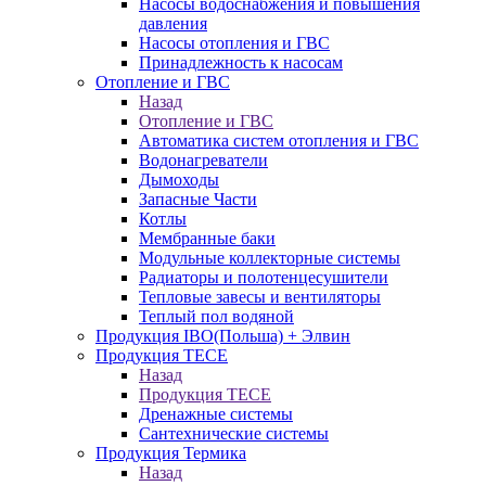
Насосы водоснабжения и повышения
давления
Насосы отопления и ГВС
Принадлежность к насосам
Отопление и ГВС
Назад
Отопление и ГВС
Автоматика систем отопления и ГВС
Водонагреватели
Дымоходы
Запасные Части
Котлы
Мембранные баки
Модульные коллекторные системы
Радиаторы и полотенцесушители
Тепловые завесы и вентиляторы
Теплый пол водяной
Продукция IBO(Польша) + Элвин
Продукция TECE
Назад
Продукция TECE
Дренажные системы
Сантехнические системы
Продукция Термика
Назад