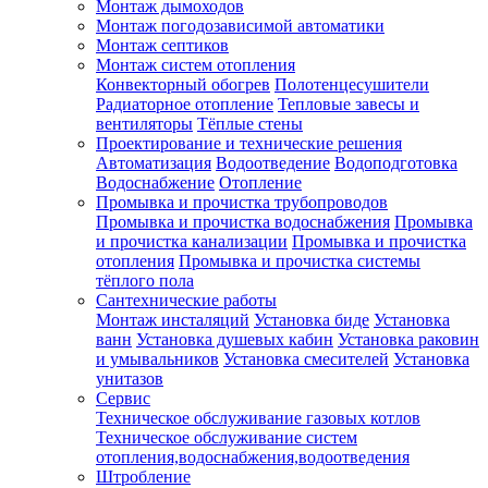
Монтаж дымоходов
Монтаж погодозависимой автоматики
Монтаж септиков
Монтаж систем отопления
Конвекторный обогрев
Полотенцесушители
Радиаторное отопление
Тепловые завесы и
вентиляторы
Тёплые стены
Проектирование и технические решения
Автоматизация
Водоотведение
Водоподготовка
Водоснабжение
Отопление
Промывка и прочистка трубопроводов
Промывка и прочистка водоснабжения
Промывка
и прочистка канализации
Промывка и прочистка
отопления
Промывка и прочистка системы
тёплого пола
Сантехнические работы
Монтаж инсталяций
Установка биде
Установка
ванн
Установка душевых кабин
Установка раковин
и умывальников
Установка смесителей
Установка
унитазов
Сервис
Техническое обслуживание газовых котлов
Техническое обслуживание систем
отопления,водоснабжения,водоотведения
Штробление