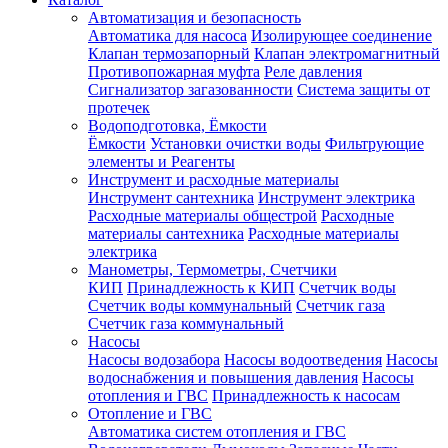
Автоматизация и безопасность
Автоматика для насоса
Изолирующее соединение
Клапан термозапорный
Клапан электромагнитный
Противопожарная муфта
Реле давления
Сигнализатор загазованности
Система защиты от
протечек
Водоподготовка, Ёмкости
Ёмкости
Установки очистки воды
Фильтрующие
элементы и Реагенты
Инструмент и расходные материалы
Инструмент сантехника
Инструмент электрика
Расходные материалы общестрой
Расходные
материалы сантехника
Расходные материалы
электрика
Манометры, Термометры, Счетчики
КИП
Принадлежность к КИП
Счетчик воды
Счетчик воды коммунальный
Счетчик газа
Счетчик газа коммунальный
Насосы
Насосы водозабора
Насосы водоотведения
Насосы
водоснабжения и повышения давления
Насосы
отопления и ГВС
Принадлежность к насосам
Отопление и ГВС
Автоматика систем отопления и ГВС