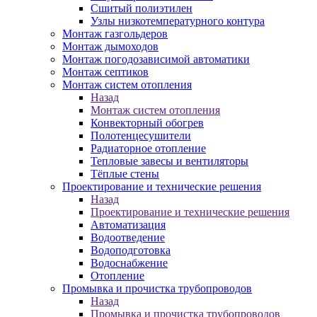
Сшитый полиэтилен
Узлы низкотемпературного контура
Монтаж газгольдеров
Монтаж дымоходов
Монтаж погодозависимой автоматики
Монтаж септиков
Монтаж систем отопления
Назад
Монтаж систем отопления
Конвекторный обогрев
Полотенцесушители
Радиаторное отопление
Тепловые завесы и вентиляторы
Тёплые стены
Проектирование и технические решения
Назад
Проектирование и технические решения
Автоматизация
Водоотведение
Водоподготовка
Водоснабжение
Отопление
Промывка и прочистка трубопроводов
Назад
Промывка и прочистка трубопроводов