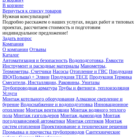
В корзине
Вернуться к списку товаров
Нужная консультация?
Подробно расскажем о наших услугах, видах работ и типовых
проектах, рассчитаем стоимость и подготовим
индивидуальное предложение!
Задать вопрос
Компания
О компании
Отзывы
Каталог
Автоматизация и безопасность
Водоподготовка, Ёмкости
Инструмент и расходные материалы
Манометры,
Термометры, Счетчики
Насосы
Отопление и ГВС
Продукция
IBO(Польша) + Элвин
Продукция TECE
Продукция Термика
Смесители, Инсталляции, Раковины, Унитазы
Трубопроводная арматура
Трубы и фитинги, теплоизоляция
Услуги
Монтаж котельного оборудования
Алмазное сверление и
бурение
Водоснабжение и водоподготовка
Инновационное
отопление
Монтаж вентиляции
Монтаж водяного теплого
пола
Монтаж газгольдеров
Монтаж дымоходов
Монтаж
погодозависимой автоматики
Монтаж септиков
Монтаж
систем отопления
Проектирование и технические решения
Промывка и прочистка трубопроводов
Сантехнические