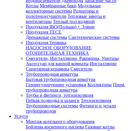
Водонагреватели
Дымоходы
Запасные Части
Котлы
Мембранные баки
Модульные
коллекторные системы
Радиаторы и
полотенцесушители
Тепловые завесы и
вентиляторы
Теплый пол водяной
Продукция IBO(Польша) + Элвин
Продукция TECE
Дренажные системы
Сантехнические системы
Продукция Термика
НАСОСНОЕ ОБОРУДОВАНИЕ
ОТОПИТЕЛЬНАЯ ТЕХНИКА
Смесители, Инсталляции, Раковины, Унитазы
Аксессуар для ванной комнаты
Инсталляции
Санитарная керамика
Смесители
Трубопроводная арматура
Бытовая трубопроводная арматура
Газорегулирующие установки
Коллекторы
Пром.
трубопроводная арматура
Трубы и фитинги, теплоизоляция
Гибкая подводка и шланги
Теплоизоляция
Трубопроводные системы
Фитинги и детали
трубопроводов
Услуги
Монтаж котельного оборудования
Бойлеры косвенного нагрева
Газовые котлы