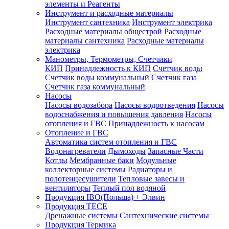
элементы и Реагенты
Инструмент и расходные материалы
Инструмент сантехника
Инструмент электрика
Расходные материалы общестрой
Расходные
материалы сантехника
Расходные материалы
электрика
Манометры, Термометры, Счетчики
КИП
Принадлежность к КИП
Счетчик воды
Счетчик воды коммунальный
Счетчик газа
Счетчик газа коммунальный
Насосы
Насосы водозабора
Насосы водоотведения
Насосы
водоснабжения и повышения давления
Насосы
отопления и ГВС
Принадлежность к насосам
Отопление и ГВС
Автоматика систем отопления и ГВС
Водонагреватели
Дымоходы
Запасные Части
Котлы
Мембранные баки
Модульные
коллекторные системы
Радиаторы и
полотенцесушители
Тепловые завесы и
вентиляторы
Теплый пол водяной
Продукция IBO(Польша) + Элвин
Продукция TECE
Дренажные системы
Сантехнические системы
Продукция Термика