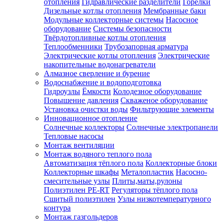
отопления
Гидравлические разделители
Горелки
Дизельные котлы отопления
Мембранные баки
Модульные коллекторные системы
Насосное
оборудование
Системы безопасности
Твёрдотопливные котлы отопления
Теплообменники
Трубозапорная арматура
Электрические котлы отопления
Электрические
накопительные водонагреватели
Алмазное сверление и бурение
Водоснабжение и водоподготовка
Гидроузлы
Ёмкости
Колодезное оборудование
Повышение давления
Скваженое оборудование
Установка очистки воды
Фильтрующие элементы
Инновационное отопление
Солнечные коллекторы
Солнечные электропанели
Тепловые насосы
Монтаж вентиляции
Монтаж водяного теплого пола
Автоматизация тёплого пола
Коллекторные блоки
Коллекторные шкафы
Металопластик
Насосно-
смесительные узлы
Плиты,маты,рулоны
Полиэтилен PE-RT
Регуляторы тёплого пола
Сшитый полиэтилен
Узлы низкотемпературного
контура
Монтаж газгольдеров