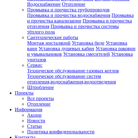
Водоснабжение
Отопление
Промывка и прочистка трубопроводов
Промывка и прочистка водоснабжения
Промывка
и прочистка канализации
Промывка и прочистка
отопления
Промывка и прочистка системы
тёплого пола
Сантехнические работы
Монтаж инсталяций
Установка биде
Установка
ванн
Установка душевых кабин
Установка раковин
и умывальников
Установка смесителей
Установка
унитазов
Сервис
Техническое обслуживание газовых котлов
Техническое обслуживание систем
отопления,водоснабжения,водоотведения
Штробление
Проекты
Все проекты
Отопление
Информация
Акции
Новости
Статьи
Политика конфиденциальности
Контакты