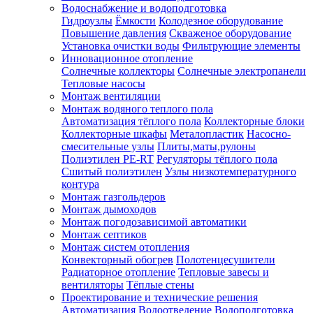
Водоснабжение и водоподготовка
Гидроузлы
Ёмкости
Колодезное оборудование
Повышение давления
Скваженое оборудование
Установка очистки воды
Фильтрующие элементы
Инновационное отопление
Солнечные коллекторы
Солнечные электропанели
Тепловые насосы
Монтаж вентиляции
Монтаж водяного теплого пола
Автоматизация тёплого пола
Коллекторные блоки
Коллекторные шкафы
Металопластик
Насосно-
смесительные узлы
Плиты,маты,рулоны
Полиэтилен PE-RT
Регуляторы тёплого пола
Сшитый полиэтилен
Узлы низкотемпературного
контура
Монтаж газгольдеров
Монтаж дымоходов
Монтаж погодозависимой автоматики
Монтаж септиков
Монтаж систем отопления
Конвекторный обогрев
Полотенцесушители
Радиаторное отопление
Тепловые завесы и
вентиляторы
Тёплые стены
Проектирование и технические решения
Автоматизация
Водоотведение
Водоподготовка