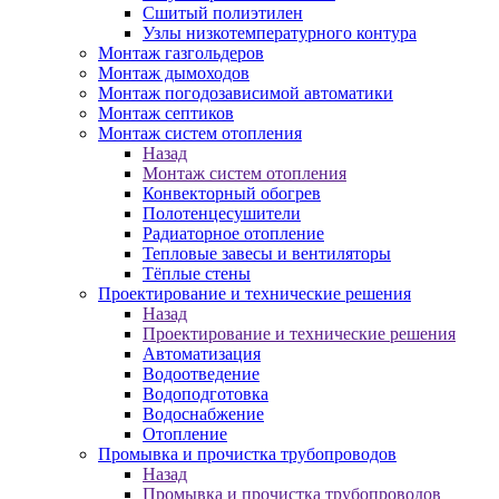
Сшитый полиэтилен
Узлы низкотемпературного контура
Монтаж газгольдеров
Монтаж дымоходов
Монтаж погодозависимой автоматики
Монтаж септиков
Монтаж систем отопления
Назад
Монтаж систем отопления
Конвекторный обогрев
Полотенцесушители
Радиаторное отопление
Тепловые завесы и вентиляторы
Тёплые стены
Проектирование и технические решения
Назад
Проектирование и технические решения
Автоматизация
Водоотведение
Водоподготовка
Водоснабжение
Отопление
Промывка и прочистка трубопроводов
Назад
Промывка и прочистка трубопроводов