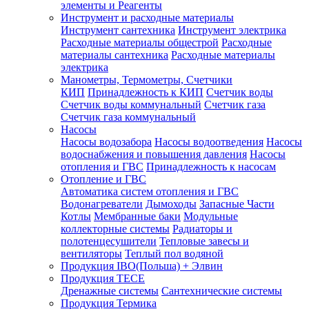
элементы и Реагенты
Инструмент и расходные материалы
Инструмент сантехника
Инструмент электрика
Расходные материалы общестрой
Расходные
материалы сантехника
Расходные материалы
электрика
Манометры, Термометры, Счетчики
КИП
Принадлежность к КИП
Счетчик воды
Счетчик воды коммунальный
Счетчик газа
Счетчик газа коммунальный
Насосы
Насосы водозабора
Насосы водоотведения
Насосы
водоснабжения и повышения давления
Насосы
отопления и ГВС
Принадлежность к насосам
Отопление и ГВС
Автоматика систем отопления и ГВС
Водонагреватели
Дымоходы
Запасные Части
Котлы
Мембранные баки
Модульные
коллекторные системы
Радиаторы и
полотенцесушители
Тепловые завесы и
вентиляторы
Теплый пол водяной
Продукция IBO(Польша) + Элвин
Продукция TECE
Дренажные системы
Сантехнические системы
Продукция Термика