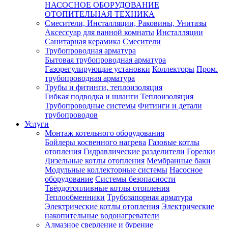
НАСОСНОЕ ОБОРУДОВАНИЕ
ОТОПИТЕЛЬНАЯ ТЕХНИКА
Смесители, Инсталляции, Раковины, Унитазы
Аксессуар для ванной комнаты
Инсталляции
Санитарная керамика
Смесители
Трубопроводная арматура
Бытовая трубопроводная арматура
Газорегулирующие установки
Коллекторы
Пром.
трубопроводная арматура
Трубы и фитинги, теплоизоляция
Гибкая подводка и шланги
Теплоизоляция
Трубопроводные системы
Фитинги и детали
трубопроводов
Услуги
Монтаж котельного оборудования
Бойлеры косвенного нагрева
Газовые котлы
отопления
Гидравлические разделители
Горелки
Дизельные котлы отопления
Мембранные баки
Модульные коллекторные системы
Насосное
оборудование
Системы безопасности
Твёрдотопливные котлы отопления
Теплообменники
Трубозапорная арматура
Электрические котлы отопления
Электрические
накопительные водонагреватели
Алмазное сверление и бурение