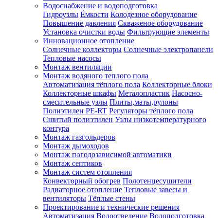
Водоснабжение и водоподготовка
Гидроузлы
Ёмкости
Колодезное оборудование
Повышение давления
Скваженое оборудование
Установка очистки воды
Фильтрующие элементы
Инновационное отопление
Солнечные коллекторы
Солнечные электропанели
Тепловые насосы
Монтаж вентиляции
Монтаж водяного теплого пола
Автоматизация тёплого пола
Коллекторные блоки
Коллекторные шкафы
Металопластик
Насосно-
смесительные узлы
Плиты,маты,рулоны
Полиэтилен PE-RT
Регуляторы тёплого пола
Сшитый полиэтилен
Узлы низкотемпературного
контура
Монтаж газгольдеров
Монтаж дымоходов
Монтаж погодозависимой автоматики
Монтаж септиков
Монтаж систем отопления
Конвекторный обогрев
Полотенцесушители
Радиаторное отопление
Тепловые завесы и
вентиляторы
Тёплые стены
Проектирование и технические решения
Автоматизация
Водоотведение
Водоподготовка