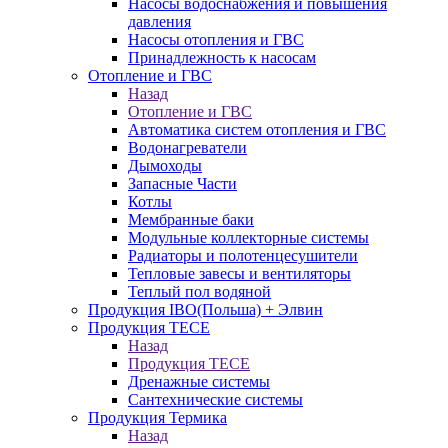
Насосы водоснабжения и повышения
давления
Насосы отопления и ГВС
Принадлежность к насосам
Отопление и ГВС
Назад
Отопление и ГВС
Автоматика систем отопления и ГВС
Водонагреватели
Дымоходы
Запасные Части
Котлы
Мембранные баки
Модульные коллекторные системы
Радиаторы и полотенцесушители
Тепловые завесы и вентиляторы
Теплый пол водяной
Продукция IBO(Польша) + Элвин
Продукция TECE
Назад
Продукция TECE
Дренажные системы
Сантехнические системы
Продукция Термика
Назад