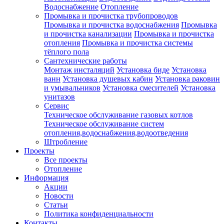
Водоснабжение
Отопление
Промывка и прочистка трубопроводов
Промывка и прочистка водоснабжения
Промывка
и прочистка канализации
Промывка и прочистка
отопления
Промывка и прочистка системы
тёплого пола
Сантехнические работы
Монтаж инсталяций
Установка биде
Установка
ванн
Установка душевых кабин
Установка раковин
и умывальников
Установка смесителей
Установка
унитазов
Сервис
Техническое обслуживание газовых котлов
Техническое обслуживание систем
отопления,водоснабжения,водоотведения
Штробление
Проекты
Все проекты
Отопление
Информация
Акции
Новости
Статьи
Политика конфиденциальности
Контакты