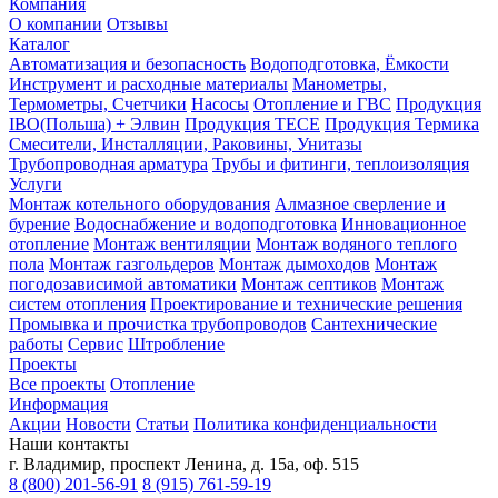
Компания
О компании
Отзывы
Каталог
Автоматизация и безопасность
Водоподготовка, Ёмкости
Инструмент и расходные материалы
Манометры,
Термометры, Счетчики
Насосы
Отопление и ГВС
Продукция
IBO(Польша) + Элвин
Продукция TECE
Продукция Термика
Смесители, Инсталляции, Раковины, Унитазы
Трубопроводная арматура
Трубы и фитинги, теплоизоляция
Услуги
Монтаж котельного оборудования
Алмазное сверление и
бурение
Водоснабжение и водоподготовка
Инновационное
отопление
Монтаж вентиляции
Монтаж водяного теплого
пола
Монтаж газгольдеров
Монтаж дымоходов
Монтаж
погодозависимой автоматики
Монтаж септиков
Монтаж
систем отопления
Проектирование и технические решения
Промывка и прочистка трубопроводов
Сантехнические
работы
Сервис
Штробление
Проекты
Все проекты
Отопление
Информация
Акции
Новости
Статьи
Политика конфиденциальности
Наши контакты
г. Владимир, проспект Ленина, д. 15а, оф. 515
8 (800) 201-56-91
8 (915) 761-59-19