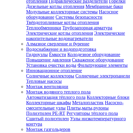
отопления
Гидравлические разделители
Горелки
Дизельные котлы отопления
Мембранные баки
Модульные коллекторные системы
Насосное
оборудование
Системы безопасности
Твёрдотопливные котлы отопления
Теплообменники
Трубозапорная арматура
Электрические котлы отопления
Электрические
накопительные водонагреватели
Алмазное сверление и бурение
Водоснабжение и водоподготовка
Гидроузлы
Ёмкости
Колодезное оборудование
Повышение давления
Скваженое оборудование
Установка очистки воды
Фильтрующие элементы
Инновационное отопление
Солнечные коллекторы
Солнечные электропанели
Тепловые насосы
Монтаж вентиляции
Монтаж водяного теплого пола
Автоматизация тёплого пола
Коллекторные блоки
Коллекторные шкафы
Металопластик
Насосно-
смесительные узлы
Плиты,маты,рулоны
Полиэтилен PE-RT
Регуляторы тёплого пола
Сшитый полиэтилен
Узлы низкотемпературного
контура
Монтаж газгольдеров