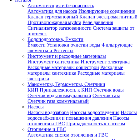
Автоматизация и безопасность
Автоматика для насоса
Изолирующее соединение
Клапан термозапорный
Клапан электромагнитный
Противопожарная муфта
Реле давления
Сигнализатор загазованности
Система защиты от
протечек
Водоподготовка, Ёмкости
Ёмкости
Установки очистки воды
Фильтрующие
элементы и Реагенты
Инструмент и расходные материалы
Инструмент сантехника
Инструмент электрика
Расходные материалы общестрой
Расходные
материалы сантехника
Расходные материалы
электрика
Манометры, Термометры, Счетчики
КИП
Принадлежность к КИП
Счетчик воды
Счетчик воды коммунальный
Счетчик газа
Счетчик газа коммунальный
Насосы
Насосы водозабора
Насосы водоотведения
Насосы
водоснабжения и повышения давления
Насосы
отопления и ГВС
Принадлежность к насосам
Отопление и ГВС
Автоматика систем отопления и ГВС