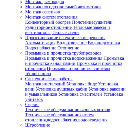
Монтаж дымоходов
Монтаж погодозависимой автоматики
Монтаж септиков
Монтаж систем отопления
Конвекторный обогрев
Полотенцесушители
Радиаторное отопление
Тепловые завесы и
вентиляторы
Тёплые стены
Проектирование и технические решения
Автоматизация
Водоотведение
Водоподготовка
Водоснабжение
Отопление
Промывка и прочистка трубопроводов
Промывка и прочистка водоснабжения
Промывка
и прочистка канализации
Промывка и прочистка
отопления
Промывка и прочистка системы
тёплого пола
Сантехнические работы
Монтаж инсталяций
Установка биде
Установка
ванн
Установка душевых кабин
Установка раковин
и умывальников
Установка смесителей
Установка
унитазов
Сервис
Техническое обслуживание газовых котлов
Техническое обслуживание систем
отопления,водоснабжения,водоотведения
Штробление