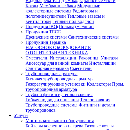
Водонагреватели
Дымоходы
Запасные Части
Котлы
Мембранные баки
Модульные
коллекторные системы
Радиаторы и
полотенцесушители
Тепловые завесы и
вентиляторы
Теплый пол водяной
Продукция IBO(Польша) + Элвин
Продукция TECE
Дренажные системы
Сантехнические системы
Продукция Термика
НАСОСНОЕ ОБОРУДОВАНИЕ
ОТОПИТЕЛЬНАЯ ТЕХНИКА
Смесители, Инсталляции, Раковины, Унитазы
Аксессуар для ванной комнаты
Инсталляции
Санитарная керамика
Смесители
Трубопроводная арматура
Бытовая трубопроводная арматура
Газорегулирующие установки
Коллекторы
Пром.
трубопроводная арматура
Трубы и фитинги, теплоизоляция
Гибкая подводка и шланги
Теплоизоляция
Трубопроводные системы
Фитинги и детали
трубопроводов
Услуги
Монтаж котельного оборудования
Бойлеры косвенного нагрева
Газовые котлы