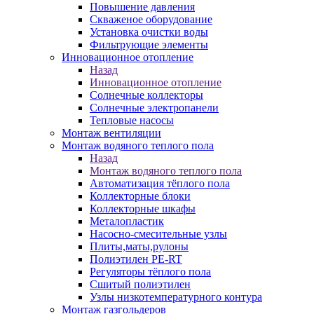
Повышение давления
Скваженое оборудование
Установка очистки воды
Фильтрующие элементы
Инновационное отопление
Назад
Инновационное отопление
Солнечные коллекторы
Солнечные электропанели
Тепловые насосы
Монтаж вентиляции
Монтаж водяного теплого пола
Назад
Монтаж водяного теплого пола
Автоматизация тёплого пола
Коллекторные блоки
Коллекторные шкафы
Металопластик
Насосно-смесительные узлы
Плиты,маты,рулоны
Полиэтилен PE-RT
Регуляторы тёплого пола
Сшитый полиэтилен
Узлы низкотемпературного контура
Монтаж газгольдеров