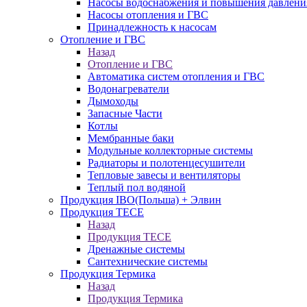
Насосы водоснабжения и повышения давлени
Насосы отопления и ГВС
Принадлежность к насосам
Отопление и ГВС
Назад
Отопление и ГВС
Автоматика систем отопления и ГВС
Водонагреватели
Дымоходы
Запасные Части
Котлы
Мембранные баки
Модульные коллекторные системы
Радиаторы и полотенцесушители
Тепловые завесы и вентиляторы
Теплый пол водяной
Продукция IBO(Польша) + Элвин
Продукция TECE
Назад
Продукция TECE
Дренажные системы
Сантехнические системы
Продукция Термика
Назад
Продукция Термика