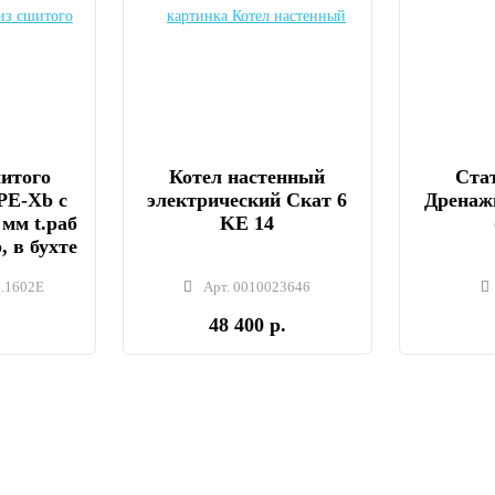
шитого
Котел настенный
Стат
PE-Xb с
электрический Скат 6
Дренаж
 мм t.раб
KE 14
, в бухте
.1602E
Арт. 0010023646
48 400 р.