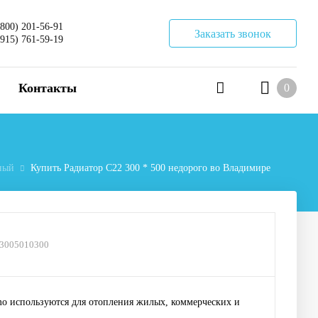
(800) 201-56-91
Заказать звонок
(915) 761-59-19
Контакты
0
ный
Купить Радиатор C22 300 * 500 недорого во Владимире
03005010300
o используются для отопления жилых, коммерческих и