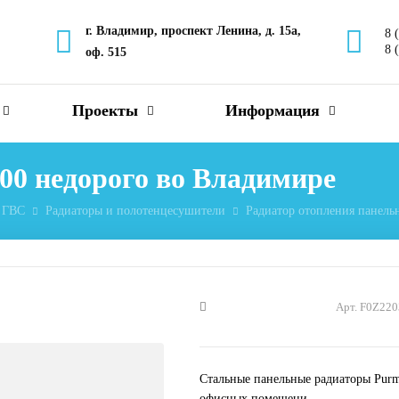
г. Владимир, проспект Ленина, д. 15а,
8 
8 
оф. 515
Проекты
Информация
500 недорого во Владимире
 ГВС
Радиаторы и полотенцесушители
Радиатор отопления панель
Арт. F0Z22
Стальные панельные радиаторы Purm
офисных помещени...