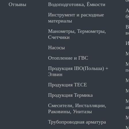
о
Отзывы
Водоподготовка, Ёмкости
А
Инструмент и расходные
б
материалы
В
Манометры, Термометры,
в
Счетчики
И
Насосы
М
Отопление и ГВС
М
Продукция IBO(Польша) +
п
Элвин
М
Продукция TECE
М
Продукция Термика
М
Смесители, Инсталляции,
а
Раковины, Унитазы
М
Трубопроводная арматура
М