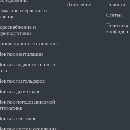
борудования
Отопление
Новости
лмазное сверление и
Статьи
урение
Политика
одоснабжение и
конфиден
одоподготовка
нновационное отопление
онтаж вентиляции
онтаж водяного теплого
ола
онтаж газгольдеров
онтаж дымоходов
онтаж погодозависимой
втоматики
онтаж септиков
онтаж систем отопления