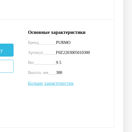
Основные характеристики
Бренд
PURMO
ну
Артикул
F0Z2203005010300
Вес
9.5
Высота, мм
300
Больше характеристик