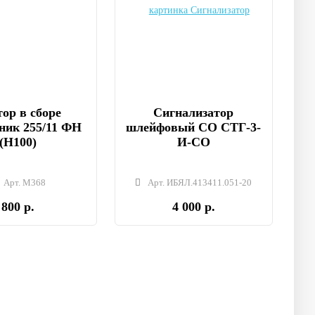
ор в сборе
Сигнализатор
ник 255/11 ФН
шлейфовый СО СТГ-3-
(Н100)
И-СО
Арт. М368
Арт. ИБЯЛ.413411.051-20
800 р.
4 000 р.