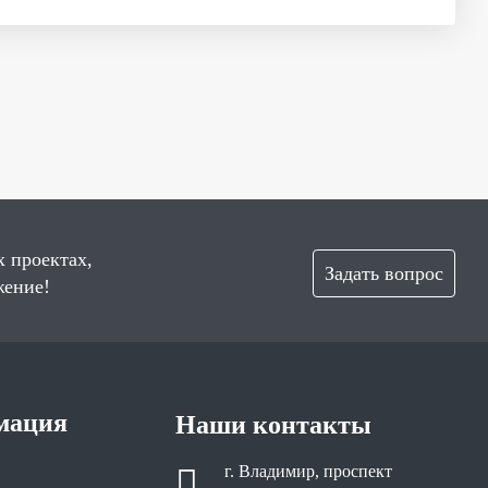
х проектах,
Задать вопрос
жение!
мация
Наши контакты
г. Владимир, проспект