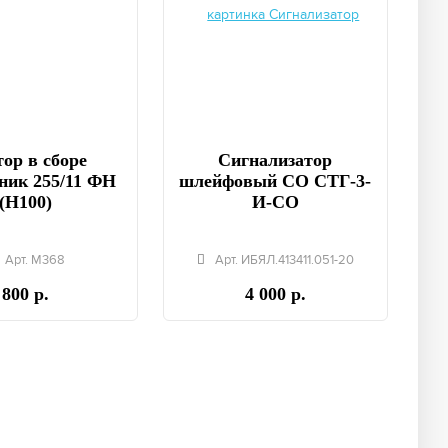
ор в сборе
Сигнализатор
ник 255/11 ФН
шлейфовый СО СТГ-3-
(Н100)
И-СО
Арт. М368
Арт. ИБЯЛ.413411.051-20
800 р.
4 000 р.