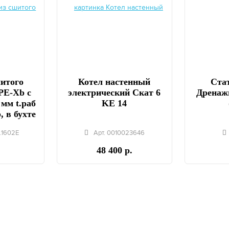
шитого
Котел настенный
Стат
PE-Xb с
электрический Скат 6
Дренаж
 мм t.раб
KE 14
, в бухте
.1602E
Арт. 0010023646
48 400 р.