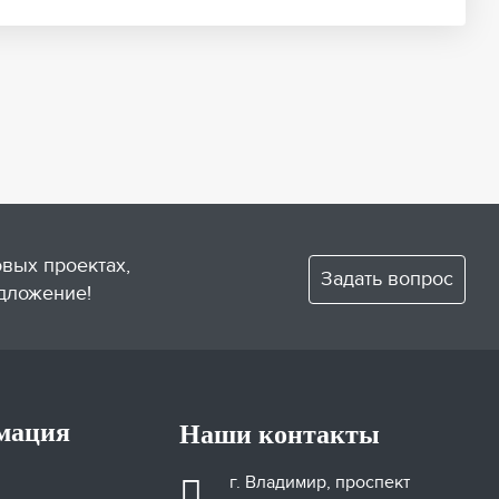
овых проектах,
Задать вопрос
дложение!
мация
Наши контакты
г. Владимир, проспект