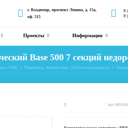
г. Владимир, проспект Ленина, д. 15а,
8 
8 
оф. 515
Проекты
Информация
еский Base 500 7 секций недо
ние и ГВС
Радиаторы, Конвекторы, Полотенцесушители
Радиа
Арт. RIF500
Биметаллические радиаторы RIFA