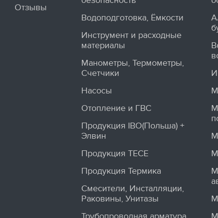
безопасность
о
Отзывы
Водоподготовка, Ёмкости
А
б
Инструмент и расходные
материалы
В
в
Манометры, Термометры,
Счетчики
И
Насосы
М
Отопление и ГВС
М
п
Продукция IBO(Польша) +
Элвин
М
Продукция TECE
М
Продукция Термика
М
а
Смесители, Инсталляции,
Раковины, Унитазы
М
Трубопроводная арматура
М