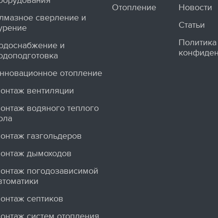
борудования
Отопление
Новости
лмазное сверление и
Статьи
урение
Политика
одоснабжение и
конфиден
одоподготовка
нновационное отопление
онтаж вентиляции
онтаж водяного теплого
ола
онтаж газгольдеров
онтаж дымоходов
онтаж погодозависимой
втоматики
онтаж септиков
онтаж систем отопления