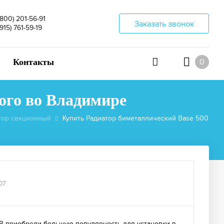
(800) 201-56-91
Заказать звонок
(915) 761-59-19
Контакты
0
рого во Владимире
тор секционный
Купить Радиатор биметаллический Base 500
07
R приобрели большую популярность для установки в