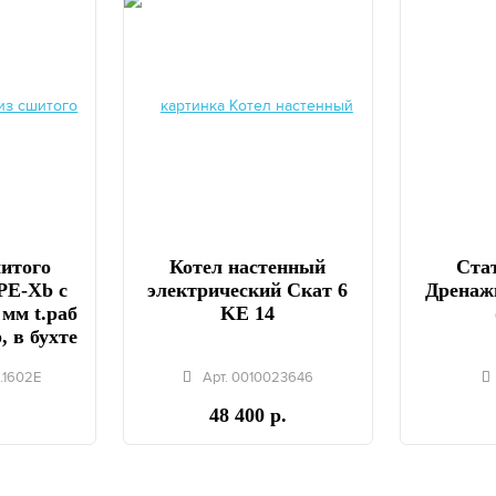
шитого
Котел настенный
Стат
PE-Xb с
электрический Скат 6
Дренаж
 мм t.раб
KE 14
, в бухте
.1602E
Арт. 0010023646
48 400 р.