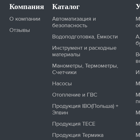
Компания
Каталог
У
О компании
Автоматизация и
М
безопасность
о
Отзывы
Водоподготовка, Ёмкости
А
б
Инструмент и расходные
материалы
В
в
Манометры, Термометры,
Счетчики
И
Насосы
М
Отопление и ГВС
М
п
Продукция IBO(Польша) +
Элвин
М
Продукция TECE
М
Продукция Термика
М