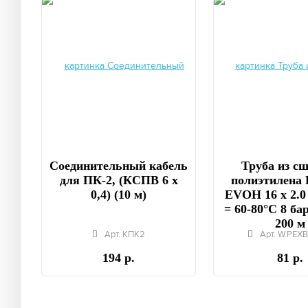
Соединительный кабель
Труба из с
для ПК-2, (КСПВ 6 х
полиэтилена 
0,4) (10 м)
EVOH 16 x 2.0
= 60-80°C 8 бар
200 м
Арт. КПК2
Арт. W.PEXB
194 р.
81 р.