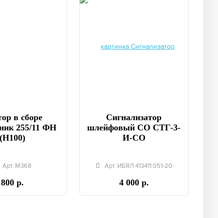
ор в сборе
Сигнализатор
ник 255/11 ФН
шлейфовый СО СТГ-3-
(Н100)
И-СО
Арт. М368
Арт. ИБЯЛ.413411.051-20
800 р.
4 000 р.