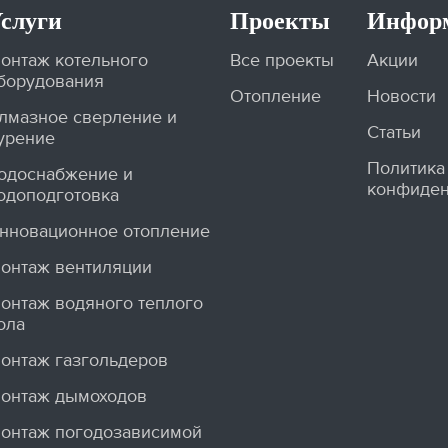
слуги
Проекты
Инфор
онтаж котельного
Все проекты
Акции
борудования
Отопление
Новости
лмазное сверление и
Статьи
урение
Политика
одоснабжение и
конфиден
одоподготовка
нновационное отопление
онтаж вентиляции
онтаж водяного теплого
ола
онтаж газгольдеров
онтаж дымоходов
онтаж погодозависимой