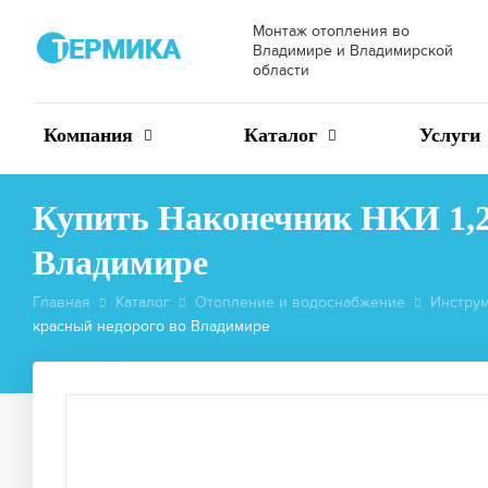
Монтаж отопления во
Владимире и Владимирской
области
Компания
Каталог
Услуги
Купить Наконечник НКИ 1,25-
Владимире
Главная
Каталог
Отопление и водоснабжение
Инструм
красный недорого во Владимире