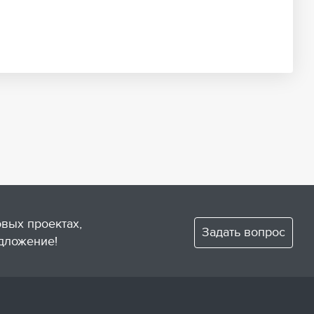
овых проектах,
Задать вопрос
дложение!