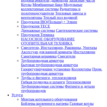
Водонагреватели
Дымоходы
Запасные Части
Котлы
Мембранные баки
Модульные
коллекторные системы
Радиаторы и
полотенцесушители
Тепловые завесы и
вентиляторы
Теплый пол водяной
Продукция IBO(Польша) + Элвин
Продукция TECE
Дренажные системы
Сантехнические системы
Продукция Термика
НАСОСНОЕ ОБОРУДОВАНИЕ
ОТОПИТЕЛЬНАЯ ТЕХНИКА
Смесители, Инсталляции, Раковины, Унитазы
Аксессуар для ванной комнаты
Инсталляции
Санитарная керамика
Смесители
Трубопроводная арматура
Бытовая трубопроводная арматура
Газорегулирующие установки
Коллекторы
Пром.
трубопроводная арматура
Трубы и фитинги, теплоизоляция
Гибкая подводка и шланги
Теплоизоляция
Трубопроводные системы
Фитинги и детали
трубопроводов
Услуги
Монтаж котельного оборудования
Бойлеры косвенного нагрева
Газовые котлы