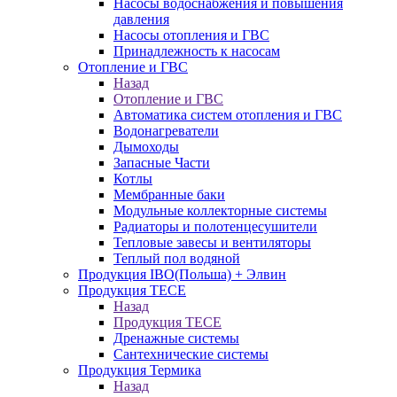
Насосы водоснабжения и повышения
давления
Насосы отопления и ГВС
Принадлежность к насосам
Отопление и ГВС
Назад
Отопление и ГВС
Автоматика систем отопления и ГВС
Водонагреватели
Дымоходы
Запасные Части
Котлы
Мембранные баки
Модульные коллекторные системы
Радиаторы и полотенцесушители
Тепловые завесы и вентиляторы
Теплый пол водяной
Продукция IBO(Польша) + Элвин
Продукция TECE
Назад
Продукция TECE
Дренажные системы
Сантехнические системы
Продукция Термика
Назад