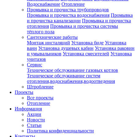
Водоснабжение
Отопление
Промывка и прочистка трубопроводов
Промывка и прочистка водоснабжения
Промывка
и прочистка канализации
Промывка и прочистка
отопления
Промывка и прочистка системы
тёплого пола
Сантехнические работы
Монтаж инсталяций
Установка биде
Установка
ванн
Установка душевых кабин
Установка раковин
и умывальников
Установка смесителей
Установка
унитазов
Сервис
Техническое обслуживание газовых котлов
Техническое обслуживание систем
отопления,водоснабжения,водоотведения
Штробление
Проекты
Все проекты
Отопление
Информация
Акции
Новости
Статьи
Политика конфиденциальности
Контакты