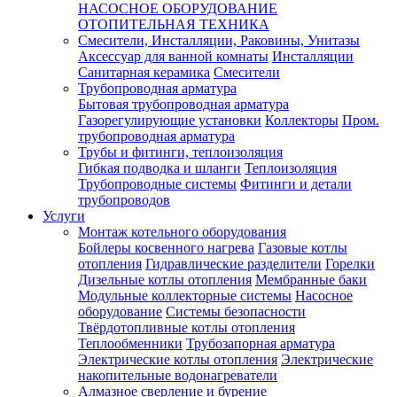
НАСОСНОЕ ОБОРУДОВАНИЕ
ОТОПИТЕЛЬНАЯ ТЕХНИКА
Смесители, Инсталляции, Раковины, Унитазы
Аксессуар для ванной комнаты
Инсталляции
Санитарная керамика
Смесители
Трубопроводная арматура
Бытовая трубопроводная арматура
Газорегулирующие установки
Коллекторы
Пром.
трубопроводная арматура
Трубы и фитинги, теплоизоляция
Гибкая подводка и шланги
Теплоизоляция
Трубопроводные системы
Фитинги и детали
трубопроводов
Услуги
Монтаж котельного оборудования
Бойлеры косвенного нагрева
Газовые котлы
отопления
Гидравлические разделители
Горелки
Дизельные котлы отопления
Мембранные баки
Модульные коллекторные системы
Насосное
оборудование
Системы безопасности
Твёрдотопливные котлы отопления
Теплообменники
Трубозапорная арматура
Электрические котлы отопления
Электрические
накопительные водонагреватели
Алмазное сверление и бурение