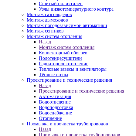
Сшитый полиэтилен
Узлы низкотемпературного контура
Монтаж газгольдеров
Монтаж дымоходов
Монтаж погодозависимой автоматики
Монтаж септиков
Монтаж систем отопления
Назад
Монтаж систем отопления
Конвекторный обогрев
Полотенцесушители
Радиаторное отопление
Тепловые завесы и вентиляторы
Тёплые стены
Проектирование и технические решения
Назад
Проектирование и технические решения
Автоматизация
Водоотведение
Водоподготовка
Водоснабжение
Отопление
Промывка и прочистка трубопроводов
Назад
Промывка и прочистка трубопроводов