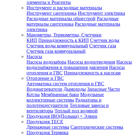
элементы и Реагенты
Инструмент и расходные материалы
Инструмент сантехника
Инструмент электрика
Расходные материалы общестрой
Расходные
материалы сантехника
Расходные материалы
электрика
Манометры, Термометры, Счетчики
КИП
Принадлежность к КИП
Счетчик воды
Счетчик воды коммунальный
Счетчик газа
Счетчик газа коммунальный
Насосы
Насосы водозабора
Насосы водоотведения
Насосы
водоснабжения и повышения давления
Насосы
отопления и ГВС
Принадлежность к насосам
Отопление и ГВС
Автоматика систем отопления и ГВС
Водонагреватели
Дымоходы
Запасные Части
Котлы
Мембранные баки
Модульные
коллекторные системы
Радиаторы и
полотенцесушители
Тепловые завесы и
вентиляторы
Теплый пол водяной
Продукция IBO(Польша) + Элвин
Продукция TECE
Дренажные системы
Сантехнические системы
Продукция Термика