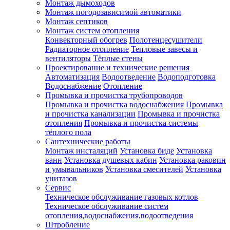
Монтаж дымоходов
Монтаж погодозависимой автоматики
Монтаж септиков
Монтаж систем отопления
Конвекторный обогрев
Полотенцесушители
Радиаторное отопление
Тепловые завесы и
вентиляторы
Тёплые стены
Проектирование и технические решения
Автоматизация
Водоотведение
Водоподготовка
Водоснабжение
Отопление
Промывка и прочистка трубопроводов
Промывка и прочистка водоснабжения
Промывка
и прочистка канализации
Промывка и прочистка
отопления
Промывка и прочистка системы
тёплого пола
Сантехнические работы
Монтаж инсталяций
Установка биде
Установка
ванн
Установка душевых кабин
Установка раковин
и умывальников
Установка смесителей
Установка
унитазов
Сервис
Техническое обслуживание газовых котлов
Техническое обслуживание систем
отопления,водоснабжения,водоотведения
Штробление