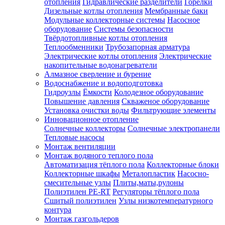
отопления
Гидравлические разделители
Горелки
Дизельные котлы отопления
Мембранные баки
Модульные коллекторные системы
Насосное
оборудование
Системы безопасности
Твёрдотопливные котлы отопления
Теплообменники
Трубозапорная арматура
Электрические котлы отопления
Электрические
накопительные водонагреватели
Алмазное сверление и бурение
Водоснабжение и водоподготовка
Гидроузлы
Ёмкости
Колодезное оборудование
Повышение давления
Скваженое оборудование
Установка очистки воды
Фильтрующие элементы
Инновационное отопление
Солнечные коллекторы
Солнечные электропанели
Тепловые насосы
Монтаж вентиляции
Монтаж водяного теплого пола
Автоматизация тёплого пола
Коллекторные блоки
Коллекторные шкафы
Металопластик
Насосно-
смесительные узлы
Плиты,маты,рулоны
Полиэтилен PE-RT
Регуляторы тёплого пола
Сшитый полиэтилен
Узлы низкотемпературного
контура
Монтаж газгольдеров