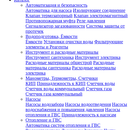
Автоматизация и безопасность
Автоматика для насоса
Изолирующее соединение
Клапан термозапорный
Клапан электромагнитный
Противопожарная муфта
Реле давления
Сигнализатор загазованности
Система защиты от
протечек
Водоподготовка, Ёмкости
Ёмкости
Установки очистки воды
Фильтрующие
элементы и Реагенты
Инструмент и расходные материалы
Инструмент сантехника
Инструмент электрика
Расходные материалы общестрой
Расходные
материалы сантехника
Расходные материалы
электрика
Манометры, Термометры, Счетчики
КИП
Принадлежность к КИП
Счетчик воды
Счетчик воды коммунальный
Счетчик газа
Счетчик газа коммунальный
Насосы
Насосы водозабора
Насосы водоотведения
Насосы
водоснабжения и повышения давления
Насосы
отопления и ГВС
Принадлежность к насосам
Отопление и ГВС
Автоматика систем отопления и ГВС