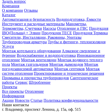
Задать вопрос
Компания
О компании
Отзывы
Каталог
Автоматизация и безопасность
Водоподготовка, Ёмкости
Инструмент и расходные материалы
Манометры,
Термометры, Счетчики
Насосы
Отопление и ГВС
Продукция
IBO(Польша) + Элвин
Продукция TECE
Продукция Термика
Смесители, Инсталляции, Раковины, Унитазы
Трубопроводная арматура
Трубы и фитинги, теплоизоляция
Услуги
Монтаж котельного оборудования
Алмазное сверление и
бурение
Водоснабжение и водоподготовка
Инновационное
отопление
Монтаж вентиляции
Монтаж водяного теплого
пола
Монтаж газгольдеров
Монтаж дымоходов
Монтаж
погодозависимой автоматики
Монтаж септиков
Монтаж
систем отопления
Проектирование и технические решения
Промывка и прочистка трубопроводов
Сантехнические
работы
Сервис
Штробление
Проекты
Все проекты
Отопление
Информация
Акции
Новости
Статьи
Политика конфиденциальности
Наши контакты
г. Владимир, проспект Ленина, д. 15а, оф. 515