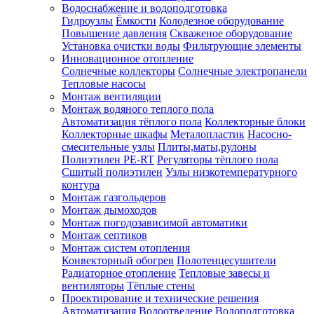
Водоснабжение и водоподготовка
Гидроузлы
Ёмкости
Колодезное оборудование
Повышение давления
Скваженое оборудование
Установка очистки воды
Фильтрующие элементы
Инновационное отопление
Солнечные коллекторы
Солнечные электропанели
Тепловые насосы
Монтаж вентиляции
Монтаж водяного теплого пола
Автоматизация тёплого пола
Коллекторные блоки
Коллекторные шкафы
Металопластик
Насосно-
смесительные узлы
Плиты,маты,рулоны
Полиэтилен PE-RT
Регуляторы тёплого пола
Сшитый полиэтилен
Узлы низкотемпературного
контура
Монтаж газгольдеров
Монтаж дымоходов
Монтаж погодозависимой автоматики
Монтаж септиков
Монтаж систем отопления
Конвекторный обогрев
Полотенцесушители
Радиаторное отопление
Тепловые завесы и
вентиляторы
Тёплые стены
Проектирование и технические решения
Автоматизация
Водоотведение
Водоподготовка