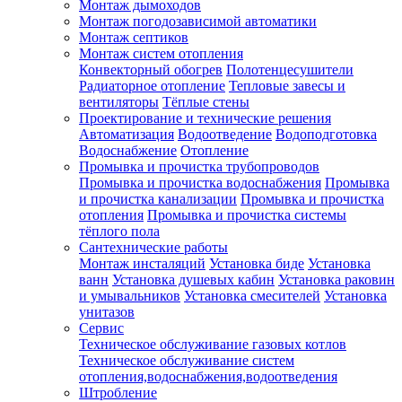
Монтаж дымоходов
Монтаж погодозависимой автоматики
Монтаж септиков
Монтаж систем отопления
Конвекторный обогрев
Полотенцесушители
Радиаторное отопление
Тепловые завесы и
вентиляторы
Тёплые стены
Проектирование и технические решения
Автоматизация
Водоотведение
Водоподготовка
Водоснабжение
Отопление
Промывка и прочистка трубопроводов
Промывка и прочистка водоснабжения
Промывка
и прочистка канализации
Промывка и прочистка
отопления
Промывка и прочистка системы
тёплого пола
Сантехнические работы
Монтаж инсталяций
Установка биде
Установка
ванн
Установка душевых кабин
Установка раковин
и умывальников
Установка смесителей
Установка
унитазов
Сервис
Техническое обслуживание газовых котлов
Техническое обслуживание систем
отопления,водоснабжения,водоотведения
Штробление