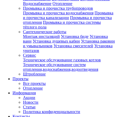
Водоснабжение
Отопление
Промывка и прочистка трубопроводов
Промывка и прочистка водоснабжения
Промывка
и прочистка канализации
Промывка и прочистка
отопления
Промывка и прочистка системы
тёплого пола
Сантехнические работы
Монтаж инсталяций
Установка биде
Установка
ванн
Установка душевых кабин
Установка раковин
и умывальников
Установка смесителей
Установка
унитазов
Сервис
Техническое обслуживание газовых котлов
Техническое обслуживание систем
отопления,водоснабжения,водоотведения
Штробление
Проекты
Все проекты
Отопление
Информация
Акции
Новости
Статьи
Политика конфиденциальности
Контакты