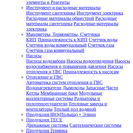
элементы и Реагенты
Инструмент и расходные материалы
Инструмент сантехника
Инструмент электрика
Расходные материалы общестрой
Расходные
материалы сантехника
Расходные материалы
электрика
Манометры, Термометры, Счетчики
КИП
Принадлежность к КИП
Счетчик воды
Счетчик воды коммунальный
Счетчик газа
Счетчик газа коммунальный
Насосы
Насосы водозабора
Насосы водоотведения
Насосы
водоснабжения и повышения давления
Насосы
отопления и ГВС
Принадлежность к насосам
Отопление и ГВС
Автоматика систем отопления и ГВС
Водонагреватели
Дымоходы
Запасные Части
Котлы
Мембранные баки
Модульные
коллекторные системы
Радиаторы и
полотенцесушители
Тепловые завесы и
вентиляторы
Теплый пол водяной
Продукция IBO(Польша) + Элвин
Продукция TECE
Дренажные системы
Сантехнические системы
Продукция Термика