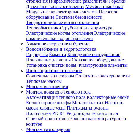
отопления
Гидравлические разделители
Горелки
Дизельные котлы отопления
Мембранные баки
Модульные коллекторные системы
Насосное
оборудование
Системы безопасности
Твёрдотопливные котлы отопления
Теплообменники
Трубозапорная арматура
Электрические котлы отопления
Электрические
накопительные водонагреватели
Алмазное сверление и бурение
Водоснабжение и водоподготовка
Гидроузлы
Ёмкости
Колодезное оборудование
Повышение давления
Скваженое оборудование
Установка очистки воды
Фильтрующие элементы
Инновационное отопление
Солнечные коллекторы
Солнечные электропанели
Тепловые насосы
Монтаж вентиляции
Монтаж водяного теплого пола
Автоматизация тёплого пола
Коллекторные блоки
Коллекторные шкафы
Металопластик
Насосно-
смесительные узлы
Плиты,маты,рулоны
Полиэтилен PE-RT
Регуляторы тёплого пола
Сшитый полиэтилен
Узлы низкотемпературного
контура
Монтаж газгольдеров