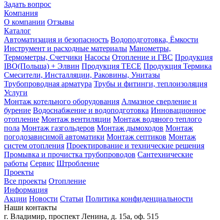
Задать вопрос
Компания
О компании
Отзывы
Каталог
Автоматизация и безопасность
Водоподготовка, Ёмкости
Инструмент и расходные материалы
Манометры,
Термометры, Счетчики
Насосы
Отопление и ГВС
Продукция
IBO(Польша) + Элвин
Продукция TECE
Продукция Термика
Смесители, Инсталляции, Раковины, Унитазы
Трубопроводная арматура
Трубы и фитинги, теплоизоляция
Услуги
Монтаж котельного оборудования
Алмазное сверление и
бурение
Водоснабжение и водоподготовка
Инновационное
отопление
Монтаж вентиляции
Монтаж водяного теплого
пола
Монтаж газгольдеров
Монтаж дымоходов
Монтаж
погодозависимой автоматики
Монтаж септиков
Монтаж
систем отопления
Проектирование и технические решения
Промывка и прочистка трубопроводов
Сантехнические
работы
Сервис
Штробление
Проекты
Все проекты
Отопление
Информация
Акции
Новости
Статьи
Политика конфиденциальности
Наши контакты
г. Владимир, проспект Ленина, д. 15а, оф. 515