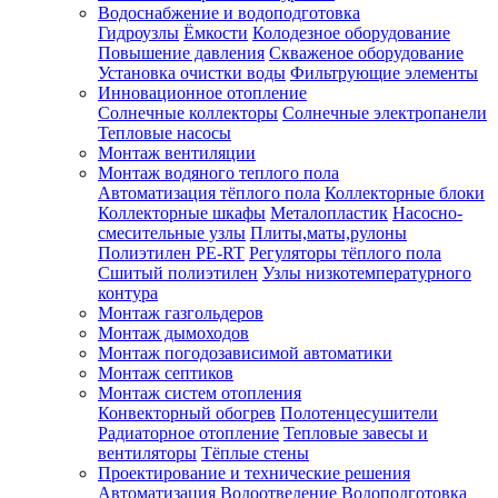
Водоснабжение и водоподготовка
Гидроузлы
Ёмкости
Колодезное оборудование
Повышение давления
Скваженое оборудование
Установка очистки воды
Фильтрующие элементы
Инновационное отопление
Солнечные коллекторы
Солнечные электропанели
Тепловые насосы
Монтаж вентиляции
Монтаж водяного теплого пола
Автоматизация тёплого пола
Коллекторные блоки
Коллекторные шкафы
Металопластик
Насосно-
смесительные узлы
Плиты,маты,рулоны
Полиэтилен PE-RT
Регуляторы тёплого пола
Сшитый полиэтилен
Узлы низкотемпературного
контура
Монтаж газгольдеров
Монтаж дымоходов
Монтаж погодозависимой автоматики
Монтаж септиков
Монтаж систем отопления
Конвекторный обогрев
Полотенцесушители
Радиаторное отопление
Тепловые завесы и
вентиляторы
Тёплые стены
Проектирование и технические решения
Автоматизация
Водоотведение
Водоподготовка