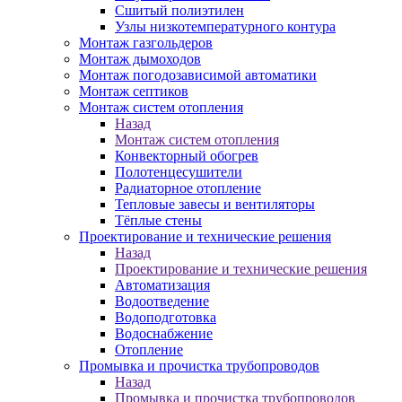
Сшитый полиэтилен
Узлы низкотемпературного контура
Монтаж газгольдеров
Монтаж дымоходов
Монтаж погодозависимой автоматики
Монтаж септиков
Монтаж систем отопления
Назад
Монтаж систем отопления
Конвекторный обогрев
Полотенцесушители
Радиаторное отопление
Тепловые завесы и вентиляторы
Тёплые стены
Проектирование и технические решения
Назад
Проектирование и технические решения
Автоматизация
Водоотведение
Водоподготовка
Водоснабжение
Отопление
Промывка и прочистка трубопроводов
Назад
Промывка и прочистка трубопроводов