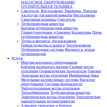
НАСОСНОЕ ОБОРУДОВАНИЕ
ОТОПИТЕЛЬНАЯ ТЕХНИКА
Смесители, Инсталляции, Раковины, Унитазы
Аксессуар для ванной комнаты
Инсталляции
Санитарная керамика
Смесители
Трубопроводная арматура
Бытовая трубопроводная арматура
Газорегулирующие установки
Коллекторы
Пром.
трубопроводная арматура
Трубы и фитинги, теплоизоляция
Гибкая подводка и шланги
Теплоизоляция
Трубопроводные системы
Фитинги и детали
трубопроводов
Услуги
Монтаж котельного оборудования
Бойлеры косвенного нагрева
Газовые котлы
отопления
Гидравлические разделители
Горелки
Дизельные котлы отопления
Мембранные баки
Модульные коллекторные системы
Насосное
оборудование
Системы безопасности
Твёрдотопливные котлы отопления
Теплообменники
Трубозапорная арматура
Электрические котлы отопления
Электрические
накопительные водонагреватели
Алмазное сверление и бурение