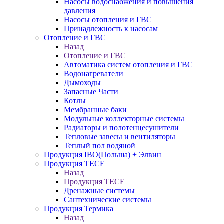
Насосы водоснабжения и повышения
давления
Насосы отопления и ГВС
Принадлежность к насосам
Отопление и ГВС
Назад
Отопление и ГВС
Автоматика систем отопления и ГВС
Водонагреватели
Дымоходы
Запасные Части
Котлы
Мембранные баки
Модульные коллекторные системы
Радиаторы и полотенцесушители
Тепловые завесы и вентиляторы
Теплый пол водяной
Продукция IBO(Польша) + Элвин
Продукция TECE
Назад
Продукция TECE
Дренажные системы
Сантехнические системы
Продукция Термика
Назад