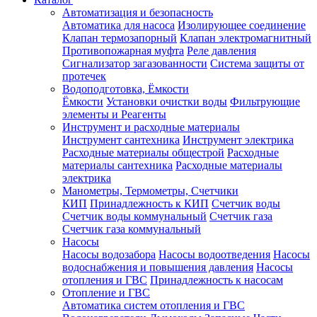
Автоматизация и безопасность
Автоматика для насоса
Изолирующее соединение
Клапан термозапорный
Клапан электромагнитный
Противопожарная муфта
Реле давления
Сигнализатор загазованности
Система защиты от
протечек
Водоподготовка, Ёмкости
Ёмкости
Установки очистки воды
Фильтрующие
элементы и Реагенты
Инструмент и расходные материалы
Инструмент сантехника
Инструмент электрика
Расходные материалы общестрой
Расходные
материалы сантехника
Расходные материалы
электрика
Манометры, Термометры, Счетчики
КИП
Принадлежность к КИП
Счетчик воды
Счетчик воды коммунальный
Счетчик газа
Счетчик газа коммунальный
Насосы
Насосы водозабора
Насосы водоотведения
Насосы
водоснабжения и повышения давления
Насосы
отопления и ГВС
Принадлежность к насосам
Отопление и ГВС
Автоматика систем отопления и ГВС