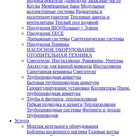
Водонагреватели
Дымоходы
Запасные Части
Котлы
Мембранные баки
Модульные
коллекторные системы
Радиаторы и
полотенцесушители
Тепловые завесы и
вентиляторы
Теплый пол водяной
Продукция IBO(Польша) + Элвин
Продукция TECE
Дренажные системы
Сантехнические системы
Продукция Термика
НАСОСНОЕ ОБОРУДОВАНИЕ
ОТОПИТЕЛЬНАЯ ТЕХНИКА
Смесители, Инсталляции, Раковины, Унитазы
Аксессуар для ванной комнаты
Инсталляции
Санитарная керамика
Смесители
Трубопроводная арматура
Бытовая трубопроводная арматура
Газорегулирующие установки
Коллекторы
Пром.
трубопроводная арматура
Трубы и фитинги, теплоизоляция
Гибкая подводка и шланги
Теплоизоляция
Трубопроводные системы
Фитинги и детали
трубопроводов
Услуги
Монтаж котельного оборудования
Бойлеры косвенного нагрева
Газовые котлы