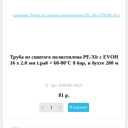
Труба из сшитого полиэтилена PE-Xb с EVOH
16 x 2.0 мм t.раб = 60-80°C 8 бар, в бухте 200 м
Арт. W.PEXB.1602E
81 р.
В корзину