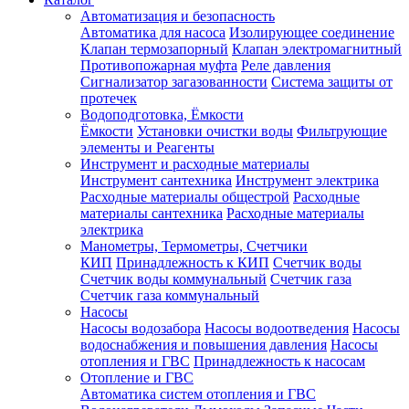
Автоматизация и безопасность
Автоматика для насоса
Изолирующее соединение
Клапан термозапорный
Клапан электромагнитный
Противопожарная муфта
Реле давления
Сигнализатор загазованности
Система защиты от
протечек
Водоподготовка, Ёмкости
Ёмкости
Установки очистки воды
Фильтрующие
элементы и Реагенты
Инструмент и расходные материалы
Инструмент сантехника
Инструмент электрика
Расходные материалы общестрой
Расходные
материалы сантехника
Расходные материалы
электрика
Манометры, Термометры, Счетчики
КИП
Принадлежность к КИП
Счетчик воды
Счетчик воды коммунальный
Счетчик газа
Счетчик газа коммунальный
Насосы
Насосы водозабора
Насосы водоотведения
Насосы
водоснабжения и повышения давления
Насосы
отопления и ГВС
Принадлежность к насосам
Отопление и ГВС
Автоматика систем отопления и ГВС