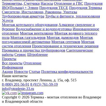
Термометры, Счетчики
Насосы
Отопление и ГВС
Продукция
IBO(Польша) + Элвин
Продукция TECE
Продукция Термика
Смесители, Инсталляции, Раковины, Унитазы
Трубопроводная арматура
Трубы и фитинги, теплоизоляция
Услуги
Монтаж котельного оборудования
Алмазное сверление и
бурение
Водоснабжение и водоподготовка
Инновационное
отопление
Монтаж вентиляции
Монтаж водяного теплого
пола
Монтаж газгольдеров
Монтаж дымоходов
Монтаж
погодозависимой автоматики
Монтаж септиков
Монтаж
систем отопления
Проектирование и технические решения
Промывка и прочистка трубопроводов
Сантехнические
работы
Сервис
Штробление
Проекты
Все проекты
Отопление
Информация
Акции
Новости
Статьи
Политика конфиденциальности
Наши контакты
г. Владимир, проспект Ленина, д. 15а, оф. 515
8 (800) 201-56-91
8 (915) 761-59-19
info@otoplenie-33.ru
Copyright © 2026 Термика - монтаж отопления во Владимире
и Владимирской области