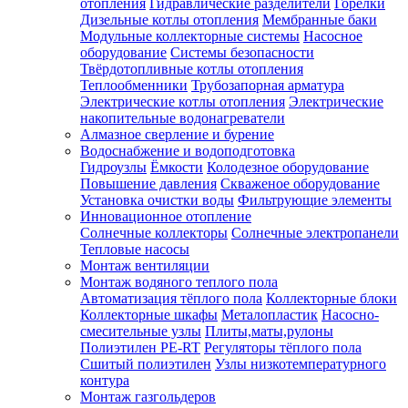
отопления
Гидравлические разделители
Горелки
Дизельные котлы отопления
Мембранные баки
Модульные коллекторные системы
Насосное
оборудование
Системы безопасности
Твёрдотопливные котлы отопления
Теплообменники
Трубозапорная арматура
Электрические котлы отопления
Электрические
накопительные водонагреватели
Алмазное сверление и бурение
Водоснабжение и водоподготовка
Гидроузлы
Ёмкости
Колодезное оборудование
Повышение давления
Скваженое оборудование
Установка очистки воды
Фильтрующие элементы
Инновационное отопление
Солнечные коллекторы
Солнечные электропанели
Тепловые насосы
Монтаж вентиляции
Монтаж водяного теплого пола
Автоматизация тёплого пола
Коллекторные блоки
Коллекторные шкафы
Металопластик
Насосно-
смесительные узлы
Плиты,маты,рулоны
Полиэтилен PE-RT
Регуляторы тёплого пола
Сшитый полиэтилен
Узлы низкотемпературного
контура
Монтаж газгольдеров