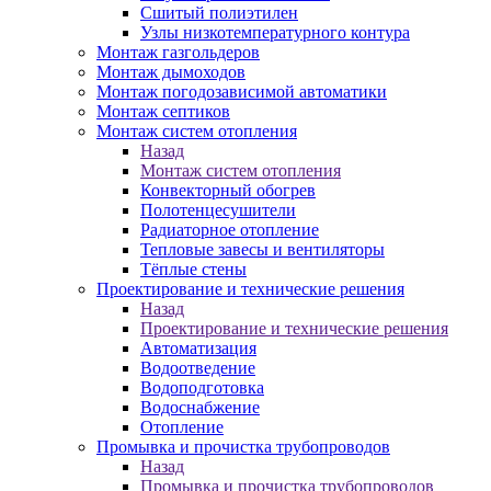
Сшитый полиэтилен
Узлы низкотемпературного контура
Монтаж газгольдеров
Монтаж дымоходов
Монтаж погодозависимой автоматики
Монтаж септиков
Монтаж систем отопления
Назад
Монтаж систем отопления
Конвекторный обогрев
Полотенцесушители
Радиаторное отопление
Тепловые завесы и вентиляторы
Тёплые стены
Проектирование и технические решения
Назад
Проектирование и технические решения
Автоматизация
Водоотведение
Водоподготовка
Водоснабжение
Отопление
Промывка и прочистка трубопроводов
Назад
Промывка и прочистка трубопроводов