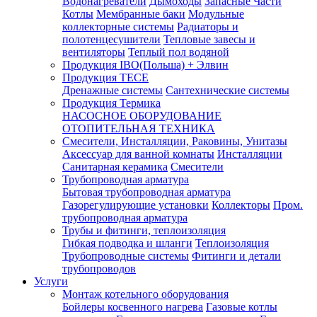
Водонагреватели
Дымоходы
Запасные Части
Котлы
Мембранные баки
Модульные
коллекторные системы
Радиаторы и
полотенцесушители
Тепловые завесы и
вентиляторы
Теплый пол водяной
Продукция IBO(Польша) + Элвин
Продукция TECE
Дренажные системы
Сантехнические системы
Продукция Термика
НАСОСНОЕ ОБОРУДОВАНИЕ
ОТОПИТЕЛЬНАЯ ТЕХНИКА
Смесители, Инсталляции, Раковины, Унитазы
Аксессуар для ванной комнаты
Инсталляции
Санитарная керамика
Смесители
Трубопроводная арматура
Бытовая трубопроводная арматура
Газорегулирующие установки
Коллекторы
Пром.
трубопроводная арматура
Трубы и фитинги, теплоизоляция
Гибкая подводка и шланги
Теплоизоляция
Трубопроводные системы
Фитинги и детали
трубопроводов
Услуги
Монтаж котельного оборудования
Бойлеры косвенного нагрева
Газовые котлы