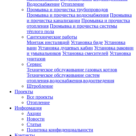
Водоснабжение
Отопление
Промывка и прочистка трубопроводов
Промывка и прочистка водоснабжения
Промывка
и прочистка канализации
Промывка и прочистка
отопления
Промывка и прочистка системы
тёплого пола
Сантехнические работы
Монтаж инсталяций
Установка биде
Установка
ванн
Установка душевых кабин
Установка раковин
и умывальников
Установка смесителей
Установка
унитазов
Сервис
Техническое обслуживание газовых котлов
Техническое обслуживание систем
отопления,водоснабжения,водоотведения
Штробление
Проекты
Все проекты
Отопление
Информация
Акции
Новости
Статьи
Политика конфиденциальности
Контакты