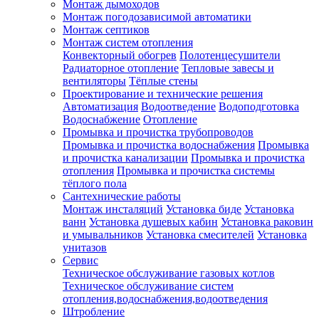
Монтаж дымоходов
Монтаж погодозависимой автоматики
Монтаж септиков
Монтаж систем отопления
Конвекторный обогрев
Полотенцесушители
Радиаторное отопление
Тепловые завесы и
вентиляторы
Тёплые стены
Проектирование и технические решения
Автоматизация
Водоотведение
Водоподготовка
Водоснабжение
Отопление
Промывка и прочистка трубопроводов
Промывка и прочистка водоснабжения
Промывка
и прочистка канализации
Промывка и прочистка
отопления
Промывка и прочистка системы
тёплого пола
Сантехнические работы
Монтаж инсталяций
Установка биде
Установка
ванн
Установка душевых кабин
Установка раковин
и умывальников
Установка смесителей
Установка
унитазов
Сервис
Техническое обслуживание газовых котлов
Техническое обслуживание систем
отопления,водоснабжения,водоотведения
Штробление