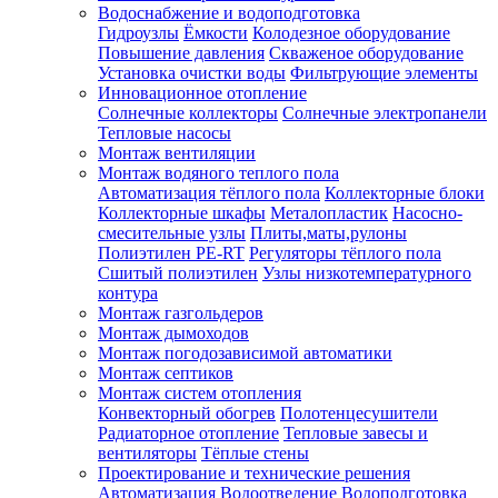
Водоснабжение и водоподготовка
Гидроузлы
Ёмкости
Колодезное оборудование
Повышение давления
Скваженое оборудование
Установка очистки воды
Фильтрующие элементы
Инновационное отопление
Солнечные коллекторы
Солнечные электропанели
Тепловые насосы
Монтаж вентиляции
Монтаж водяного теплого пола
Автоматизация тёплого пола
Коллекторные блоки
Коллекторные шкафы
Металопластик
Насосно-
смесительные узлы
Плиты,маты,рулоны
Полиэтилен PE-RT
Регуляторы тёплого пола
Сшитый полиэтилен
Узлы низкотемпературного
контура
Монтаж газгольдеров
Монтаж дымоходов
Монтаж погодозависимой автоматики
Монтаж септиков
Монтаж систем отопления
Конвекторный обогрев
Полотенцесушители
Радиаторное отопление
Тепловые завесы и
вентиляторы
Тёплые стены
Проектирование и технические решения
Автоматизация
Водоотведение
Водоподготовка