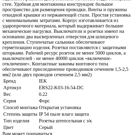
стен. Удобная для монтажника конструкция: большое
пространство для размещения проводки. Винты и пружины
откидной крышки из нержавеющей стали. Простая установка
с минимальными затратами. Корпус изготавливается из
ударопрочного материала, который выдерживает большие
механические нагрузки. Выключатели и розетки имеют на
основании два высверленных отверстия для шлицевого
крепления. Ступенчатые сальники обеспечивают
герметизацию изделия. Розетки поставляются с защитными
шторками. Рабочий ресурс розеток не менее 5000 циклов, а
выключателей - не менее 40000 циклов «включение-
отключение». Контактные зажимы винтового типа
обеспечивают присоединение проводников сечением 1,5-2,5
мм2 (или двух проводов сечением 2,5 мм2)
Бренд
IEK
Артикул
ERS22-K03-16-54-DC
Вес
0.22
Серия
Форс
Способ монтажа
Открытая установка
Степень защиты
IP 54 пыле влаго защита
Тип изделия
Розетка штепсельная с з/к
Цвет
Серый
Вам может понравиться