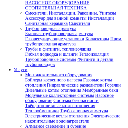
НАСОСНОЕ ОБОРУДОВАНИЕ
ОТОПИТЕЛЬНАЯ ТЕХНИКА
Смесители, Инсталляции, Раковины, Унитазы
Аксессуар для ванной комнаты
Инсталляции
Санитарная керамика
Смесители
Трубопроводная арматура
Бытовая трубопроводная арматура
Газорегулирующие установки
Коллекторы
Пром.
трубопроводная арматура
Трубы и фитинги, теплоизоляция
Гибкая подводка и шланги
Теплоизоляция
Трубопроводные системы
Фитинги и детали
трубопроводов
Услуги
Монтаж котельного оборудования
Бойлеры косвенного нагрева
Газовые котлы
отопления
Гидравлические разделители
Горелки
Дизельные котлы отопления
Мембранные баки
Модульные коллекторные системы
Насосное
оборудование
Системы безопасности
Твёрдотопливные котлы отопления
Теплообменники
Трубозапорная арматура
Электрические котлы отопления
Электрические
накопительные водонагреватели
Алмазное сверление и бурение