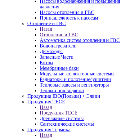
Насосы водоснабжения и повышения
давления
Насосы отопления и ГВС
Принадлежность к насосам
Отопление и ГВС
Назад
Отопление и ГВС
Автоматика систем отопления и ГВС
Водонагреватели
Дымоходы
Запасные Части
Котлы
Мембранные баки
Модульные коллекторные системы
Радиаторы и полотенцесушители
Тепловые завесы и вентиляторы
Теплый пол водяной
Продукция IBO(Польша) + Элвин
Продукция TECE
Назад
Продукция TECE
Дренажные системы
Сантехнические системы
Продукция Термика
Назад