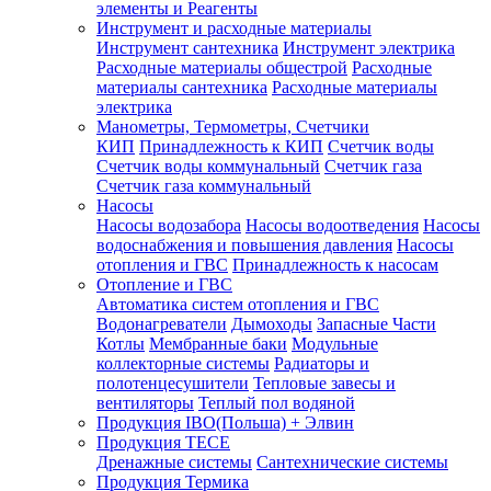
элементы и Реагенты
Инструмент и расходные материалы
Инструмент сантехника
Инструмент электрика
Расходные материалы общестрой
Расходные
материалы сантехника
Расходные материалы
электрика
Манометры, Термометры, Счетчики
КИП
Принадлежность к КИП
Счетчик воды
Счетчик воды коммунальный
Счетчик газа
Счетчик газа коммунальный
Насосы
Насосы водозабора
Насосы водоотведения
Насосы
водоснабжения и повышения давления
Насосы
отопления и ГВС
Принадлежность к насосам
Отопление и ГВС
Автоматика систем отопления и ГВС
Водонагреватели
Дымоходы
Запасные Части
Котлы
Мембранные баки
Модульные
коллекторные системы
Радиаторы и
полотенцесушители
Тепловые завесы и
вентиляторы
Теплый пол водяной
Продукция IBO(Польша) + Элвин
Продукция TECE
Дренажные системы
Сантехнические системы
Продукция Термика