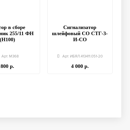
ор в сборе
Сигнализатор
ник 255/11 ФН
шлейфовый СО СТГ-3-
(Н100)
И-СО
Арт. М368
Арт. ИБЯЛ.413411.051-20
800 р.
4 000 р.