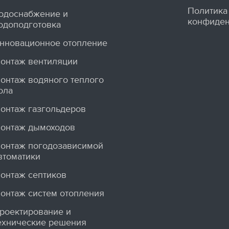
Политика
одоснабжение и
конфиден
одоподготовка
нновационное отопление
онтаж вентиляции
онтаж водяного теплого
ола
онтаж газгольдеров
онтаж дымоходов
онтаж погодозависимой
втоматики
онтаж септиков
онтаж систем отопления
роектирование и
ехнические решения