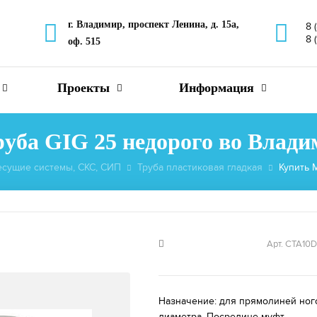
г. Владимир, проспект Ленина, д. 15а,
8 
8 
оф. 515
Проекты
Информация
уба GIG 25 недорого во Влади
есущие системы, СКС, СИП
Труба пластиковая гладкая
Купить 
Арт. CTA10
Назначение: для прямолиней ног
диаметра. Посредине муфт...