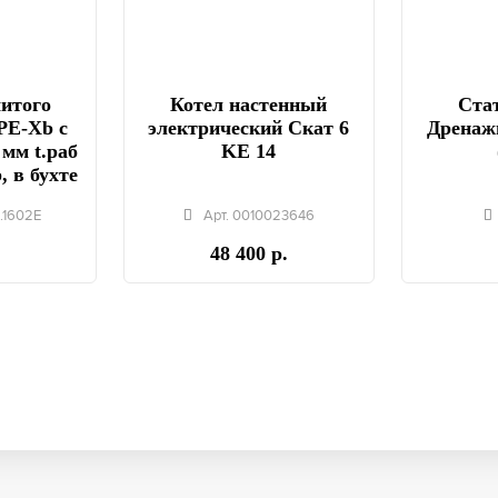
шитого
Котел настенный
Стат
PE-Xb с
электрический Скат 6
Дренаж
 мм t.раб
KE 14
, в бухте
.1602E
Арт. 0010023646
48 400 р.