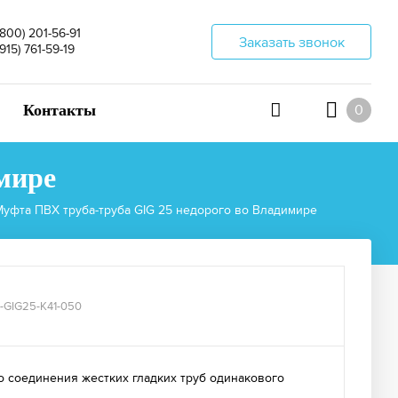
(800) 201-56-91
Заказать звонок
(915) 761-59-19
Контакты
0
мире
Муфта ПВХ труба-труба GIG 25 недорого во Владимире
D-GIG25-K41-050
о соединения жестких гладких труб одинакового