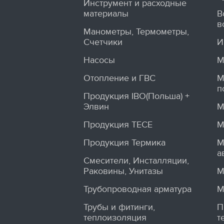
Инструмент и расходные
материалы
В
в
Манометры, Термометры,
Счетчики
И
Насосы
М
Отопление и ГВС
М
п
Продукция IBO(Польша) +
Элвин
М
Продукция TECE
М
Продукция Термика
М
а
Смесители, Инсталляции,
Раковины, Унитазы
М
Трубопроводная арматура
М
Трубы и фитинги,
П
теплоизоляция
т