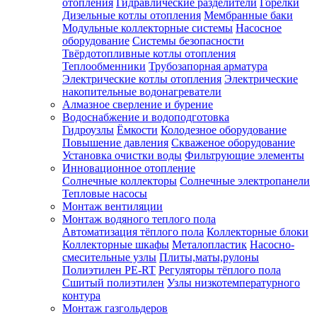
отопления
Гидравлические разделители
Горелки
Дизельные котлы отопления
Мембранные баки
Модульные коллекторные системы
Насосное
оборудование
Системы безопасности
Твёрдотопливные котлы отопления
Теплообменники
Трубозапорная арматура
Электрические котлы отопления
Электрические
накопительные водонагреватели
Алмазное сверление и бурение
Водоснабжение и водоподготовка
Гидроузлы
Ёмкости
Колодезное оборудование
Повышение давления
Скваженое оборудование
Установка очистки воды
Фильтрующие элементы
Инновационное отопление
Солнечные коллекторы
Солнечные электропанели
Тепловые насосы
Монтаж вентиляции
Монтаж водяного теплого пола
Автоматизация тёплого пола
Коллекторные блоки
Коллекторные шкафы
Металопластик
Насосно-
смесительные узлы
Плиты,маты,рулоны
Полиэтилен PE-RT
Регуляторы тёплого пола
Сшитый полиэтилен
Узлы низкотемпературного
контура
Монтаж газгольдеров