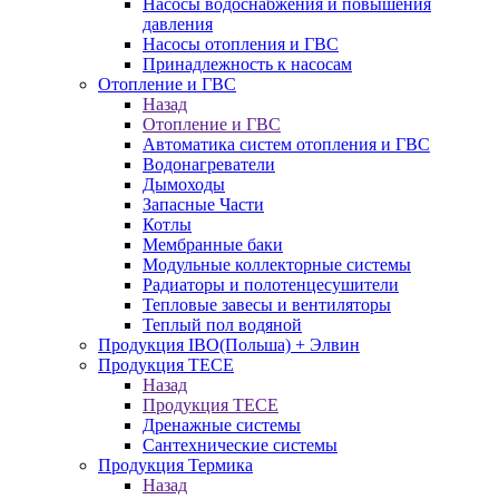
Насосы водоснабжения и повышения
давления
Насосы отопления и ГВС
Принадлежность к насосам
Отопление и ГВС
Назад
Отопление и ГВС
Автоматика систем отопления и ГВС
Водонагреватели
Дымоходы
Запасные Части
Котлы
Мембранные баки
Модульные коллекторные системы
Радиаторы и полотенцесушители
Тепловые завесы и вентиляторы
Теплый пол водяной
Продукция IBO(Польша) + Элвин
Продукция TECE
Назад
Продукция TECE
Дренажные системы
Сантехнические системы
Продукция Термика
Назад