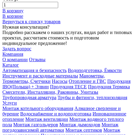
В корзину
В корзине
Вернуться к списку товаров
Нужная консультация?
Подробно расскажем о наших услугах, видах работ и типовых
проектах, рассчитаем стоимость и подготовим
индивидуальное предложение!
Задать вопрос
Компания
О компании
Отзывы
Каталог
Автоматизация и безопасность
Водоподготовка, Ёмкости
Инструмент и расходные материалы
Манометры,
Термометры, Счетчики
Насосы
Отопление и ГВС
Продукция
IBO(Польша) + Элвин
Продукция TECE
Продукция Термика
Смесители, Инсталляции, Раковины, Унитазы
Трубопроводная арматура
Трубы и фитинги, теплоизоляция
Услуги
Монтаж котельного оборудования
Алмазное сверление и
бурение
Водоснабжение и водоподготовка
Инновационное
отопление
Монтаж вентиляции
Монтаж водяного теплого
пола
Монтаж газгольдеров
Монтаж дымоходов
Монтаж
погодозависимой автоматики
Монтаж септиков
Монтаж