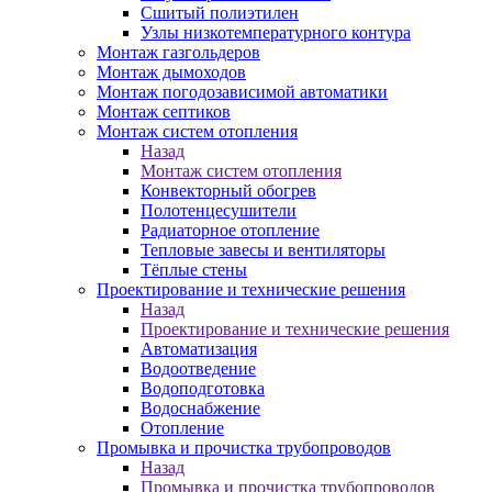
Сшитый полиэтилен
Узлы низкотемпературного контура
Монтаж газгольдеров
Монтаж дымоходов
Монтаж погодозависимой автоматики
Монтаж септиков
Монтаж систем отопления
Назад
Монтаж систем отопления
Конвекторный обогрев
Полотенцесушители
Радиаторное отопление
Тепловые завесы и вентиляторы
Тёплые стены
Проектирование и технические решения
Назад
Проектирование и технические решения
Автоматизация
Водоотведение
Водоподготовка
Водоснабжение
Отопление
Промывка и прочистка трубопроводов
Назад
Промывка и прочистка трубопроводов