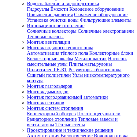
Водоснабжение и водоподготовка
Гидроузлы
Ёмкости
Колодезное оборудование
Повышение давления
Скваженое оборудование
Установка очистки воды
Фильтрующие элементы
Инновационное отопление
Солнечные коллекторы
Солнечные электропанели
Тепловые насосы
Монтаж вентиляции
Монтаж водяного теплого пола
Автоматизация тёплого пола
Коллекторные блоки
Коллекторные шкафы
Металопластик
Насосно-
смесительные узлы
Плиты,маты,рулоны
Полиэтилен PE-RT
Регуляторы тёплого пола
Сшитый полиэтилен
Узлы низкотемпературного
контура
Монтаж газгольдеров
Монтаж дымоходов
Монтаж погодозависимой автоматики
Монтаж септиков
Монтаж систем отопления
Конвекторный обогрев
Полотенцесушители
Радиаторное отопление
Тепловые завесы и
вентиляторы
Тёплые стены
Проектирование и технические решения
Автоматизация
Водоотведение
Водоподготовка