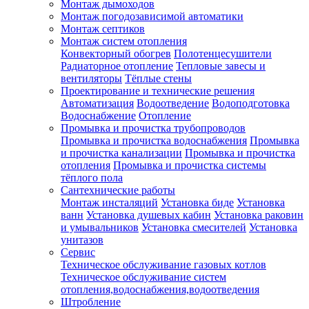
Монтаж дымоходов
Монтаж погодозависимой автоматики
Монтаж септиков
Монтаж систем отопления
Конвекторный обогрев
Полотенцесушители
Радиаторное отопление
Тепловые завесы и
вентиляторы
Тёплые стены
Проектирование и технические решения
Автоматизация
Водоотведение
Водоподготовка
Водоснабжение
Отопление
Промывка и прочистка трубопроводов
Промывка и прочистка водоснабжения
Промывка
и прочистка канализации
Промывка и прочистка
отопления
Промывка и прочистка системы
тёплого пола
Сантехнические работы
Монтаж инсталяций
Установка биде
Установка
ванн
Установка душевых кабин
Установка раковин
и умывальников
Установка смесителей
Установка
унитазов
Сервис
Техническое обслуживание газовых котлов
Техническое обслуживание систем
отопления,водоснабжения,водоотведения
Штробление