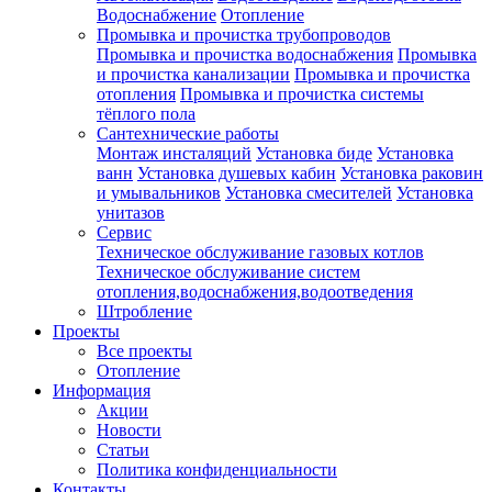
Водоснабжение
Отопление
Промывка и прочистка трубопроводов
Промывка и прочистка водоснабжения
Промывка
и прочистка канализации
Промывка и прочистка
отопления
Промывка и прочистка системы
тёплого пола
Сантехнические работы
Монтаж инсталяций
Установка биде
Установка
ванн
Установка душевых кабин
Установка раковин
и умывальников
Установка смесителей
Установка
унитазов
Сервис
Техническое обслуживание газовых котлов
Техническое обслуживание систем
отопления,водоснабжения,водоотведения
Штробление
Проекты
Все проекты
Отопление
Информация
Акции
Новости
Статьи
Политика конфиденциальности
Контакты