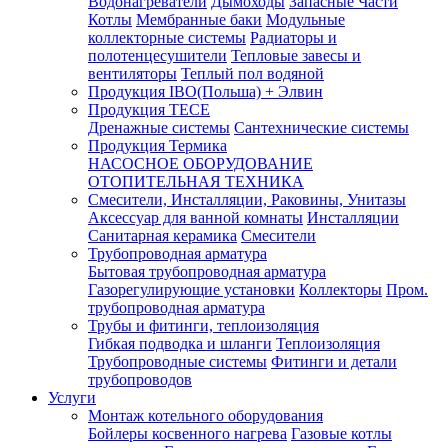
Водонагреватели
Дымоходы
Запасные Части
Котлы
Мембранные баки
Модульные
коллекторные системы
Радиаторы и
полотенцесушители
Тепловые завесы и
вентиляторы
Теплый пол водяной
Продукция IBO(Польша) + Элвин
Продукция TECE
Дренажные системы
Сантехнические системы
Продукция Термика
НАСОСНОЕ ОБОРУДОВАНИЕ
ОТОПИТЕЛЬНАЯ ТЕХНИКА
Смесители, Инсталляции, Раковины, Унитазы
Аксессуар для ванной комнаты
Инсталляции
Санитарная керамика
Смесители
Трубопроводная арматура
Бытовая трубопроводная арматура
Газорегулирующие установки
Коллекторы
Пром.
трубопроводная арматура
Трубы и фитинги, теплоизоляция
Гибкая подводка и шланги
Теплоизоляция
Трубопроводные системы
Фитинги и детали
трубопроводов
Услуги
Монтаж котельного оборудования
Бойлеры косвенного нагрева
Газовые котлы