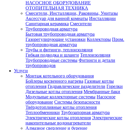
НАСОСНОЕ ОБОРУДОВАНИЕ
ОТОПИТЕЛЬНАЯ ТЕХНИКА
Смесители, Инсталляции, Раковины, Унитазы
Аксессуар для ванной комнаты
Инсталляции
Санитарная керамика
Смесители
Трубопроводная арматура
Бытовая трубопроводная арматура
Газорегулирующие установки
Коллекторы
Пром.
трубопроводная арматура
Трубы и фитинги, теплоизоляция
Гибкая подводка и шланги
Теплоизоляция
Трубопроводные системы
Фитинги и детали
трубопроводов
Услуги
Монтаж котельного оборудования
Бойлеры косвенного нагрева
Газовые котлы
отопления
Гидравлические разделители
Горелки
Дизельные котлы отопления
Мембранные баки
Модульные коллекторные системы
Насосное
оборудование
Системы безопасности
Твёрдотопливные котлы отопления
Теплообменники
Трубозапорная арматура
Электрические котлы отопления
Электрические
накопительные водонагреватели
Алмазное сверление и бурение