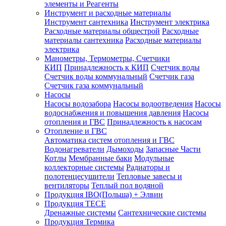
элементы и Реагенты
Инструмент и расходные материалы
Инструмент сантехника
Инструмент электрика
Расходные материалы общестрой
Расходные
материалы сантехника
Расходные материалы
электрика
Манометры, Термометры, Счетчики
КИП
Принадлежность к КИП
Счетчик воды
Счетчик воды коммунальный
Счетчик газа
Счетчик газа коммунальный
Насосы
Насосы водозабора
Насосы водоотведения
Насосы
водоснабжения и повышения давления
Насосы
отопления и ГВС
Принадлежность к насосам
Отопление и ГВС
Автоматика систем отопления и ГВС
Водонагреватели
Дымоходы
Запасные Части
Котлы
Мембранные баки
Модульные
коллекторные системы
Радиаторы и
полотенцесушители
Тепловые завесы и
вентиляторы
Теплый пол водяной
Продукция IBO(Польша) + Элвин
Продукция TECE
Дренажные системы
Сантехнические системы
Продукция Термика