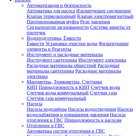
Автоматизация и безопасность
Автоматика для насоса
Изолирующее соединение
Клапан термозапорный
Клапан электромагнитный
Противопожарная муфта
Реле давления
Сигнализатор загазованности
Система защиты от
протечек
Водоподготовка, Ёмкости
Ёмкости
Установки очистки воды
Фильтрующие
элементы и Реагенты
Инструмент и расходные материалы
Инструмент сантехника
Инструмент электрика
Расходные материалы общестрой
Расходные
материалы сантехника
Расходные материалы
электрика
Манометры, Термометры, Счетчики
КИП
Принадлежность к КИП
Счетчик воды
Счетчик воды коммунальный
Счетчик газа
Счетчик газа коммунальный
Насосы
Насосы водозабора
Насосы водоотведения
Насосы
водоснабжения и повышения давления
Насосы
отопления и ГВС
Принадлежность к насосам
Отопление и ГВС
Автоматика систем отопления и ГВС