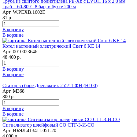
Труба из сшитого полиэтилена PE-Xb с EVOH 16 x 2.0 мм
t.раб = 60-80°C 8 бар, в бухте 200 м
Арт. W.PEXB.1602E
81 р.
В корзину
В корзине
Котел настенный электрический Скат 6 KE 14
Арт. 0010023646
48 400 р.
В корзину
В корзине
Статор в сборе Дренажник 255/11 ФН (Н100)
Арт. М368
800 р.
В корзину
В корзине
Сигнализатор шлейфовый СО СТГ-3-И-СО
Арт. ИБЯЛ.413411.051-20
4 000 р.