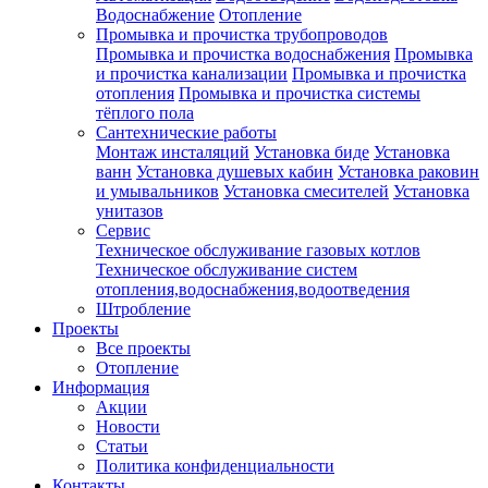
Водоснабжение
Отопление
Промывка и прочистка трубопроводов
Промывка и прочистка водоснабжения
Промывка
и прочистка канализации
Промывка и прочистка
отопления
Промывка и прочистка системы
тёплого пола
Сантехнические работы
Монтаж инсталяций
Установка биде
Установка
ванн
Установка душевых кабин
Установка раковин
и умывальников
Установка смесителей
Установка
унитазов
Сервис
Техническое обслуживание газовых котлов
Техническое обслуживание систем
отопления,водоснабжения,водоотведения
Штробление
Проекты
Все проекты
Отопление
Информация
Акции
Новости
Статьи
Политика конфиденциальности
Контакты