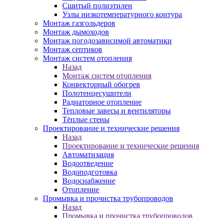
Сшитый полиэтилен
Узлы низкотемпературного контура
Монтаж газгольдеров
Монтаж дымоходов
Монтаж погодозависимой автоматики
Монтаж септиков
Монтаж систем отопления
Назад
Монтаж систем отопления
Конвекторный обогрев
Полотенцесушители
Радиаторное отопление
Тепловые завесы и вентиляторы
Тёплые стены
Проектирование и технические решения
Назад
Проектирование и технические решения
Автоматизация
Водоотведение
Водоподготовка
Водоснабжение
Отопление
Промывка и прочистка трубопроводов
Назад
Промывка и прочистка трубопроводов