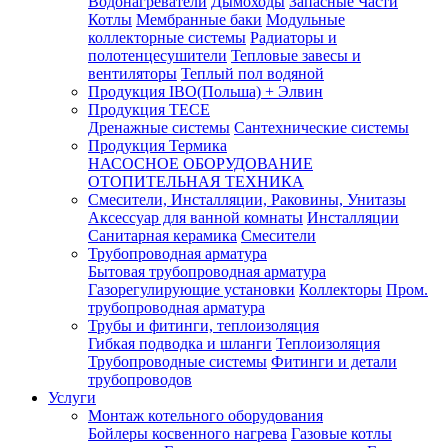
Водонагреватели
Дымоходы
Запасные Части
Котлы
Мембранные баки
Модульные
коллекторные системы
Радиаторы и
полотенцесушители
Тепловые завесы и
вентиляторы
Теплый пол водяной
Продукция IBO(Польша) + Элвин
Продукция TECE
Дренажные системы
Сантехнические системы
Продукция Термика
НАСОСНОЕ ОБОРУДОВАНИЕ
ОТОПИТЕЛЬНАЯ ТЕХНИКА
Смесители, Инсталляции, Раковины, Унитазы
Аксессуар для ванной комнаты
Инсталляции
Санитарная керамика
Смесители
Трубопроводная арматура
Бытовая трубопроводная арматура
Газорегулирующие установки
Коллекторы
Пром.
трубопроводная арматура
Трубы и фитинги, теплоизоляция
Гибкая подводка и шланги
Теплоизоляция
Трубопроводные системы
Фитинги и детали
трубопроводов
Услуги
Монтаж котельного оборудования
Бойлеры косвенного нагрева
Газовые котлы