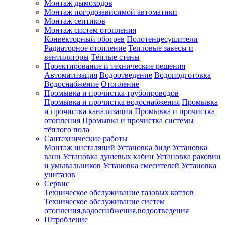
Монтаж дымоходов
Монтаж погодозависимой автоматики
Монтаж септиков
Монтаж систем отопления
Конвекторный обогрев
Полотенцесушители
Радиаторное отопление
Тепловые завесы и
вентиляторы
Тёплые стены
Проектирование и технические решения
Автоматизация
Водоотведение
Водоподготовка
Водоснабжение
Отопление
Промывка и прочистка трубопроводов
Промывка и прочистка водоснабжения
Промывка
и прочистка канализации
Промывка и прочистка
отопления
Промывка и прочистка системы
тёплого пола
Сантехнические работы
Монтаж инсталяций
Установка биде
Установка
ванн
Установка душевых кабин
Установка раковин
и умывальников
Установка смесителей
Установка
унитазов
Сервис
Техническое обслуживание газовых котлов
Техническое обслуживание систем
отопления,водоснабжения,водоотведения
Штробление