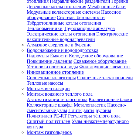
отопления
Гидравлические разделители
Горелки
Дизельные котлы отопления
Мембранные баки
Модульные коллекторные системы
Насосное
оборудование
Системы безопасности
Твёрдотопливные котлы отопления
Теплообменники
Трубозапорная арматура
Электрические котлы отопления
Электрические
накопительные водонагреватели
Алмазное сверление и бурение
Водоснабжение и водоподготовка
Гидроузлы
Ёмкости
Колодезное оборудование
Повышение давления
Скваженое оборудование
Установка очистки воды
Фильтрующие элементы
Инновационное отопление
Солнечные коллекторы
Солнечные электропанели
Тепловые насосы
Монтаж вентиляции
Монтаж водяного теплого пола
Автоматизация тёплого пола
Коллекторные блоки
Коллекторные шкафы
Металопластик
Насосно-
смесительные узлы
Плиты,маты,рулоны
Полиэтилен PE-RT
Регуляторы тёплого пола
Сшитый полиэтилен
Узлы низкотемпературного
контура
Монтаж газгольдеров