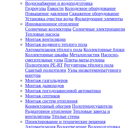
Водоснабжение и водоподготовка
Гидроузлы
Ёмкости
Колодезное оборудование
Повышение давления
Скваженое оборудование
Установка очистки воды
Фильтрующие элементы
Инновационное отопление
Солнечные коллекторы
Солнечные электропанели
Тепловые насосы
Монтаж вентиляции
Монтаж водяного теплого пола
Автоматизация тёплого пола
Коллекторные блоки
Коллекторные шкафы
Металопластик
Насосно-
смесительные узлы
Плиты,маты,рулоны
Полиэтилен PE-RT
Регуляторы тёплого пола
Сшитый полиэтилен
Узлы низкотемпературного
контура
Монтаж газгольдеров
Монтаж дымоходов
Монтаж погодозависимой автоматики
Монтаж септиков
Монтаж систем отопления
Конвекторный обогрев
Полотенцесушители
Радиаторное отопление
Тепловые завесы и
вентиляторы
Тёплые стены
Проектирование и технические решения
Автоматизация
Водоотведение
Водоподготовка