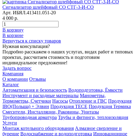
Сигнализатор шлейфовый СО СТГ-3-И-СО
Арт. ИБЯЛ.413411.051-20
4 000 р.
В корзину
В корзине
Вернуться к списку товаров
Нужная консультация?
Подробно расскажем о наших услугах, видах работ и типовых
проектах, рассчитаем стоимость и подготовим
индивидуальное предложение!
Задать вопрос
Компания
О компании
Отзывы
Каталог
Автоматизация и безопасность
Водоподготовка, Ёмкости
Инструмент и расходные материалы
Манометры,
Термометры, Счетчики
Насосы
Отопление и ГВС
Продукция
IBO(Польша) + Элвин
Продукция TECE
Продукция Термика
Смесители, Инсталляции, Раковины, Унитазы
Трубопроводная арматура
Трубы и фитинги, теплоизоляция
Услуги
Монтаж котельного оборудования
Алмазное сверление и
бурение
Водоснабжение и водоподготовка
Инновационное