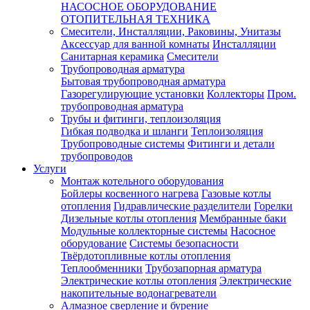
НАСОСНОЕ ОБОРУДОВАНИЕ
ОТОПИТЕЛЬНАЯ ТЕХНИКА
Смесители, Инсталляции, Раковины, Унитазы
Аксессуар для ванной комнаты
Инсталляции
Санитарная керамика
Смесители
Трубопроводная арматура
Бытовая трубопроводная арматура
Газорегулирующие установки
Коллекторы
Пром.
трубопроводная арматура
Трубы и фитинги, теплоизоляция
Гибкая подводка и шланги
Теплоизоляция
Трубопроводные системы
Фитинги и детали
трубопроводов
Услуги
Монтаж котельного оборудования
Бойлеры косвенного нагрева
Газовые котлы
отопления
Гидравлические разделители
Горелки
Дизельные котлы отопления
Мембранные баки
Модульные коллекторные системы
Насосное
оборудование
Системы безопасности
Твёрдотопливные котлы отопления
Теплообменники
Трубозапорная арматура
Электрические котлы отопления
Электрические
накопительные водонагреватели
Алмазное сверление и бурение