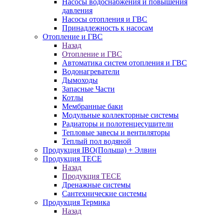
Насосы водоснабжения и повышения
давления
Насосы отопления и ГВС
Принадлежность к насосам
Отопление и ГВС
Назад
Отопление и ГВС
Автоматика систем отопления и ГВС
Водонагреватели
Дымоходы
Запасные Части
Котлы
Мембранные баки
Модульные коллекторные системы
Радиаторы и полотенцесушители
Тепловые завесы и вентиляторы
Теплый пол водяной
Продукция IBO(Польша) + Элвин
Продукция TECE
Назад
Продукция TECE
Дренажные системы
Сантехнические системы
Продукция Термика
Назад