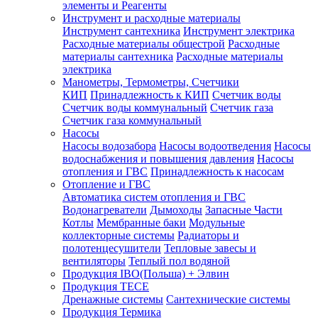
элементы и Реагенты
Инструмент и расходные материалы
Инструмент сантехника
Инструмент электрика
Расходные материалы общестрой
Расходные
материалы сантехника
Расходные материалы
электрика
Манометры, Термометры, Счетчики
КИП
Принадлежность к КИП
Счетчик воды
Счетчик воды коммунальный
Счетчик газа
Счетчик газа коммунальный
Насосы
Насосы водозабора
Насосы водоотведения
Насосы
водоснабжения и повышения давления
Насосы
отопления и ГВС
Принадлежность к насосам
Отопление и ГВС
Автоматика систем отопления и ГВС
Водонагреватели
Дымоходы
Запасные Части
Котлы
Мембранные баки
Модульные
коллекторные системы
Радиаторы и
полотенцесушители
Тепловые завесы и
вентиляторы
Теплый пол водяной
Продукция IBO(Польша) + Элвин
Продукция TECE
Дренажные системы
Сантехнические системы
Продукция Термика