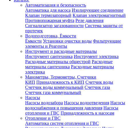
Автоматизация и безопасность
Автоматика для насоса
Изолирующее соединение
Клапан термозапорный
Клапан электромагнитный
Противопожарная муфта
Реле давления
Сигнализатор загазованности
Система защиты от
протечек
Водоподготовка, Ёмкости
Ёмкости
Установки очистки воды
Фильтрующие
элементы и Реагенты
Инструмент и расходные материалы
Инструмент сантехника
Инструмент электрика
Расходные материалы общестрой
Расходные
материалы сантехника
Расходные материалы
электрика
Манометры, Термометры, Счетчики
КИП
Принадлежность к КИП
Счетчик воды
Счетчик воды коммунальный
Счетчик газа
Счетчик газа коммунальный
Насосы
Насосы водозабора
Насосы водоотведения
Насосы
водоснабжения и повышения давления
Насосы
отопления и ГВС
Принадлежность к насосам
Отопление и ГВС
Автоматика систем отопления и ГВС