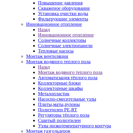
Повышение давления
Скваженое оборудование
Установка очистки воды
Фильтрующие элементы
Инновационное отопление
Назад
Инновационное отопление
Солнечные коллекторы
Солнечные электропанели
Тепловые насосы
Монтаж вентиляции
Монтаж водяного теплого пола
Назад
Монтаж водяного теплого пола
Автоматизация тёплого пола
Коллекторные блоки
Коллекторные шкафы
Металопластик
Насосно-смесительные узлы
Плиты,маты,рулоны
Полиэтилен PE-RT
Регуляторы тёплого пола
Сшитый полиэтилен
Узлы низкотемпературного контура
Монтаж газгольдеров