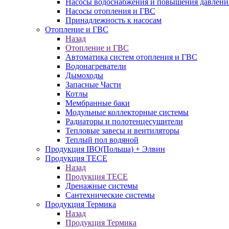
Насосы водоснабжения и повышения давлени
Насосы отопления и ГВС
Принадлежность к насосам
Отопление и ГВС
Назад
Отопление и ГВС
Автоматика систем отопления и ГВС
Водонагреватели
Дымоходы
Запасные Части
Котлы
Мембранные баки
Модульные коллекторные системы
Радиаторы и полотенцесушители
Тепловые завесы и вентиляторы
Теплый пол водяной
Продукция IBO(Польша) + Элвин
Продукция TECE
Назад
Продукция TECE
Дренажные системы
Сантехнические системы
Продукция Термика
Назад
Продукция Термика