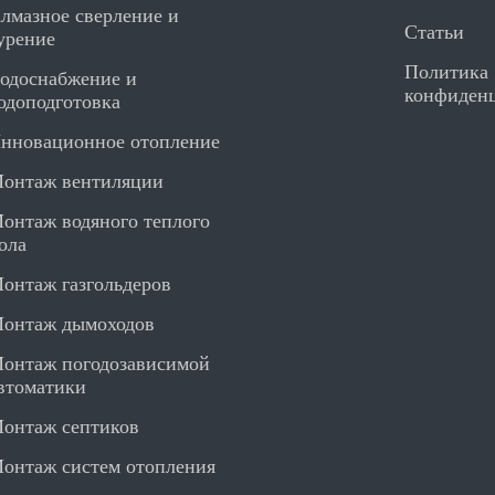
лмазное сверление и
Статьи
урение
Политика
одоснабжение и
конфиден
одоподготовка
нновационное отопление
онтаж вентиляции
онтаж водяного теплого
ола
онтаж газгольдеров
онтаж дымоходов
онтаж погодозависимой
втоматики
онтаж септиков
онтаж систем отопления