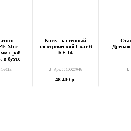
шитого
Котел настенный
Стат
PE-Xb с
электрический Скат 6
Дренаж
 мм t.раб
KE 14
, в бухте
.1602E
Арт. 0010023646
48 400 р.