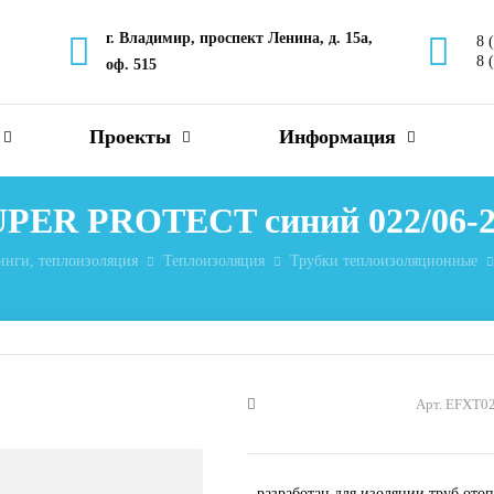
г. Владимир, проспект Ленина, д. 15а,
8 
8 
оф. 515
Проекты
Информация
SUPER PROTECT синий 022/06-2
инги, теплоизоляция
Теплоизоляция
Трубки теплоизоляционные
Арт. EFXT0
- разработан для изоляции труб от