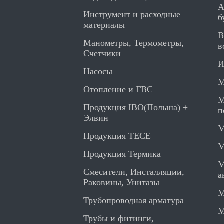
А
Инструмент и расходные
б
материалы
В
Манометры, Термометры,
в
Счетчики
И
Насосы
М
Отопление и ГВС
М
Продукция IBO(Польша) +
п
Элвин
М
Продукция TECE
М
Продукция Термика
М
Смесители, Инсталляции,
а
Раковины, Унитазы
М
Трубопроводная арматура
М
Трубы и фитинги,