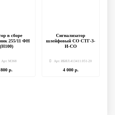
ор в сборе
Сигнализатор
ник 255/11 ФН
шлейфовый СО СТГ-3-
(Н100)
И-СО
Арт. М368
Арт. ИБЯЛ.413411.051-20
800 р.
4 000 р.