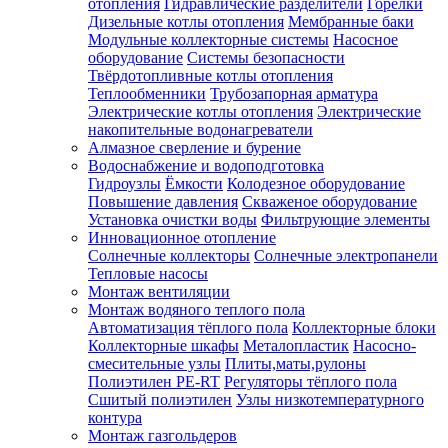
отопления
Гидравлические разделители
Горелки
Дизельные котлы отопления
Мембранные баки
Модульные коллекторные системы
Насосное
оборудование
Системы безопасности
Твёрдотопливные котлы отопления
Теплообменники
Трубозапорная арматура
Электрические котлы отопления
Электрические
накопительные водонагреватели
Алмазное сверление и бурение
Водоснабжение и водоподготовка
Гидроузлы
Ёмкости
Колодезное оборудование
Повышение давления
Скваженое оборудование
Установка очистки воды
Фильтрующие элементы
Инновационное отопление
Солнечные коллекторы
Солнечные электропанели
Тепловые насосы
Монтаж вентиляции
Монтаж водяного теплого пола
Автоматизация тёплого пола
Коллекторные блоки
Коллекторные шкафы
Металопластик
Насосно-
смесительные узлы
Плиты,маты,рулоны
Полиэтилен PE-RT
Регуляторы тёплого пола
Сшитый полиэтилен
Узлы низкотемпературного
контура
Монтаж газгольдеров