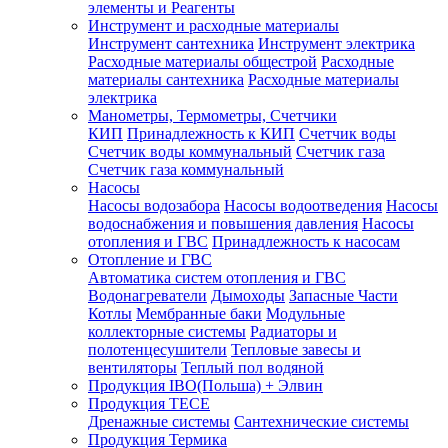
элементы и Реагенты
Инструмент и расходные материалы
Инструмент сантехника
Инструмент электрика
Расходные материалы общестрой
Расходные
материалы сантехника
Расходные материалы
электрика
Манометры, Термометры, Счетчики
КИП
Принадлежность к КИП
Счетчик воды
Счетчик воды коммунальный
Счетчик газа
Счетчик газа коммунальный
Насосы
Насосы водозабора
Насосы водоотведения
Насосы
водоснабжения и повышения давления
Насосы
отопления и ГВС
Принадлежность к насосам
Отопление и ГВС
Автоматика систем отопления и ГВС
Водонагреватели
Дымоходы
Запасные Части
Котлы
Мембранные баки
Модульные
коллекторные системы
Радиаторы и
полотенцесушители
Тепловые завесы и
вентиляторы
Теплый пол водяной
Продукция IBO(Польша) + Элвин
Продукция TECE
Дренажные системы
Сантехнические системы
Продукция Термика