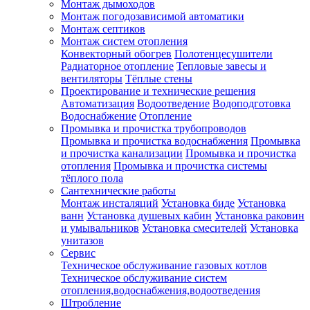
Монтаж дымоходов
Монтаж погодозависимой автоматики
Монтаж септиков
Монтаж систем отопления
Конвекторный обогрев
Полотенцесушители
Радиаторное отопление
Тепловые завесы и
вентиляторы
Тёплые стены
Проектирование и технические решения
Автоматизация
Водоотведение
Водоподготовка
Водоснабжение
Отопление
Промывка и прочистка трубопроводов
Промывка и прочистка водоснабжения
Промывка
и прочистка канализации
Промывка и прочистка
отопления
Промывка и прочистка системы
тёплого пола
Сантехнические работы
Монтаж инсталяций
Установка биде
Установка
ванн
Установка душевых кабин
Установка раковин
и умывальников
Установка смесителей
Установка
унитазов
Сервис
Техническое обслуживание газовых котлов
Техническое обслуживание систем
отопления,водоснабжения,водоотведения
Штробление