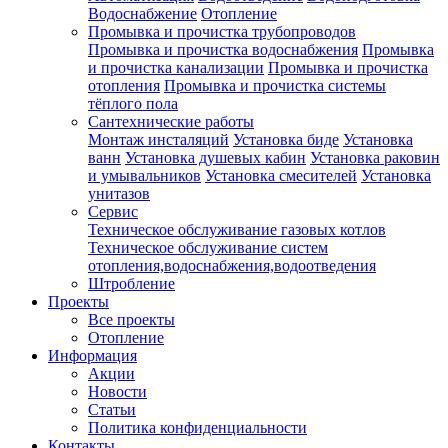
Водоснабжение
Отопление
Промывка и прочистка трубопроводов
Промывка и прочистка водоснабжения
Промывка
и прочистка канализации
Промывка и прочистка
отопления
Промывка и прочистка системы
тёплого пола
Сантехнические работы
Монтаж инсталяций
Установка биде
Установка
ванн
Установка душевых кабин
Установка раковин
и умывальников
Установка смесителей
Установка
унитазов
Сервис
Техническое обслуживание газовых котлов
Техническое обслуживание систем
отопления,водоснабжения,водоотведения
Штробление
Проекты
Все проекты
Отопление
Информация
Акции
Новости
Статьи
Политика конфиденциальности
Контакты