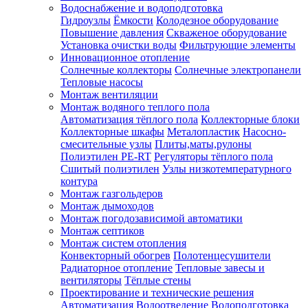
Водоснабжение и водоподготовка
Гидроузлы
Ёмкости
Колодезное оборудование
Повышение давления
Скваженое оборудование
Установка очистки воды
Фильтрующие элементы
Инновационное отопление
Солнечные коллекторы
Солнечные электропанели
Тепловые насосы
Монтаж вентиляции
Монтаж водяного теплого пола
Автоматизация тёплого пола
Коллекторные блоки
Коллекторные шкафы
Металопластик
Насосно-
смесительные узлы
Плиты,маты,рулоны
Полиэтилен PE-RT
Регуляторы тёплого пола
Сшитый полиэтилен
Узлы низкотемпературного
контура
Монтаж газгольдеров
Монтаж дымоходов
Монтаж погодозависимой автоматики
Монтаж септиков
Монтаж систем отопления
Конвекторный обогрев
Полотенцесушители
Радиаторное отопление
Тепловые завесы и
вентиляторы
Тёплые стены
Проектирование и технические решения
Автоматизация
Водоотведение
Водоподготовка