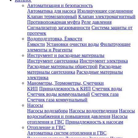
Автоматизация и безопасность
Автоматика для насоса
Изолирующее соединение
Клапан термозапорный
Клапан электромагнитный
Противопожарная муфта
Реле давления
Сигнализатор загазованности
Система защиты от
протечек
Водоподготовка, Ёмкости
Ёмкости
Установки очистки воды
Фильтрующие
элементы и Реагенты
Инструмент и расходные материалы
Инструмент сантехника
Инструмент электрика
Расходные материалы общестрой
Расходные
материалы сантехника
Расходные материалы
электрика
Манометры, Термометры, Счетчики
КИП
Принадлежность к КИП
Счетчик воды
Счетчик воды коммунальный
Счетчик газа
Счетчик газа коммунальный
Насосы
Насосы водозабора
Насосы водоотведения
Насосы
водоснабжения и повышения давления
Насосы
отопления и ГВС
Принадлежность к насосам
Отопление и ГВС
Автоматика систем отопления и ГВС