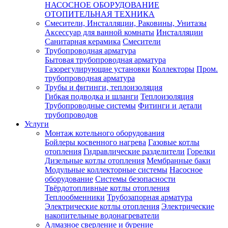
НАСОСНОЕ ОБОРУДОВАНИЕ
ОТОПИТЕЛЬНАЯ ТЕХНИКА
Смесители, Инсталляции, Раковины, Унитазы
Аксессуар для ванной комнаты
Инсталляции
Санитарная керамика
Смесители
Трубопроводная арматура
Бытовая трубопроводная арматура
Газорегулирующие установки
Коллекторы
Пром.
трубопроводная арматура
Трубы и фитинги, теплоизоляция
Гибкая подводка и шланги
Теплоизоляция
Трубопроводные системы
Фитинги и детали
трубопроводов
Услуги
Монтаж котельного оборудования
Бойлеры косвенного нагрева
Газовые котлы
отопления
Гидравлические разделители
Горелки
Дизельные котлы отопления
Мембранные баки
Модульные коллекторные системы
Насосное
оборудование
Системы безопасности
Твёрдотопливные котлы отопления
Теплообменники
Трубозапорная арматура
Электрические котлы отопления
Электрические
накопительные водонагреватели
Алмазное сверление и бурение