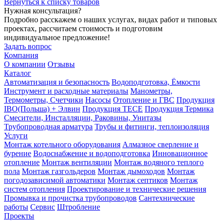
Вернуться к списку товаров
Нужная консультация?
Подробно расскажем о наших услугах, видах работ и типовых
проектах, рассчитаем стоимость и подготовим
индивидуальное предложение!
Задать вопрос
Компания
О компании
Отзывы
Каталог
Автоматизация и безопасность
Водоподготовка, Ёмкости
Инструмент и расходные материалы
Манометры,
Термометры, Счетчики
Насосы
Отопление и ГВС
Продукция
IBO(Польша) + Элвин
Продукция TECE
Продукция Термика
Смесители, Инсталляции, Раковины, Унитазы
Трубопроводная арматура
Трубы и фитинги, теплоизоляция
Услуги
Монтаж котельного оборудования
Алмазное сверление и
бурение
Водоснабжение и водоподготовка
Инновационное
отопление
Монтаж вентиляции
Монтаж водяного теплого
пола
Монтаж газгольдеров
Монтаж дымоходов
Монтаж
погодозависимой автоматики
Монтаж септиков
Монтаж
систем отопления
Проектирование и технические решения
Промывка и прочистка трубопроводов
Сантехнические
работы
Сервис
Штробление
Проекты