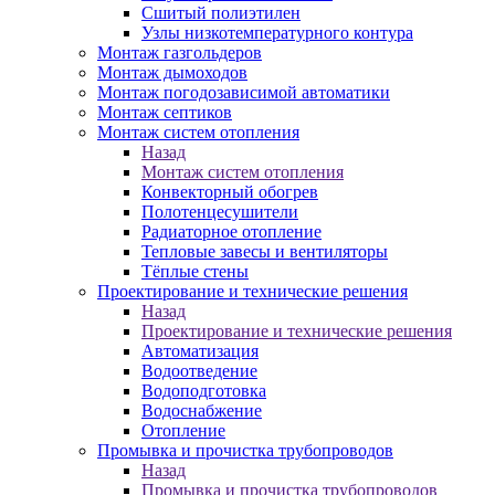
Сшитый полиэтилен
Узлы низкотемпературного контура
Монтаж газгольдеров
Монтаж дымоходов
Монтаж погодозависимой автоматики
Монтаж септиков
Монтаж систем отопления
Назад
Монтаж систем отопления
Конвекторный обогрев
Полотенцесушители
Радиаторное отопление
Тепловые завесы и вентиляторы
Тёплые стены
Проектирование и технические решения
Назад
Проектирование и технические решения
Автоматизация
Водоотведение
Водоподготовка
Водоснабжение
Отопление
Промывка и прочистка трубопроводов
Назад
Промывка и прочистка трубопроводов