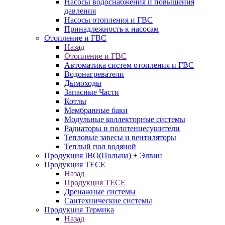
Насосы водоснабжения и повышения
давления
Насосы отопления и ГВС
Принадлежность к насосам
Отопление и ГВС
Назад
Отопление и ГВС
Автоматика систем отопления и ГВС
Водонагреватели
Дымоходы
Запасные Части
Котлы
Мембранные баки
Модульные коллекторные системы
Радиаторы и полотенцесушители
Тепловые завесы и вентиляторы
Теплый пол водяной
Продукция IBO(Польша) + Элвин
Продукция TECE
Назад
Продукция TECE
Дренажные системы
Сантехнические системы
Продукция Термика
Назад