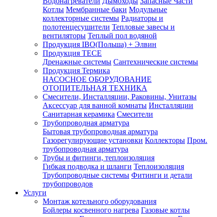
Водонагреватели
Дымоходы
Запасные Части
Котлы
Мембранные баки
Модульные
коллекторные системы
Радиаторы и
полотенцесушители
Тепловые завесы и
вентиляторы
Теплый пол водяной
Продукция IBO(Польша) + Элвин
Продукция TECE
Дренажные системы
Сантехнические системы
Продукция Термика
НАСОСНОЕ ОБОРУДОВАНИЕ
ОТОПИТЕЛЬНАЯ ТЕХНИКА
Смесители, Инсталляции, Раковины, Унитазы
Аксессуар для ванной комнаты
Инсталляции
Санитарная керамика
Смесители
Трубопроводная арматура
Бытовая трубопроводная арматура
Газорегулирующие установки
Коллекторы
Пром.
трубопроводная арматура
Трубы и фитинги, теплоизоляция
Гибкая подводка и шланги
Теплоизоляция
Трубопроводные системы
Фитинги и детали
трубопроводов
Услуги
Монтаж котельного оборудования
Бойлеры косвенного нагрева
Газовые котлы