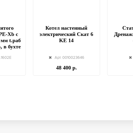
шитого
Котел настенный
Стат
PE-Xb с
электрический Скат 6
Дренаж
 мм t.раб
KE 14
, в бухте
B.1602E
Арт. 0010023646
48 400 р.