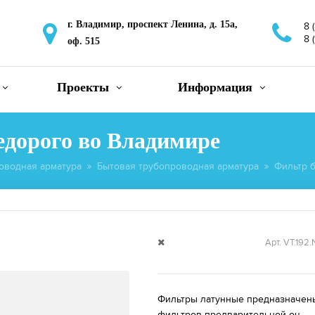
г. Владимир, проспект Ленина, д. 15а,
8 
8 
оф. 515
Проекты
Информация
недорого во Владимире
оводная арматура
Бытовая трубопроводная арматура
Фильтр 
Арт. VT.192.
Фильтры латунные предназначены
фильтров предварительной оч...