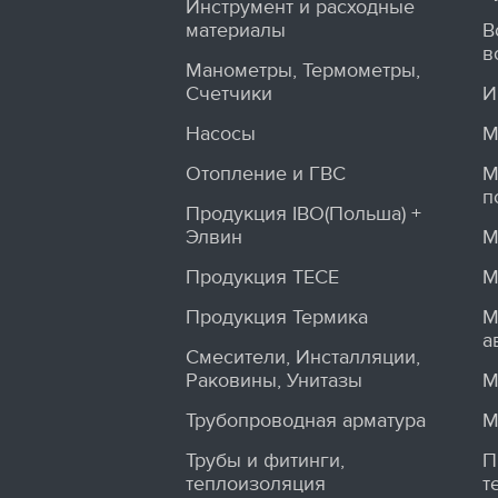
Инструмент и расходные
материалы
В
в
Манометры, Термометры,
Счетчики
И
Насосы
М
Отопление и ГВС
М
п
Продукция IBO(Польша) +
Элвин
М
Продукция TECE
М
Продукция Термика
М
а
Смесители, Инсталляции,
Раковины, Унитазы
М
Трубопроводная арматура
М
Трубы и фитинги,
П
теплоизоляция
т