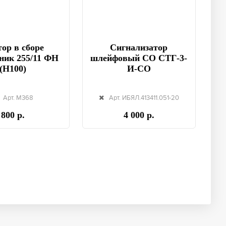
ор в сборе
Сигнализатор
ник 255/11 ФН
шлейфовый СО СТГ-3-
(Н100)
И-СО
Арт. М368
Арт. ИБЯЛ.413411.051-20
800 р.
4 000 р.