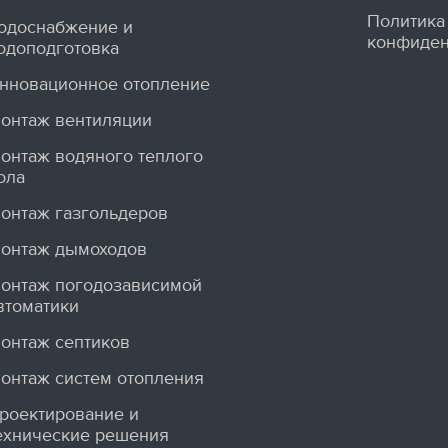
Политика
одоснабжение и
конфиден
одоподготовка
нновационное отопление
онтаж вентиляции
онтаж водяного теплого
ола
онтаж газгольдеров
онтаж дымоходов
онтаж погодозависимой
втоматики
онтаж септиков
онтаж систем отопления
роектирование и
ехнические решения