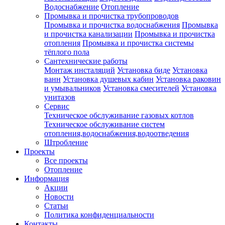
Водоснабжение
Отопление
Промывка и прочистка трубопроводов
Промывка и прочистка водоснабжения
Промывка
и прочистка канализации
Промывка и прочистка
отопления
Промывка и прочистка системы
тёплого пола
Сантехнические работы
Монтаж инсталяций
Установка биде
Установка
ванн
Установка душевых кабин
Установка раковин
и умывальников
Установка смесителей
Установка
унитазов
Сервис
Техническое обслуживание газовых котлов
Техническое обслуживание систем
отопления,водоснабжения,водоотведения
Штробление
Проекты
Все проекты
Отопление
Информация
Акции
Новости
Статьи
Политика конфиденциальности
Контакты