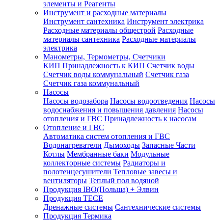
элементы и Реагенты
Инструмент и расходные материалы
Инструмент сантехника
Инструмент электрика
Расходные материалы общестрой
Расходные
материалы сантехника
Расходные материалы
электрика
Манометры, Термометры, Счетчики
КИП
Принадлежность к КИП
Счетчик воды
Счетчик воды коммунальный
Счетчик газа
Счетчик газа коммунальный
Насосы
Насосы водозабора
Насосы водоотведения
Насосы
водоснабжения и повышения давления
Насосы
отопления и ГВС
Принадлежность к насосам
Отопление и ГВС
Автоматика систем отопления и ГВС
Водонагреватели
Дымоходы
Запасные Части
Котлы
Мембранные баки
Модульные
коллекторные системы
Радиаторы и
полотенцесушители
Тепловые завесы и
вентиляторы
Теплый пол водяной
Продукция IBO(Польша) + Элвин
Продукция TECE
Дренажные системы
Сантехнические системы
Продукция Термика