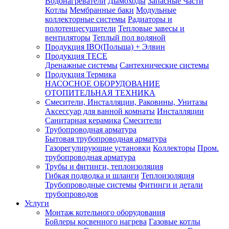
Водонагреватели
Дымоходы
Запасные Части
Котлы
Мембранные баки
Модульные
коллекторные системы
Радиаторы и
полотенцесушители
Тепловые завесы и
вентиляторы
Теплый пол водяной
Продукция IBO(Польша) + Элвин
Продукция TECE
Дренажные системы
Сантехнические системы
Продукция Термика
НАСОСНОЕ ОБОРУДОВАНИЕ
ОТОПИТЕЛЬНАЯ ТЕХНИКА
Смесители, Инсталляции, Раковины, Унитазы
Аксессуар для ванной комнаты
Инсталляции
Санитарная керамика
Смесители
Трубопроводная арматура
Бытовая трубопроводная арматура
Газорегулирующие установки
Коллекторы
Пром.
трубопроводная арматура
Трубы и фитинги, теплоизоляция
Гибкая подводка и шланги
Теплоизоляция
Трубопроводные системы
Фитинги и детали
трубопроводов
Услуги
Монтаж котельного оборудования
Бойлеры косвенного нагрева
Газовые котлы