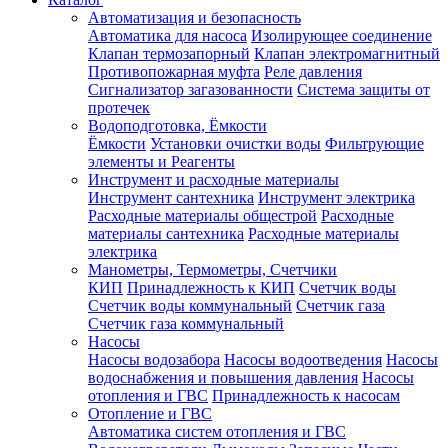
Автоматизация и безопасность
Автоматика для насоса
Изолирующее соединение
Клапан термозапорный
Клапан электромагнитный
Противопожарная муфта
Реле давления
Сигнализатор загазованности
Система защиты от
протечек
Водоподготовка, Ёмкости
Ёмкости
Установки очистки воды
Фильтрующие
элементы и Реагенты
Инструмент и расходные материалы
Инструмент сантехника
Инструмент электрика
Расходные материалы общестрой
Расходные
материалы сантехника
Расходные материалы
электрика
Манометры, Термометры, Счетчики
КИП
Принадлежность к КИП
Счетчик воды
Счетчик воды коммунальный
Счетчик газа
Счетчик газа коммунальный
Насосы
Насосы водозабора
Насосы водоотведения
Насосы
водоснабжения и повышения давления
Насосы
отопления и ГВС
Принадлежность к насосам
Отопление и ГВС
Автоматика систем отопления и ГВС