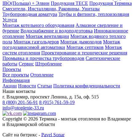
IBO(Польша) + Элвин
Продукция TECE
Продукция Термика
Смесители, Инсталляции, Раковины, Унитазы
Трубопроводная арматура
Трубы и фитинги, теплоизоляция
Услуги
Монтаж котельного оборудования
Алмазное сверление и
бурение
Водоснабжение и водоподготовка
Инновационное
отопление
Монтаж вентиляции
Монтаж водяного теплого
пола
Монтаж газгольдеров
Монтаж дымоходов
Монтаж
погодозависимой автоматики
Монтаж септиков
Монтаж
систем отопления
Проектирование и технические решения
Промывка и прочистка трубопроводов
Сантехнические
работы
Сервис
Штробление
Проекты
Все проекты
Отопление
Информация
Акции
Новости
Статьи
Политика конфиденциальности
Наши контакты
г. Владимир, проспект Ленина, д. 15а, оф. 515
8 (800) 201-56-91
8 (915) 761-59-19
info@otoplenie-33.ru
Copyright © 2026 Термика - монтаж отопления во Владимире
и Владимирской области
Сайт на битрикс -
Pavel Sonar