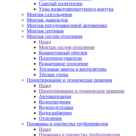
Сшитый полиэтилен
Узлы низкотемпературного контура
Монтаж газгольдеров
Монтаж дымоходов
Монтаж погодозависимой автоматики
Монтаж септиков
Монтаж систем отопления
Назад
Монтаж систем отопления
Конвекторный обогрев
Полотенцесушители
Радиаторное отопление
Тепловые завесы и вентиляторы
Тёплые стены
Проектирование и технические решения
Назад
Проектирование и технические решения
Автоматизация
Водоотведение
Водоподготовка
Водоснабжение
Отопление
Промывка и прочистка трубопроводов
Назад
Промывка и прочистка трубопроводов