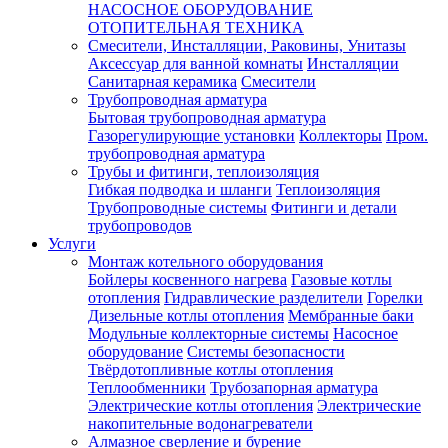
НАСОСНОЕ ОБОРУДОВАНИЕ
ОТОПИТЕЛЬНАЯ ТЕХНИКА
Смесители, Инсталляции, Раковины, Унитазы
Аксессуар для ванной комнаты
Инсталляции
Санитарная керамика
Смесители
Трубопроводная арматура
Бытовая трубопроводная арматура
Газорегулирующие установки
Коллекторы
Пром.
трубопроводная арматура
Трубы и фитинги, теплоизоляция
Гибкая подводка и шланги
Теплоизоляция
Трубопроводные системы
Фитинги и детали
трубопроводов
Услуги
Монтаж котельного оборудования
Бойлеры косвенного нагрева
Газовые котлы
отопления
Гидравлические разделители
Горелки
Дизельные котлы отопления
Мембранные баки
Модульные коллекторные системы
Насосное
оборудование
Системы безопасности
Твёрдотопливные котлы отопления
Теплообменники
Трубозапорная арматура
Электрические котлы отопления
Электрические
накопительные водонагреватели
Алмазное сверление и бурение