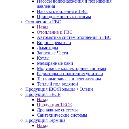
Насосы водоснабжения и повышения
давления
Насосы отопления и ГВС
Принадлежность к насосам
Отопление и ГВС
Назад
Отопление и ГВС
Автоматика систем отопления и ГВС
Водонагреватели
Дымоходы
Запасные Части
Котлы
Мембранные баки
Модульные коллекторные системы
Радиаторы и полотенцесушители
Тепловые завесы и вентиляторы
Теплый пол водяной
Продукция IBO(Польша) + Элвин
Продукция TECE
Назад
Продукция TECE
Дренажные системы
Сантехнические системы
Продукция Термика
Назад