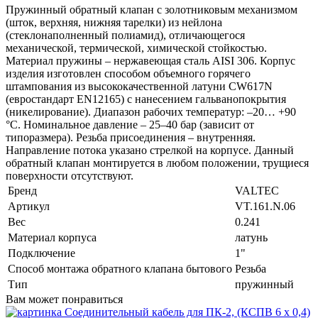
Пружинный обратный клапан с золотниковым механизмом
(шток, верхняя, нижняя тарелки) из нейлона
(стеклонаполненный полиамид), отличающегося
механической, термической, химической стойкостью.
Материал пружины – нержавеющая сталь AISI 306. Корпус
изделия изготовлен способом объемного горячего
штампования из высококачественной латуни CW617N
(евростандарт EN12165) с нанесением гальванопокрытия
(никелирование). Диапазон рабочих температур: –20… +90
°С. Номинальное давление – 25–40 бар (зависит от
типоразмера). Резьба присоединения – внутренняя.
Направление потока указано стрелкой на корпусе. Данный
обратный клапан монтируется в любом положении, трущиеся
поверхности отсутствуют.
Бренд
VALTEC
Артикул
VT.161.N.06
Вес
0.241
Материал корпуса
латунь
Подключение
1"
Способ монтажа обратного клапана бытового
Резьба
Тип
пружинный
Вам может понравиться