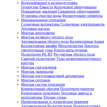
Водоснабжение и водоподготовка
Гидроузлы
Ёмкости
Колодезное оборудование
Повышение давления
Скваженое оборудование
Установка очистки воды
Фильтрующие элементы
Инновационное отопление
Солнечные коллекторы
Солнечные электропанели
Тепловые насосы
Монтаж вентиляции
Монтаж водяного теплого пола
Автоматизация тёплого пола
Коллекторные блоки
Коллекторные шкафы
Металопластик
Насосно-
смесительные узлы
Плиты,маты,рулоны
Полиэтилен PE-RT
Регуляторы тёплого пола
Сшитый полиэтилен
Узлы низкотемпературного
контура
Монтаж газгольдеров
Монтаж дымоходов
Монтаж погодозависимой автоматики
Монтаж септиков
Монтаж систем отопления
Конвекторный обогрев
Полотенцесушители
Радиаторное отопление
Тепловые завесы и
вентиляторы
Тёплые стены
Проектирование и технические решения
Автоматизация
Водоотведение
Водоподготовка