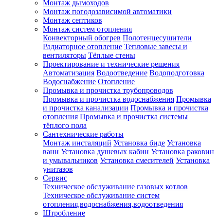
Монтаж дымоходов
Монтаж погодозависимой автоматики
Монтаж септиков
Монтаж систем отопления
Конвекторный обогрев
Полотенцесушители
Радиаторное отопление
Тепловые завесы и
вентиляторы
Тёплые стены
Проектирование и технические решения
Автоматизация
Водоотведение
Водоподготовка
Водоснабжение
Отопление
Промывка и прочистка трубопроводов
Промывка и прочистка водоснабжения
Промывка
и прочистка канализации
Промывка и прочистка
отопления
Промывка и прочистка системы
тёплого пола
Сантехнические работы
Монтаж инсталяций
Установка биде
Установка
ванн
Установка душевых кабин
Установка раковин
и умывальников
Установка смесителей
Установка
унитазов
Сервис
Техническое обслуживание газовых котлов
Техническое обслуживание систем
отопления,водоснабжения,водоотведения
Штробление