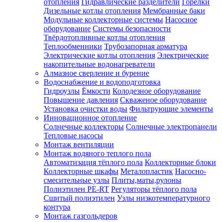
отопления
Гидравлические разделители
Горелки
Дизельные котлы отопления
Мембранные баки
Модульные коллекторные системы
Насосное
оборудование
Системы безопасности
Твёрдотопливные котлы отопления
Теплообменники
Трубозапорная арматура
Электрические котлы отопления
Электрические
накопительные водонагреватели
Алмазное сверление и бурение
Водоснабжение и водоподготовка
Гидроузлы
Ёмкости
Колодезное оборудование
Повышение давления
Скваженое оборудование
Установка очистки воды
Фильтрующие элементы
Инновационное отопление
Солнечные коллекторы
Солнечные электропанели
Тепловые насосы
Монтаж вентиляции
Монтаж водяного теплого пола
Автоматизация тёплого пола
Коллекторные блоки
Коллекторные шкафы
Металопластик
Насосно-
смесительные узлы
Плиты,маты,рулоны
Полиэтилен PE-RT
Регуляторы тёплого пола
Сшитый полиэтилен
Узлы низкотемпературного
контура
Монтаж газгольдеров