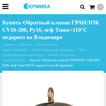
0
Купить Обратный клапан ГРАНЛОК
CV16-200, Ру16, м/ф Тmax=110°C
недорого во Владимире
Главная
Каталог
Отопление и
водоснабжение
Трубопроводная арматура
Пром.
трубопроводная арматура
Клапан обратный
коммунальный
Купить Обратный клапан ГРАНЛОК CV16-200,
Ру16, м/ф Тmax=110°C недорого во Владимире