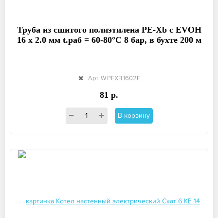
Труба из сшитого полиэтилена PE-Xb с EVOH
16 x 2.0 мм t.раб = 60-80°C 8 бар, в бухте 200 м
Арт. W.PEXB.1602E
81 р.
В корзину