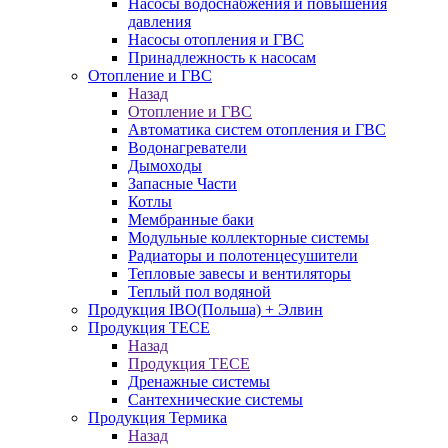
Насосы водоснабжения и повышения
давления
Насосы отопления и ГВС
Принадлежность к насосам
Отопление и ГВС
Назад
Отопление и ГВС
Автоматика систем отопления и ГВС
Водонагреватели
Дымоходы
Запасные Части
Котлы
Мембранные баки
Модульные коллекторные системы
Радиаторы и полотенцесушители
Тепловые завесы и вентиляторы
Теплый пол водяной
Продукция IBO(Польша) + Элвин
Продукция TECE
Назад
Продукция TECE
Дренажные системы
Сантехнические системы
Продукция Термика
Назад