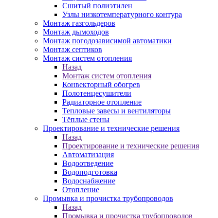
Сшитый полиэтилен
Узлы низкотемпературного контура
Монтаж газгольдеров
Монтаж дымоходов
Монтаж погодозависимой автоматики
Монтаж септиков
Монтаж систем отопления
Назад
Монтаж систем отопления
Конвекторный обогрев
Полотенцесушители
Радиаторное отопление
Тепловые завесы и вентиляторы
Тёплые стены
Проектирование и технические решения
Назад
Проектирование и технические решения
Автоматизация
Водоотведение
Водоподготовка
Водоснабжение
Отопление
Промывка и прочистка трубопроводов
Назад
Промывка и прочистка трубопроводов