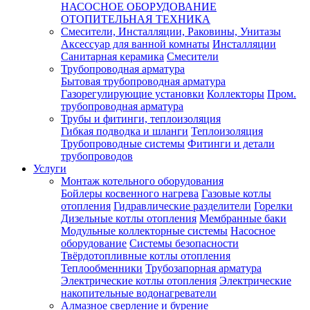
НАСОСНОЕ ОБОРУДОВАНИЕ
ОТОПИТЕЛЬНАЯ ТЕХНИКА
Смесители, Инсталляции, Раковины, Унитазы
Аксессуар для ванной комнаты
Инсталляции
Санитарная керамика
Смесители
Трубопроводная арматура
Бытовая трубопроводная арматура
Газорегулирующие установки
Коллекторы
Пром.
трубопроводная арматура
Трубы и фитинги, теплоизоляция
Гибкая подводка и шланги
Теплоизоляция
Трубопроводные системы
Фитинги и детали
трубопроводов
Услуги
Монтаж котельного оборудования
Бойлеры косвенного нагрева
Газовые котлы
отопления
Гидравлические разделители
Горелки
Дизельные котлы отопления
Мембранные баки
Модульные коллекторные системы
Насосное
оборудование
Системы безопасности
Твёрдотопливные котлы отопления
Теплообменники
Трубозапорная арматура
Электрические котлы отопления
Электрические
накопительные водонагреватели
Алмазное сверление и бурение