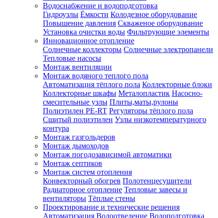
Водоснабжение и водоподготовка
Гидроузлы
Ёмкости
Колодезное оборудование
Повышение давления
Скваженое оборудование
Установка очистки воды
Фильтрующие элементы
Инновационное отопление
Солнечные коллекторы
Солнечные электропанели
Тепловые насосы
Монтаж вентиляции
Монтаж водяного теплого пола
Автоматизация тёплого пола
Коллекторные блоки
Коллекторные шкафы
Металопластик
Насосно-
смесительные узлы
Плиты,маты,рулоны
Полиэтилен PE-RT
Регуляторы тёплого пола
Сшитый полиэтилен
Узлы низкотемпературного
контура
Монтаж газгольдеров
Монтаж дымоходов
Монтаж погодозависимой автоматики
Монтаж септиков
Монтаж систем отопления
Конвекторный обогрев
Полотенцесушители
Радиаторное отопление
Тепловые завесы и
вентиляторы
Тёплые стены
Проектирование и технические решения
Автоматизация
Водоотведение
Водоподготовка