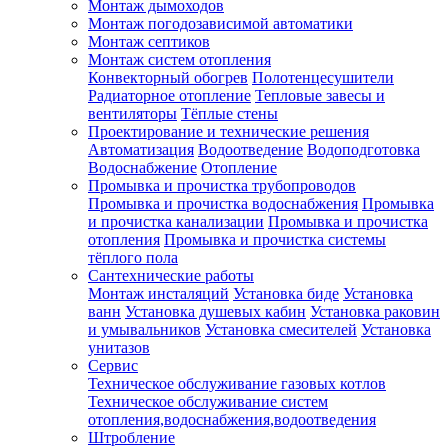
Монтаж дымоходов
Монтаж погодозависимой автоматики
Монтаж септиков
Монтаж систем отопления
Конвекторный обогрев
Полотенцесушители
Радиаторное отопление
Тепловые завесы и
вентиляторы
Тёплые стены
Проектирование и технические решения
Автоматизация
Водоотведение
Водоподготовка
Водоснабжение
Отопление
Промывка и прочистка трубопроводов
Промывка и прочистка водоснабжения
Промывка
и прочистка канализации
Промывка и прочистка
отопления
Промывка и прочистка системы
тёплого пола
Сантехнические работы
Монтаж инсталяций
Установка биде
Установка
ванн
Установка душевых кабин
Установка раковин
и умывальников
Установка смесителей
Установка
унитазов
Сервис
Техническое обслуживание газовых котлов
Техническое обслуживание систем
отопления,водоснабжения,водоотведения
Штробление