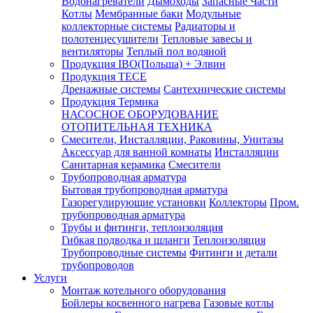
Водонагреватели
Дымоходы
Запасные Части
Котлы
Мембранные баки
Модульные
коллекторные системы
Радиаторы и
полотенцесушители
Тепловые завесы и
вентиляторы
Теплый пол водяной
Продукция IBO(Польша) + Элвин
Продукция TECE
Дренажные системы
Сантехнические системы
Продукция Термика
НАСОСНОЕ ОБОРУДОВАНИЕ
ОТОПИТЕЛЬНАЯ ТЕХНИКА
Смесители, Инсталляции, Раковины, Унитазы
Аксессуар для ванной комнаты
Инсталляции
Санитарная керамика
Смесители
Трубопроводная арматура
Бытовая трубопроводная арматура
Газорегулирующие установки
Коллекторы
Пром.
трубопроводная арматура
Трубы и фитинги, теплоизоляция
Гибкая подводка и шланги
Теплоизоляция
Трубопроводные системы
Фитинги и детали
трубопроводов
Услуги
Монтаж котельного оборудования
Бойлеры косвенного нагрева
Газовые котлы