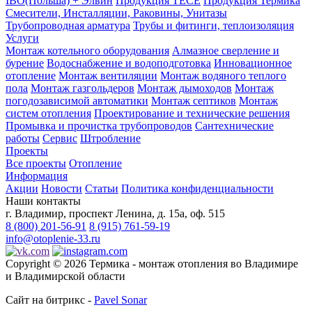
IBO(Польша) + Элвин
Продукция TECE
Продукция Термика
Смесители, Инсталляции, Раковины, Унитазы
Трубопроводная арматура
Трубы и фитинги, теплоизоляция
Услуги
Монтаж котельного оборудования
Алмазное сверление и
бурение
Водоснабжение и водоподготовка
Инновационное
отопление
Монтаж вентиляции
Монтаж водяного теплого
пола
Монтаж газгольдеров
Монтаж дымоходов
Монтаж
погодозависимой автоматики
Монтаж септиков
Монтаж
систем отопления
Проектирование и технические решения
Промывка и прочистка трубопроводов
Сантехнические
работы
Сервис
Штробление
Проекты
Все проекты
Отопление
Информация
Акции
Новости
Статьи
Политика конфиденциальности
Наши контакты
г. Владимир, проспект Ленина, д. 15а, оф. 515
8 (800) 201-56-91
8 (915) 761-59-19
info@otoplenie-33.ru
Copyright © 2026 Термика - монтаж отопления во Владимире
и Владимирской области
Сайт на битрикс -
Pavel Sonar