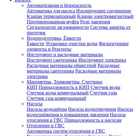
Автоматизация и безопасность
Автоматика для насоса
Изолирующее соединение
Клапан термозапорный
Клапан электромагнитный
Противопожарная муфта
Реле давления
Сигнализатор загазованности
Система защиты от
протечек
Водоподготовка, Ёмкости
Ёмкости
Установки очистки воды
Фильтрующие
элементы и Реагенты
Инструмент и расходные материалы
Инструмент сантехника
Инструмент электрика
Расходные материалы общестрой
Расходные
материалы сантехника
Расходные материалы
электрика
Манометры, Термометры, Счетчики
КИП
Принадлежность к КИП
Счетчик воды
Счетчик воды коммунальный
Счетчик газа
Счетчик газа коммунальный
Насосы
Насосы водозабора
Насосы водоотведения
Насосы
водоснабжения и повышения давления
Насосы
отопления и ГВС
Принадлежность к насосам
Отопление и ГВС
Автоматика систем отопления и ГВС