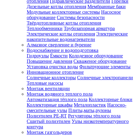
отопления
Гидравлические разделители
Горелки
Дизельные котлы отопления
Мембранные баки
Модульные коллекторные системы
Насосное
оборудование
Системы безопасности
Твёрдотопливные котлы отопления
Теплообменники
Трубозапорная арматура
Электрические котлы отопления
Электрические
накопительные водонагреватели
Алмазное сверление и бурение
Водоснабжение и водоподготовка
Гидроузлы
Ёмкости
Колодезное оборудование
Повышение давления
Скваженое оборудование
Установка очистки воды
Фильтрующие элементы
Инновационное отопление
Солнечные коллекторы
Солнечные электропанели
Тепловые насосы
Монтаж вентиляции
Монтаж водяного теплого пола
Автоматизация тёплого пола
Коллекторные блоки
Коллекторные шкафы
Металопластик
Насосно-
смесительные узлы
Плиты,маты,рулоны
Полиэтилен PE-RT
Регуляторы тёплого пола
Сшитый полиэтилен
Узлы низкотемпературного
контура
Монтаж газгольдеров