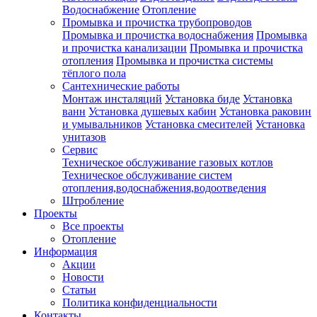
Водоснабжение
Отопление
Промывка и прочистка трубопроводов
Промывка и прочистка водоснабжения
Промывка
и прочистка канализации
Промывка и прочистка
отопления
Промывка и прочистка системы
тёплого пола
Сантехнические работы
Монтаж инсталяций
Установка биде
Установка
ванн
Установка душевых кабин
Установка раковин
и умывальников
Установка смесителей
Установка
унитазов
Сервис
Техническое обслуживание газовых котлов
Техническое обслуживание систем
отопления,водоснабжения,водоотведения
Штробление
Проекты
Все проекты
Отопление
Информация
Акции
Новости
Статьи
Политика конфиденциальности
Контакты