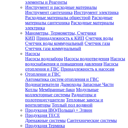
элементы и Реагенты
Инструмент и расходные материалы
Инструмент сантехника
Инструмент электрика
Расходные материалы общестрой
Расходные
материалы сантехника
Расходные материалы
электрика
Манометры, Термометры, Счетчики
КИП
Принадлежность к КИП
Счетчик воды
Счетчик воды коммунальный
Счетчик газа
Счетчик газа коммунальный
Насосы
Насосы водозабора
Насосы водоотведения
Насосы
водоснабжения и повышения давления
Насосы
отопления и ГВС
Принадлежность к насосам
Отопление и ГВС
Автоматика систем отопления и ГВС
Водонагреватели
Дымоходы
Запасные Части
Котлы
Мембранные баки
Модульные
коллекторные системы
Радиаторы и
полотенцесушители
Тепловые завесы и
вентиляторы
Теплый пол водяной
Продукция IBO(Польша) + Элвин
Продукция TECE
Дренажные системы
Сантехнические системы
Продукция Термика