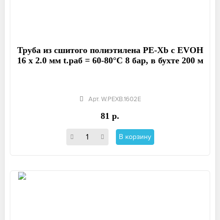
Труба из сшитого полиэтилена PE-Xb с EVOH
16 x 2.0 мм t.раб = 60-80°C 8 бар, в бухте 200 м
Арт. W.PEXB.1602E
81 р.
В корзину